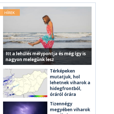
HÍREK
Itt a lehűlés mélypontja és még így is
nagyon melegünk lesz
Térképeken
mutatjuk, hol
lehetnek viharok a
hidegfrontból,
óráról órára
Tizennégy
megyében viharok