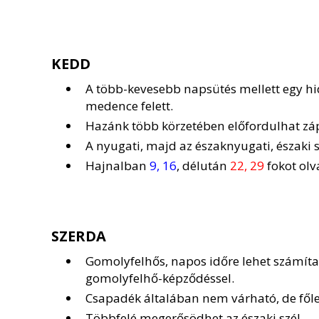
KEDD
A több-kevesebb napsütés mellett egy hi
medence felett.
Hazánk több körzetében előfordulhat zápo
A nyugati, majd az északnyugati, északi sz
Hajnalban
9, 16
, délután
22, 29
fokot olv
SZERDA
Gomolyfelhős, napos időre lehet számítan
gomolyfelhő-képződéssel.
Csapadék általában nem várható, de főleg
Többfelé megerősödhet az északi szél.