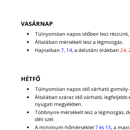
VASÁRNAP
Túlnyomóan napos időben lesz részünk, g
Általában mérsékelt lesz a légmozgás.
Hajnalban
7, 14
, a délutáni órákban
24, 
HÉTFŐ
Túlnyomóan napos idő várható gomoly- é
Általában száraz idő várható, legfeljebb 
nyugati megyékben.
Többnyire mérsékelt lesz a légmozgás, 
déli szél.
A minimum-hőmérséklet
7 és 15
, a ma