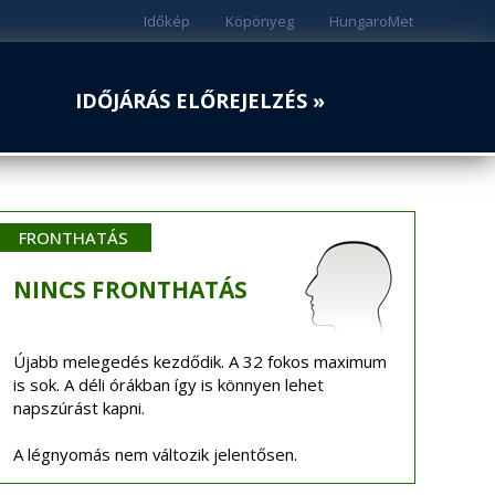
Időkép
Köpönyeg
HungaroMet
IDŐJÁRÁS ELŐREJELZÉS »
FRONTHATÁS
NINCS
FRONTHATÁS
Újabb melegedés kezdődik. A 32 fokos maximum
is sok. A déli órákban így is könnyen lehet
napszúrást kapni.
A légnyomás nem változik jelentősen.