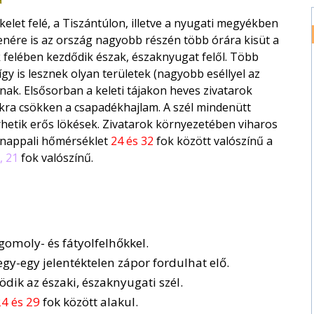
elet felé, a Tiszántúlon, illetve a nyugati megyékben
llenére is az ország nagyobb részén több órára kisüt a
k felében kezdődik észak, északnyugat felől. Több
gy is lesznek olyan területek (nagyobb eséllyel az
k. Elsősorban a keleti tájakon heves zivatarok
rákra csökken a csapadékhajlam. A szél mindenütt
rhetik erős lökések. Zivatarok környezetében viharos
 nappali hőmérséklet
24 és 32
fok között valószínű a
, 21
fok valószínű.
moly- és fátyolfelhőkkel.
egy-egy jelentéktelen zápor fordulhat elő.
ik az északi, északnyugati szél.
24 és 29
fok között alakul.