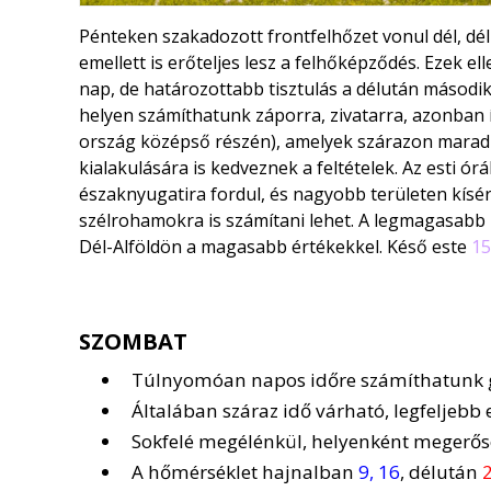
Pénteken szakadozott frontfelhőzet vonul dél, délk
emellett is erőteljes lesz a felhőképződés. Ezek e
nap, de határozottabb tisztulás a délután másodi
helyen számíthatunk záporra, zivatarra, azonban í
ország középső részén), amelyek szárazon maradna
kialakulására is kedveznek a feltételek. Az esti ó
északnyugatira fordul, és nagyobb területen kísé
szélrohamokra is számítani lehet. A legmagasabb
Dél-Alföldön a magasabb értékekkel. Késő este
15
SZOMBAT
Túlnyomóan napos időre számíthatunk go
Általában száraz idő várható, legfeljebb 
Sokfelé megélénkül, helyenként megerősöd
A hőmérséklet hajnalban
9, 16
, délután