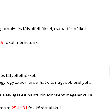
omoly- és fátyolfelhőkkel, csapadék nélkül.
29
fokot mérhetünk.
s fátyolfelhőkkel.
egy-egy zápor fordulhat elő, nagyobb eséllyel a
de a Nyugat-Dunántúlon időnként megélénkül a
ximum
25 és 31
fok között alakul.