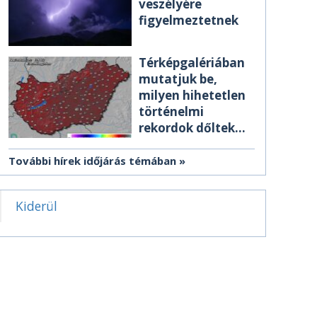
veszélyére
figyelmeztetnek
Térképgalériában
mutatjuk be,
milyen hihetetlen
történelmi
rekordok dőltek
meg csütörtökön
További hírek időjárás témában
Kiderül