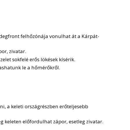
degfront felhőzónája vonulhat át a Kárpát-
r, zivatar.
elet sokfelé erős lökések kísérik.
ashatunk le a hőmérőkről.
i, a keleti országrészben erőteljesebb
 keleten előfordulhat zápor, esetleg zivatar.