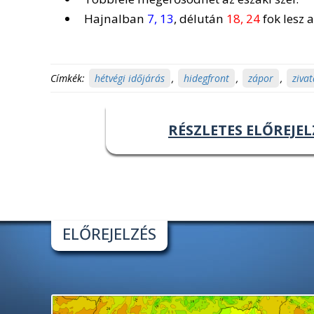
Hajnalban
7, 13
, délután
18, 24
fok lesz a
Címkék:
hétvégi időjárás
,
hidegfront
,
zápor
,
zivat
RÉSZLETES ELŐREJEL
ELŐREJELZÉS