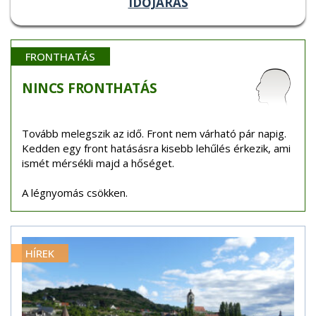
IDŐJÁRÁS
FRONTHATÁS
NINCS
FRONTHATÁS
Tovább melegszik az idő. Front nem várható pár napig.
Kedden egy front hatásásra kisebb lehűlés érkezik, ami
ismét mérsékli majd a hőséget.
A légnyomás csökken.
HÍREK