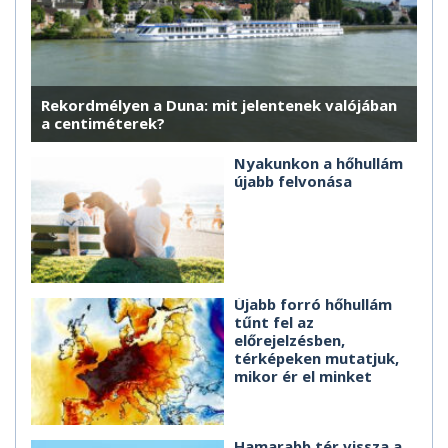
Rekordmélyen a Duna: mit jelentenek valójában
a centiméterek?
Nyakunkon a hőhullám
újabb felvonása
Újabb forró hőhullám
tűnt fel az
előrejelzésben,
térképeken mutatjuk,
mikor ér el minket
Hamarabb tér vissza a