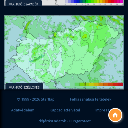
VÁRHATÓ CSAPADÉK
VÁRHATÓ SZÉLLÖKÉS
© 1999 - 2026 Startlap
Felhasználási feltételek
Adatvédelem
Kapcsolatfelvétel
Impresszum

Időjárási adatok - HungaroMet