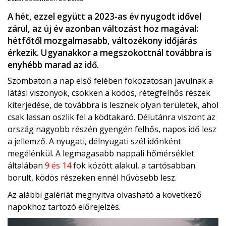
A hét, ezzel együtt a 2023-as év nyugodt idővel
zárul, az új év azonban változást hoz magával:
hétfőtől mozgalmasabb, változékony időjárás
érkezik. Ugyanakkor a megszokottnál továbbra is
enyhébb marad az idő.
Szombaton a nap első felében fokozatosan javulnak a
látási viszonyok, csökken a ködös, rétegfelhős részek
kiterjedése, de továbbra is lesznek olyan területek, ahol
csak lassan oszlik fel a ködtakaró. Délutánra viszont az
ország nagyobb részén gyengén felhős, napos idő lesz
a jellemző. A nyugati, délnyugati szél időnként
megélénkül. A legmagasabb nappali hőmérséklet
általában
9 és 14
fok között alakul, a tartósabban
borult, ködös részeken ennél hűvösebb lesz.
Az alábbi galériát megnyitva olvasható a következő
napokhoz tartozó előrejelzés.