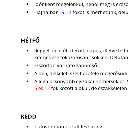
Időnként megélénkül, néhol meg is erősödi
Hajnalban
-9, -2
fokot is mérhetünk, dél
HÉTFŐ
Reggel, délelőtt derült, napos, illetve fe
kiterjedése fokozatosan csökken. Délutá
Elszórtan várható záporeső.
A déli, délkeleti szél többfelé megerősödi
A legalacsonyabb éjszakai hőmérséklet
-
5 és 12
fok között alakul, de északkelete
KEDD
Túlnyomóan borult lesz az ég.