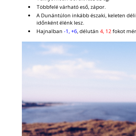
Többfelé várható eső, zápor.
A Dunántúlon inkább északi, keleten déli 
időnként élénk lesz.
Hajnalban
-1, +6
, délután
4, 12
fokot mér