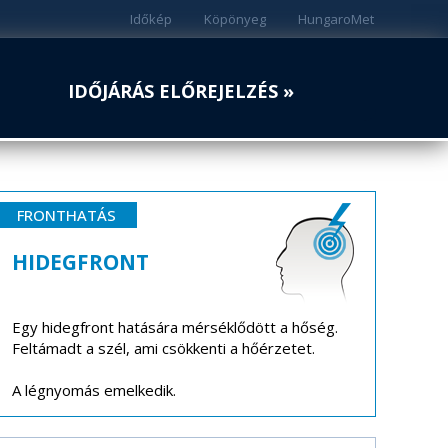
Időkép
Köpönyeg
HungaroMet
IDŐJÁRÁS ELŐREJELZÉS »
FRONTHATÁS
HIDEGFRONT
Egy hidegfront hatására mérséklődött a hőség.
Feltámadt a szél, ami csökkenti a hőérzetet.
A légnyomás emelkedik.