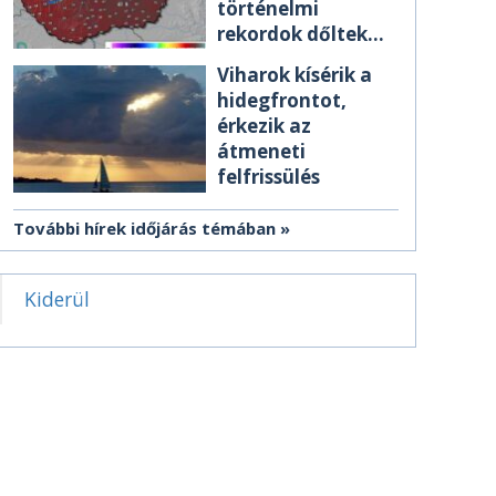
történelmi
rekordok dőltek
meg csütörtökön
Viharok kísérik a
hidegfrontot,
érkezik az
átmeneti
felfrissülés
További hírek időjárás témában
Kiderül