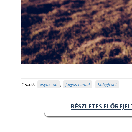
Címkék:
enyhe idő
,
fagyos hajnal
,
hidegfront
RÉSZLETES ELŐREJEL