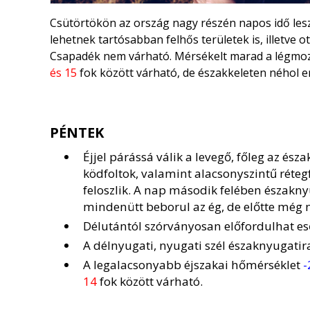
Csütörtökön az ország nagy részén napos idő lesz 
lehetnek tartósabban felhős területek is, illetve ot
Csapadék nem várható. Mérsékelt marad a légmoz
és 15
fok között várható, de északkeleten néhol e
PÉNTEK
Éjjel párássá válik a levegő, főleg az é
ködfoltok, valamint alacsonyszintű rét
feloszlik. A nap második felében északnyu
mindenütt beborul az ég, de előtte még 
Délutántól szórványosan előfordulhat es
A délnyugati, nyugati szél északnyugatir
A legalacsonyabb éjszakai hőmérséklet
-
14
fok között várható.