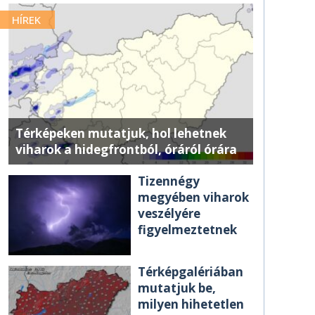
HÍREK
Térképeken mutatjuk, hol lehetnek
viharok a hidegfrontból, óráról órára
Tizennégy
megyében viharok
veszélyére
figyelmeztetnek
Térképgalériában
mutatjuk be,
milyen hihetetlen