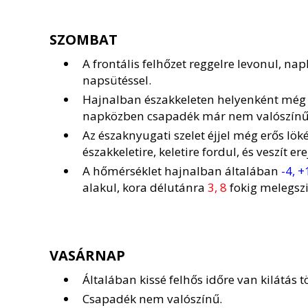
SZOMBAT
A frontális felhőzet reggelre levonul, na
napsütéssel.
Hajnalban északkeleten helyenként még 
napközben csapadék már nem valószínű
Az északnyugati szelet éjjel még erős lök
északkeletire, keletire fordul, és veszít e
A hőmérséklet hajnalban általában
-4, +
alakul, kora délutánra
3, 8
fokig melegszik
VASÁRNAP
Általában kissé felhős időre van kilátás 
Csapadék nem valószínű.