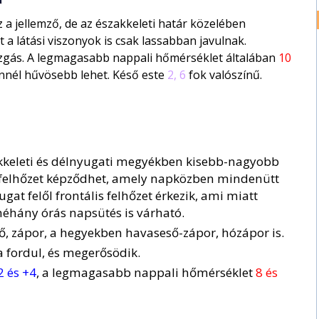
a jellemző, de az északkeleti határ közelében
t a látási viszonyok is csak lassabban javulnak.
gás. A legmagasabb nappali hőmérséklet általában
10
nnél hűvösebb lehet. Késő este
2, 6
fok valószínű.
szakkeleti és délnyugati megyékben kisebb-nagyobb
egfelhőzet képződhet, amely napközben mindenütt
gat felől frontális felhőzet érkezik, ami miatt
néhány órás napsütés is várható.
ő, zápor, a hegyekben havaseső-zápor, hózápor is.
a fordul, és megerősödik.
2 és +4
, a legmagasabb nappali hőmérséklet
8 és