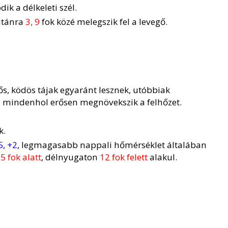
k a délkeleti szél.
utánra
3, 9
fok közé melegszik fel a levegő.
lhős, ködös tájak egyaránt lesznek, utóbbiak
n mindenhol erősen megnövekszik a felhőzet.
k.
5, +2
, legmagasabb nappali hőmérséklet általában
n
5 fok alatt
, délnyugaton
12 fok felett
alakul.