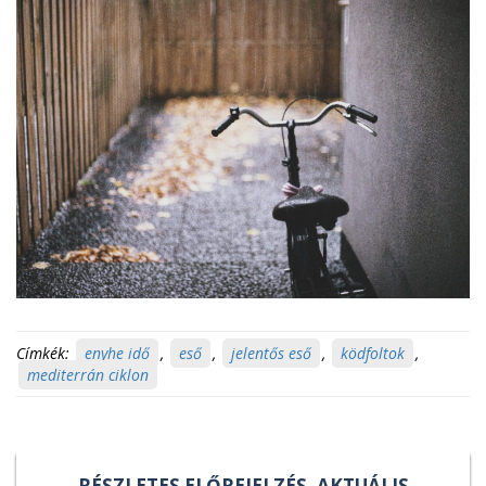
Címkék:
enyhe idő
,
eső
,
jelentős eső
,
ködfoltok
,
mediterrán ciklon
RÉSZLETES ELŐREJELZÉS, AKTUÁLIS