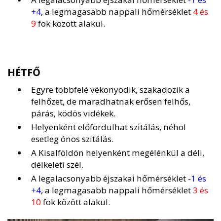
+4
, a legmagasabb nappali hőmérséklet
4 és
9
fok között alakul.
HÉTFŐ
Egyre többfelé vékonyodik, szakadozik a
felhőzet, de maradhatnak erősen felhős,
párás, ködös vidékek.
Helyenként előfordulhat szitálás, néhol
esetleg ónos szitálás.
A Kisalföldön helyenként megélénkül a déli,
délkeleti szél.
A legalacsonyabb éjszakai hőmérséklet
-1 és
+4
, a legmagasabb nappali hőmérséklet
3 és
10
fok között alakul.