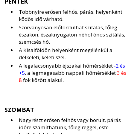
PÉNTEK
Többnyire erősen felhős, párás, helyenként
ködös idő várható.
Szórványosan előfordulhat szitálás, főleg
északon, északnyugaton néhol ónos szitálás,
szemcsés hó.
A Kisalföldön helyenként megélénkül a
délkeleti, keleti szél.
A legalacsonyabb éjszakai hőmérséklet
-2 és
+5
, a legmagasabb nappali hőmérséklet
3 és
8
fok között alakul.
SZOMBAT
Nagyrészt erősen felhős vagy borult, párás
időre számíthatunk, főleg reggel, este