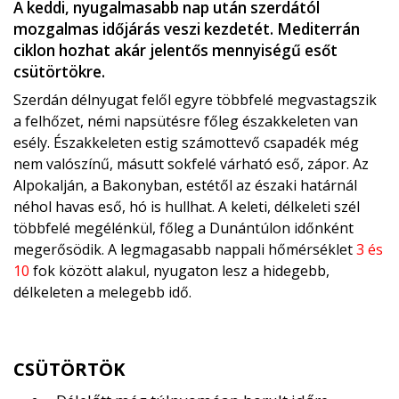
A keddi, nyugalmasabb nap után szerdától
mozgalmas időjárás veszi kezdetét. Mediterrán
ciklon hozhat akár jelentős mennyiségű esőt
csütörtökre.
Szerdán délnyugat felől egyre többfelé megvastagszik
a felhőzet, némi napsütésre főleg északkeleten van
esély. Északkeleten estig számottevő csapadék még
nem valószínű, másutt sokfelé várható eső, zápor. Az
Alpokalján, a Bakonyban, estétől az északi határnál
néhol havas eső, hó is hullhat. A keleti, délkeleti szél
többfelé megélénkül, főleg a Dunántúlon időnként
megerősödik. A legmagasabb nappali hőmérséklet
3 és
10
fok között alakul, nyugaton lesz a hidegebb,
délkeleten a melegebb idő.
CSÜTÖRTÖK