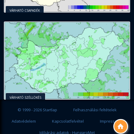
VÁRHATÓ CSAPADÉK
VÁRHATÓ SZÉLLÖKÉS
© 1999 - 2026 Startlap
Felhasználási feltételek
Adatvédelem
Kapcsolatfelvétel
Impresszum

Időjárási adatok - HungaroMet