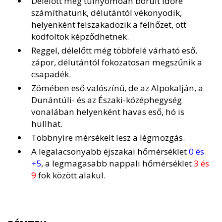
Délelőtt még túlnyomóan borult időre
számíthatunk, délutántól vékonyodik,
helyenként felszakadozik a felhőzet, ott
ködfoltok képződhetnek.
Reggel, délelőtt még többfelé várható eső,
zápor, délutántól fokozatosan megszűnik a
csapadék.
Zömében eső valószínű, de az Alpokalján, a
Dunántúli- és az Északi-középhegység
vonalában helyenként havas eső, hó is
hullhat.
Többnyire mérsékelt lesz a légmozgás.
A legalacsonyabb éjszakai hőmérséklet
0 és
+5
, a legmagasabb nappali hőmérséklet
3 és
9
fok között alakul.