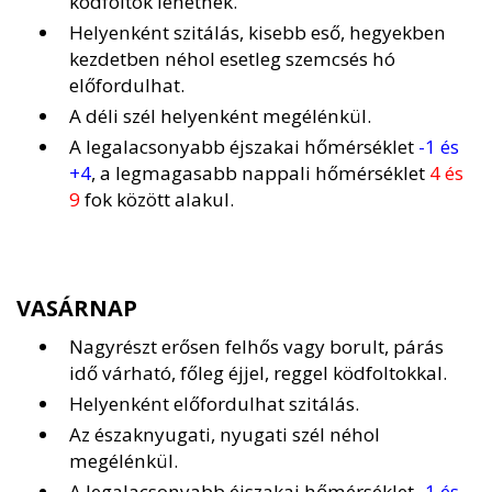
ködfoltok lehetnek.
Helyenként szitálás, kisebb eső, hegyekben
kezdetben néhol esetleg szemcsés hó
előfordulhat.
A déli szél helyenként megélénkül.
A legalacsonyabb éjszakai hőmérséklet
-1 és
+4
, a legmagasabb nappali hőmérséklet
4 és
9
fok között alakul.
VASÁRNAP
Nagyrészt erősen felhős vagy borult, párás
idő várható, főleg éjjel, reggel ködfoltokkal.
Helyenként előfordulhat szitálás.
Az északnyugati, nyugati szél néhol
megélénkül.
A legalacsonyabb éjszakai hőmérséklet
-1 és