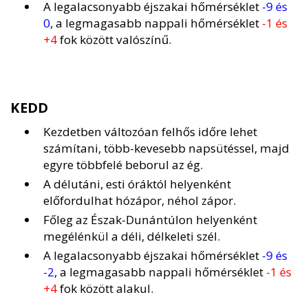
A legalacsonyabb éjszakai hőmérséklet
-9 és
0
, a legmagasabb nappali hőmérséklet
-1 és
+4
fok között valószínű.
KEDD
Kezdetben változóan felhős időre lehet
számítani, több-kevesebb napsütéssel, majd
egyre többfelé beborul az ég.
A délutáni, esti óráktól helyenként
előfordulhat hózápor, néhol zápor.
Főleg az Észak-Dunántúlon helyenként
megélénkül a déli, délkeleti szél.
A legalacsonyabb éjszakai hőmérséklet
-9 és
-2
, a legmagasabb nappali hőmérséklet
-1 és
+4
fok között alakul.