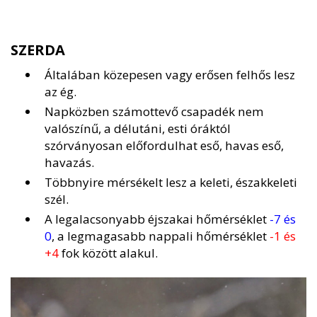
SZERDA
Általában közepesen vagy erősen felhős lesz
az ég.
Napközben számottevő csapadék nem
valószínű, a délutáni, esti óráktól
szórványosan előfordulhat eső, havas eső,
havazás.
Többnyire mérsékelt lesz a keleti, északkeleti
szél.
A legalacsonyabb éjszakai hőmérséklet
-7 és
0
, a legmagasabb nappali hőmérséklet
-1 és
+4
fok között alakul.