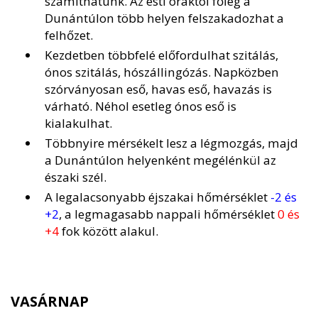
számíthatunk. Az esti óráktól főleg a
Dunántúlon több helyen felszakadozhat a
felhőzet.
Kezdetben többfelé előfordulhat szitálás,
ónos szitálás, hószállingózás. Napközben
szórványosan eső, havas eső, havazás is
várható. Néhol esetleg ónos eső is
kialakulhat.
Többnyire mérsékelt lesz a légmozgás, majd
a Dunántúlon helyenként megélénkül az
északi szél.
A legalacsonyabb éjszakai hőmérséklet
-2 és
+2
, a legmagasabb nappali hőmérséklet
0 és
+4
fok között alakul.
VASÁRNAP