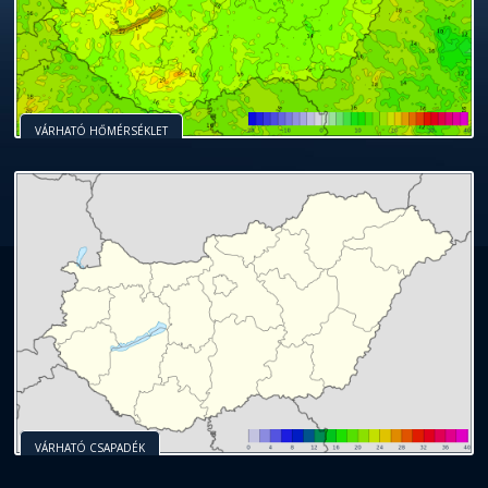
VÁRHATÓ HŐMÉRSÉKLET
VÁRHATÓ CSAPADÉK