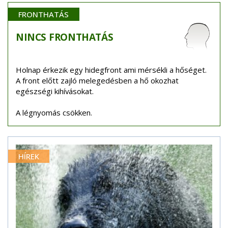
FRONTHATÁS
NINCS
FRONTHATÁS
Holnap érkezik egy hidegfront ami mérsékli a hőséget.
A front előtt zajló melegedésben a hő okozhat
egészségi kihívásokat.
A légnyomás csökken.
HÍREK