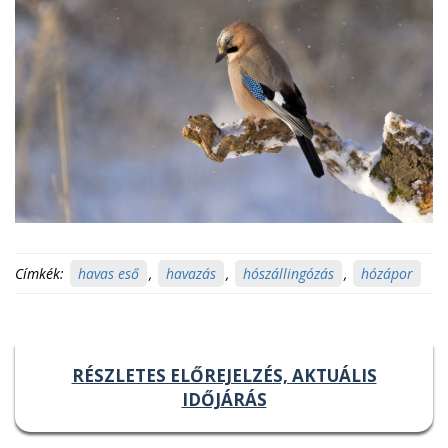
Címkék:
havas eső
,
havazás
,
hószállingózás
,
hózápor
RÉSZLETES ELŐREJELZÉS, AKTUÁLIS
IDŐJÁRÁS