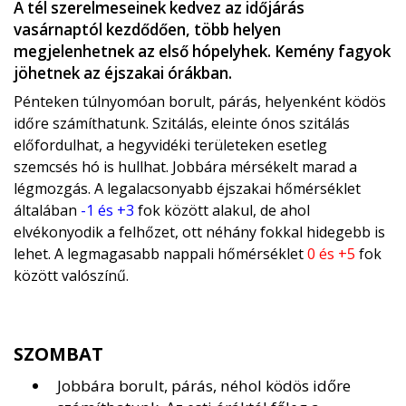
A tél szerelmeseinek kedvez az időjárás
vasárnaptól kezdődően, több helyen
megjelenhetnek az első hópelyhek. Kemény fagyok
jöhetnek az éjszakai órákban.
Pénteken túlnyomóan borult, párás, helyenként ködös
időre számíthatunk. Szitálás, eleinte ónos szitálás
előfordulhat, a hegyvidéki területeken esetleg
szemcsés hó is hullhat. Jobbára mérsékelt marad a
légmozgás. A legalacsonyabb éjszakai hőmérséklet
általában
-1 és +3
fok között alakul, de ahol
elvékonyodik a felhőzet, ott néhány fokkal hidegebb is
lehet. A legmagasabb nappali hőmérséklet
0 és +5
fok
között valószínű.
SZOMBAT
Jobbára borult, párás, néhol ködös időre