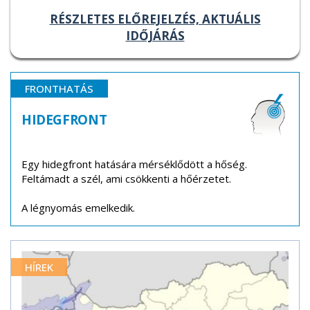
RÉSZLETES ELŐREJELZÉS, AKTUÁLIS
IDŐJÁRÁS
FRONTHATÁS
HIDEGFRONT
Egy hidegfront hatására mérséklődött a hőség.
Feltámadt a szél, ami csökkenti a hőérzetet.
A légnyomás emelkedik.
HÍREK