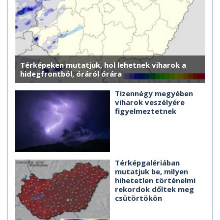
Térképeken mutatjuk, hol lehetnek viharok a
hidegfrontból, óráról órára
Tizennégy megyében
viharok veszélyére
figyelmeztetnek
Térképgalériában
mutatjuk be, milyen
hihetetlen történelmi
rekordok dőltek meg
csütörtökön