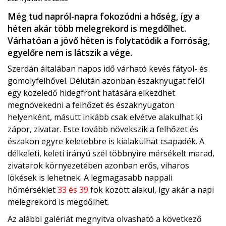
Még tud napról-napra fokozódni a hőség, így a
héten akár több melegrekord is megdőlhet.
Várhatóan a jövő héten is folytatódik a forróság,
egyelőre nem is látszik a vége.
Szerdán általában napos idő várható kevés fátyol- és
gomolyfelhővel. Délután azonban északnyugat felől
egy közeledő hidegfront hatására elkezdhet
megnövekedni a felhőzet és északnyugaton
helyenként, másutt inkább csak elvétve alakulhat ki
zápor, zivatar. Este tovább növekszik a felhőzet és
északon egyre keletebbre is kialakulhat csapadék. A
délkeleti, keleti irányú szél többnyire mérsékelt marad,
zivatarok környezetében azonban erős, viharos
lökések is lehetnek. A legmagasabb nappali
hőmérséklet
33 és 39
fok között alakul, így akár a napi
melegrekord is megdőlhet.
Az alábbi galériát megnyitva olvasható a következő