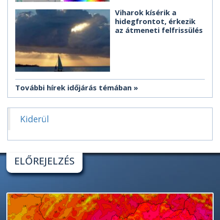
Viharok kísérik a
hidegfrontot, érkezik
az átmeneti felfrissülés
További hírek időjárás témában
Kiderül
ELŐREJELZÉS