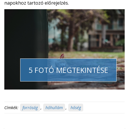
napokhoz tartozó előrejelzés.
5 FOTÓ MEGTEKINTÉSE
Címkék:
forróság
,
hőhullám
,
hőség