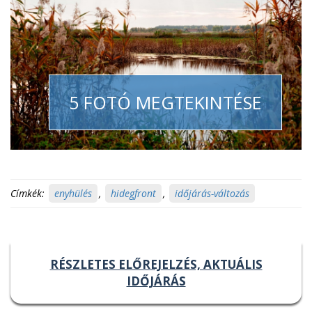
5 FOTÓ MEGTEKINTÉSE
Címkék:
enyhülés
,
hidegfront
,
időjárás-változás
RÉSZLETES ELŐREJELZÉS, AKTUÁLIS
IDŐJÁRÁS