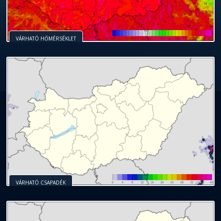
VÁRHATÓ HŐMÉRSÉKLET
VÁRHATÓ CSAPADÉK