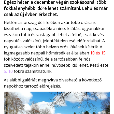
Egész héten a december végén szokásosnál több
fokkal enyhébb időre lehet számítani. Lehűlés már
csak az új évben érkezhet.
Hétfőn az ország déli felében akár több órára is
kisüthet a nap, csapadékra nincs kilátás, ugyanakkor
északon több és vastagabb lehet a felhő, csak kevés
napsütés valószínű, jelentéktelen eső előfordulhat. A
nyugatias szelet több helyen erős lökések kísérik. A
legmagasabb nappali hőmérséklet általában
10 és 15
fok között valószínű, de a tartósabban felhős,
szélvédett tájakon ennél hűvösebb idő lehet. Késő este
5, 10
fokra számíthatunk.
Az alábbi galériát megnyitva olvasható a következő
napokhoz tartozó előrejelzés.