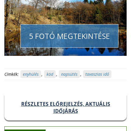
5 FOTÓ MEGTEKINTÉSE
Címkék:
enyhülés
,
köd
,
napsütés
,
tavaszias idő
RÉSZLETES ELŐREJELZÉS, AKTUÁLIS
IDŐJÁRÁS