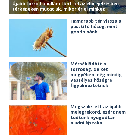
Újabb forró hőhullám tűnt fel az előrejelzésben,
térképeken mutatjuk, mikor ér el minket
Hamarabb tér vissza a
pusztító hőség, mint
gondolnánk
Mérséklődött a
forróság, de két
megyében még mindig
veszélyes hőségre
figyelmeztetnek
Megszületett az újabb
melegrekord, ezért nem
tudtunk nyugodtan
aludni éjszaka