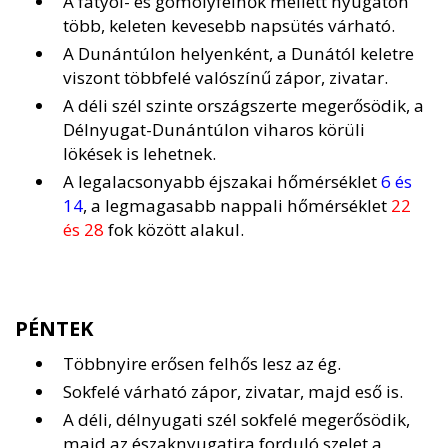
A fátyol- és gomolyfelhők mellett nyugaton
több, keleten kevesebb napsütés várható.
A Dunántúlon helyenként, a Dunától keletre
viszont többfelé valószínű zápor, zivatar.
A déli szél szinte országszerte megerősödik, a
Délnyugat-Dunántúlon viharos körüli
lökések is lehetnek.
A legalacsonyabb éjszakai hőmérséklet
6 és
14
, a legmagasabb nappali hőmérséklet
22
és 28
fok között alakul.
PÉNTEK
Többnyire erősen felhős lesz az ég.
Sokfelé várható zápor, zivatar, majd eső is.
A déli, délnyugati szél sokfelé megerősödik,
majd az északnyugatira forduló szelet a