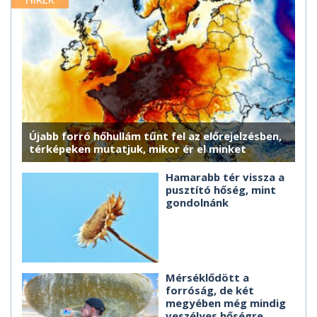
Újabb forró hőhullám tűnt fel az előrejelzésben,
térképeken mutatjuk, mikor ér el minket
Hamarabb tér vissza a
pusztító hőség, mint
gondolnánk
Mérséklődött a
forróság, de két
megyében még mindig
veszélyes hőségre