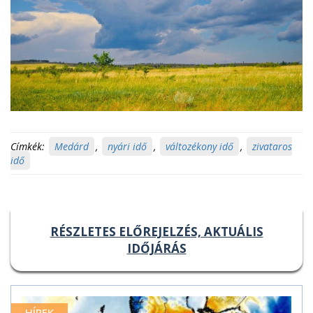
Címkék:
Medárd
,
nyári idő
,
változékony idő
,
zivataros
idő
RÉSZLETES ELŐREJELZÉS, AKTUÁLIS
IDŐJÁRÁS
HÍREK