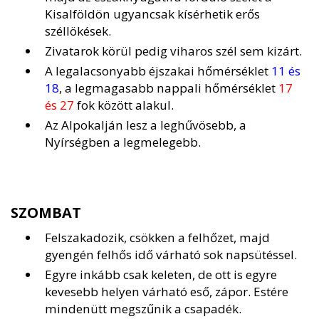
Kisalföldön ugyancsak kísérhetik erős
széllökések.
Zivatarok körül pedig viharos szél sem kizárt.
A legalacsonyabb éjszakai hőmérséklet
11 és
18
, a legmagasabb nappali hőmérséklet
17
és 27
fok között alakul.
Az Alpokalján lesz a leghűvösebb, a
Nyírségben a legmelegebb.
SZOMBAT
Felszakadozik, csökken a felhőzet, majd
gyengén felhős idő várható sok napsütéssel.
Egyre inkább csak keleten, de ott is egyre
kevesebb helyen várható eső, zápor. Estére
mindenütt megszűnik a csapadék.