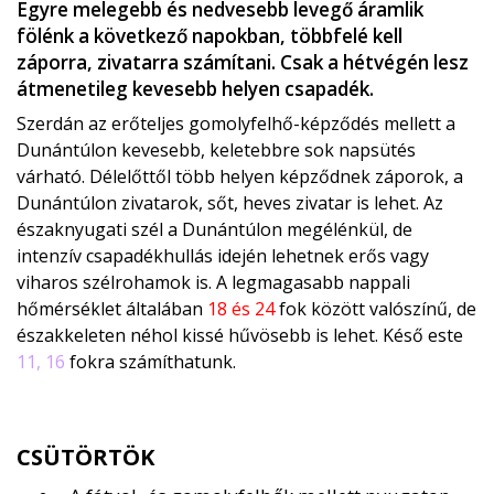
Egyre melegebb és nedvesebb levegő áramlik
fölénk a következő napokban, többfelé kell
záporra, zivatarra számítani. Csak a hétvégén lesz
átmenetileg kevesebb helyen csapadék.
Szerdán az erőteljes gomolyfelhő-képződés mellett a
Dunántúlon kevesebb, keletebbre sok napsütés
várható. Délelőttől több helyen képződnek záporok, a
Dunántúlon zivatarok, sőt, heves zivatar is lehet. Az
északnyugati szél a Dunántúlon megélénkül, de
intenzív csapadékhullás idején lehetnek erős vagy
viharos szélrohamok is. A legmagasabb nappali
hőmérséklet általában
18 és 24
fok között valószínű, de
északkeleten néhol kissé hűvösebb is lehet. Késő este
11, 16
fokra számíthatunk.
CSÜTÖRTÖK