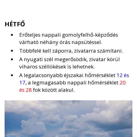
HÉTFŐ
Erőteljes nappali gomolyfelhő-képződés
várható néhány órás napsütéssel.
Többfelé kell záporra, zivatarra számítani.
A nyugati szél megerősödik, zivatar körül
viharos széllökések is lehetnek.
A legalacsonyabb éjszakai hőmérséklet
12 és
17
, a legmagasabb nappali hőmérséklet
20
és 28
fok között alakul.