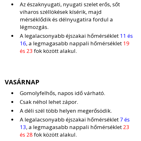
Az északnyugati, nyugati szelet erős, sőt
viharos széllökések kísérik, majd
mérséklődik és délnyugatira fordul a
légmozgás.
A legalacsonyabb éjszakai hőmérséklet
11 és
16
, a legmagasabb nappali hőmérséklet
19
és 23
fok között alakul.
VASÁRNAP
Gomolyfelhős, napos idő várható.
Csak néhol lehet zápor.
A déli szél több helyen megerősödik.
A legalacsonyabb éjszakai hőmérséklet
7 és
13
, a legmagasabb nappali hőmérséklet
23
és 28
fok között alakul.