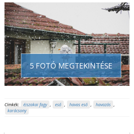
5 FOTÓ MEGTEKINTÉSE
Címkék:
éjszakai fagy
,
eső
,
havas eső
,
havazás
,
karácsony