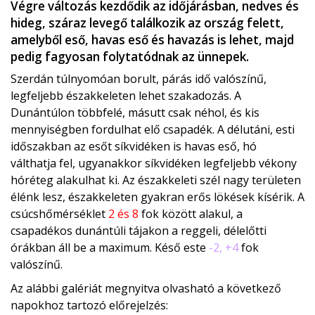
Végre változás kezdődik az időjárásban, nedves és
hideg, száraz levegő találkozik az ország felett,
amelyből eső, havas eső és havazás is lehet, majd
pedig fagyosan folytatódnak az ünnepek.
Szerdán túlnyomóan borult, párás idő valószínű,
legfeljebb északkeleten lehet szakadozás. A
Dunántúlon többfelé, másutt csak néhol, és kis
mennyiségben fordulhat elő csapadék. A délutáni, esti
időszakban az esőt síkvidéken is havas eső, hó
válthatja fel, ugyanakkor síkvidéken legfeljebb vékony
hóréteg alakulhat ki. Az északkeleti szél nagy területen
élénk lesz, északkeleten gyakran erős lökések kísérik. A
csúcshőmérséklet
2 és 8
fok között alakul, a
csapadékos dunántúli tájakon a reggeli, délelőtti
órákban áll be a maximum. Késő este
-2, +4
fok
valószínű.
Az alábbi galériát megnyitva olvasható a következő
napokhoz tartozó előrejelzés: