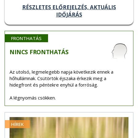
RÉSZLETES ELŐREJELZÉS, AKTUÁLIS
IDŐJÁRÁS
FRONTHATÁS
NINCS
FRONTHATÁS
Az utolsó, legmelegebb napja következik ennek a
hőhullámnak. Csütörtök éjszaka érkezik meg a
hidegfront és péntekre enyhül a forróság.
A légnyomás csökken.
HÍREK