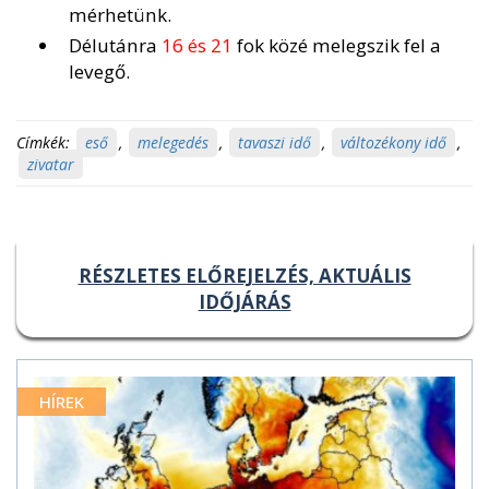
mérhetünk.
Délutánra
16 és 21
fok közé melegszik fel a
levegő.
Címkék:
eső
,
melegedés
,
tavaszi idő
,
változékony idő
,
zivatar
RÉSZLETES ELŐREJELZÉS, AKTUÁLIS
IDŐJÁRÁS
HÍREK