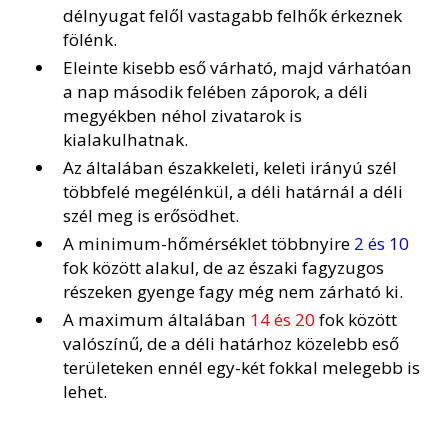
délnyugat felől vastagabb felhők érkeznek
fölénk.
Eleinte kisebb eső várható, majd várhatóan
a nap második felében záporok, a déli
megyékben néhol zivatarok is
kialakulhatnak.
Az általában északkeleti, keleti irányú szél
többfelé megélénkül, a déli határnál a déli
szél meg is erősödhet.
A minimum-hőmérséklet többnyire
2 és 10
fok között alakul, de az északi fagyzugos
részeken gyenge fagy még nem zárható ki.
A maximum általában
14 és 20
fok között
valószínű, de a déli határhoz közelebb eső
területeken ennél egy-két fokkal melegebb is
lehet.