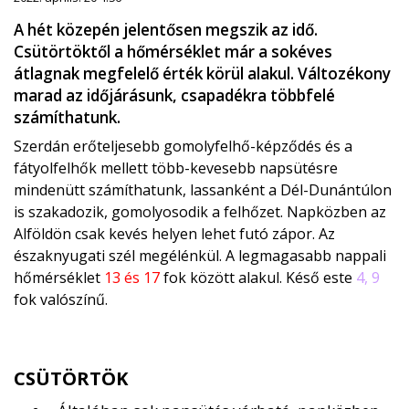
A hét közepén jelentősen megszik az idő.
Csütörtöktől a hőmérséklet már a sokéves
átlagnak megfelelő érték körül alakul. Változékony
marad az időjárásunk, csapadékra többfelé
számíthatunk.
Szerdán erőteljesebb gomolyfelhő-képződés és a
fátyolfelhők mellett több-kevesebb napsütésre
mindenütt számíthatunk, lassanként a Dél-Dunántúlon
is szakadozik, gomolyosodik a felhőzet. Napközben az
Alföldön csak kevés helyen lehet futó zápor. Az
északnyugati szél megélénkül. A legmagasabb nappali
hőmérséklet
13 és 17
fok között alakul. Késő este
4, 9
fok valószínű.
CSÜTÖRTÖK