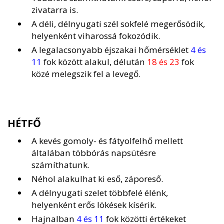
zivatarra is.
A déli, délnyugati szél sokfelé megerősödik,
helyenként viharossá fokozódik.
A legalacsonyabb éjszakai hőmérséklet
4 és
11
fok között alakul, délután
18 és 23
fok
közé melegszik fel a levegő.
HÉTFŐ
A kevés gomoly- és fátyolfelhő mellett
általában többórás napsütésre
számíthatunk.
Néhol alakulhat ki eső, záporeső.
A délnyugati szelet többfelé élénk,
helyenként erős lökések kísérik.
Hajnalban
4 és 11
fok közötti értékeket