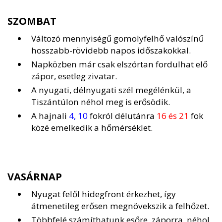
SZOMBAT
Változó mennyiségű gomolyfelhő valószínű
hosszabb-rövidebb napos időszakokkal.
Napközben már csak elszórtan fordulhat elő
zápor, esetleg zivatar.
A nyugati, délnyugati szél megélénkül, a
Tiszántúlon néhol meg is erősödik.
A hajnali
4, 10
fokról délutánra
16 és 21
fok
közé emelkedik a hőmérséklet.
VASÁRNAP
Nyugat felől hidegfront érkezhet, így
átmenetileg erősen megnövekszik a felhőzet.
Többfelé számíthatunk esőre, záporra, néhol