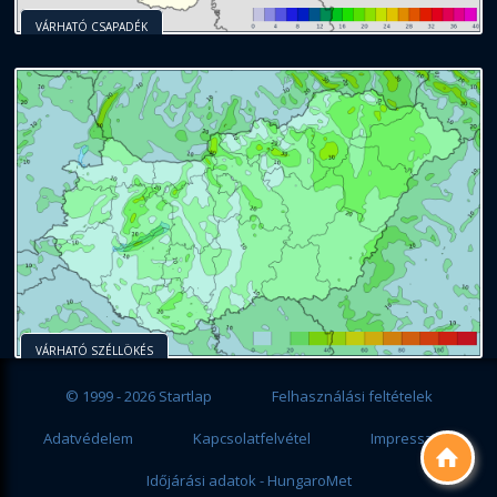
VÁRHATÓ CSAPADÉK
VÁRHATÓ SZÉLLÖKÉS
© 1999 - 2026 Startlap
Felhasználási feltételek
Adatvédelem
Kapcsolatfelvétel
Impresszum

Időjárási adatok - HungaroMet