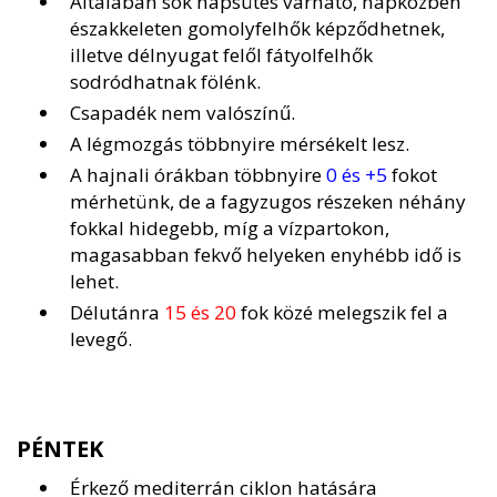
Általában sok napsütés várható, napközben
északkeleten gomolyfelhők képződhetnek,
illetve délnyugat felől fátyolfelhők
sodródhatnak fölénk.
Csapadék nem valószínű.
A légmozgás többnyire mérsékelt lesz.
A hajnali órákban többnyire
0 és +5
fokot
mérhetünk, de a fagyzugos részeken néhány
fokkal hidegebb, míg a vízpartokon,
magasabban fekvő helyeken enyhébb idő is
lehet.
Délutánra
15 és 20
fok közé melegszik fel a
levegő.
PÉNTEK
Érkező mediterrán ciklon hatására