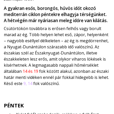
A gyakran esős, borongós, hűvös időt okozó
mediterrán ciklon péntekre elhagyja térségünket.
A hétvégén már nyáriasan meleg időre van kilátás.
Csütörtökön továbbra is erősen felhős vagy borult
marad az ég. Több helyen lehet eső, zápor, helyenként
– nagyobb eséllyel délkeleten – az ég is megdörrenhet,
a Nyugat-Dunántúlon szárazabb idő valószínű. Az
északias szél az Északnyugat-Dunántúlon, illetve
északkeleten lesz erős, amit olykor viharos lökések is
kísérhetnek. A legmagasabb nappali hőmérséklet
általában
14 és 19
fok között alakul, azonban az északi
határ menti vidéken ennél pár fokkal hidegebb is lehet.
Késő este
9, 14
fok valószínű.
PÉNTEK