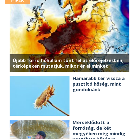
HÍREK
Újabb forró hőhullám tűnt fel az előrejelzésben,
térképeken mutatjuk, mikor ér el minket
Hamarabb tér vissza a
pusztító hőség, mint
gondolnánk
Mérséklődött a
forróság, de két
megyében még mindig
veszélyes hőségre