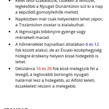
Kelet felől szakadozik, csökken a felhőzet,
legkésőbb a Nyugat-Dunántúlon süt ki a nap
a képződő gomolyfelhők mellett.
Napközben már csak helyenként lehet zápor,
a Tiszántúlon zivatar is kialakulhat.
A légmozgás többnyire gyenge vagy
mérsékelt marad.
A hőmérséklet hajnalban általában
6 és 12
fok között alakul, de az Északi-középhegység
hidegre érzékeny helyein kissé hidegebb is
lehet.
Délutánra
16 és 26
fok közé melegszik fel a
levegő, a legtovább borongós nyugati
határnál lesz a hidegebb, az Alföld keleti,
északkeleti részein a melegebb.