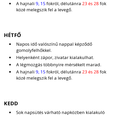
A hajnali
9, 15
fokról, délutánra
23 és 28
fok
közé melegszik fel a levegő.
HÉTFŐ
Napos idő valószínű nappal képződő
gomolyfelhőkkel.
Helyenként zápor, zivatar kialakulhat.
A légmozgás többnyire mérsékelt marad.
A hajnali
9, 15
fokról, délutánra
23 és 28
fok
közé melegszik fel a levegő.
KEDD
Sok napsütés várható napközben kialakuló