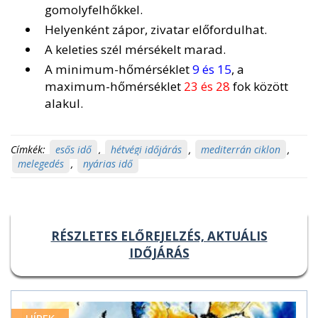
gomolyfelhőkkel.
Helyenként zápor, zivatar előfordulhat.
A keleties szél mérsékelt marad.
A minimum-hőmérséklet
9 és 15
, a
maximum-hőmérséklet
23 és 28
fok között
alakul.
Címkék:
esős idő
,
hétvégi időjárás
,
mediterrán ciklon
,
melegedés
,
nyárias idő
RÉSZLETES ELŐREJELZÉS, AKTUÁLIS
IDŐJÁRÁS