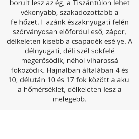
borult lesz az ég, a Tiszántúlon lehet
Egyre több felhőre kell készülnünk a következő
vékonyabb, szakadozottabb a
napokban, de jelentős csapadékra nem kell
felhőzet. Hazánk északnyugati felén
számítani. Marad az enyhe idő, a megerősödő szél
szórványosan előfordul eső, zápor,
azonban ronthat a hőérzeten.
délkeleten kisebb a csapadék esélye. A
Csütörtökön nyugat felől tovább vastagszik a felhőzet,
délnyugati, déli szél sokfelé
és általában erősen felhős vagy borult lesz az ég. A
keleti tájakon délelőtt még szűrt napsütés
megerősödik, néhol viharossá
előfordulhat, délután pedig a Dunántúlon válhat
fokozódik. Hajnalban általában 4 és
átmenetileg szakadozottá, vékonyabbá a felhőzet.
10, délután 10 és 17 fok között alakul
Főként az északi országrészben van esély délután
gyenge esőre. A déli, délnyugati szelet élénk,
a hőmérséklet, délkeleten lesz a
elsősorban a nyugati országrészben erős, olykor
melegebb.
viharos lökések kísérik. A legmagasabb nappali
hőmérséklet döntően
11 és 16
fok között valószínű, de
az északi határszélen kissé hűvösebb maradhat az idő.
Az alábbi galériát megnyitva olvasható a következő
napokhoz tartozó előrejelzés.