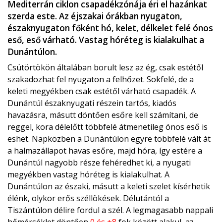
Mediterrán ciklon csapadékzónája éri el hazánkat
szerda este. Az éjszakai órákban nyugaton,
északnyugaton főként hó, kelet, délkelet felé ónos
eső, eső várható. Vastag hóréteg is kialakulhat a
Dunántúlon.
Csütörtökön általában borult lesz az ég, csak estétől
szakadozhat fel nyugaton a felhőzet. Sokfelé, de a
keleti megyékben csak estétől várható csapadék. A
Dunántúl északnyugati részein tartós, kiadós
havazásra, másutt döntően esőre kell számítani, de
reggel, kora délelőtt többfelé átmenetileg ónos eső is
eshet. Napközben a Dunántúlon egyre többfelé vált át
a halmazállapot havas esőre, majd hóra, így estére a
Dunántúl nagyobb része fehéredhet ki, a nyugati
megyékben vastag hóréteg is kialakulhat. A
Dunántúlon az északi, másutt a keleti szelet kísérhetik
élénk, olykor erős széllökések. Délutántól a
Tiszántúlon délire fordul a szél. A legmagasabb nappali