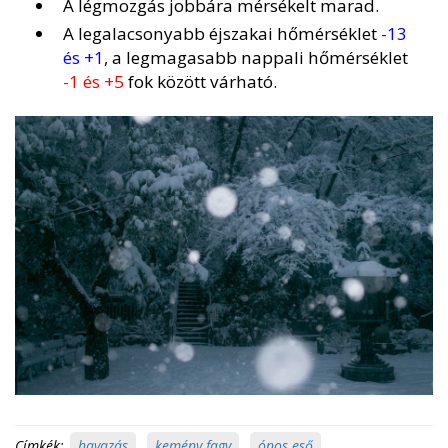
A légmozgás jobbára mérsékelt marad.
A legalacsonyabb éjszakai hőmérséklet
-13
és +1
, a legmagasabb nappali hőmérséklet
-1 és +5
fok között várható.
Címkék:
havazás
,
kemény fagy
,
ónos eső