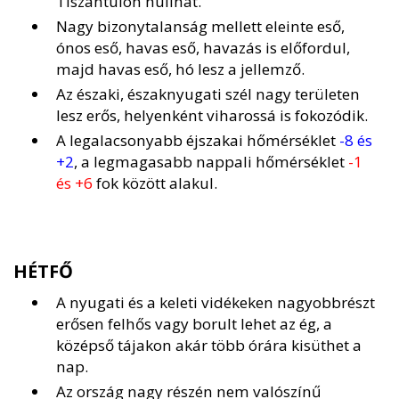
Tiszántúlon hullhat.
Nagy bizonytalanság mellett eleinte eső,
ónos eső, havas eső, havazás is előfordul,
majd havas eső, hó lesz a jellemző.
Az északi, északnyugati szél nagy területen
lesz erős, helyenként viharossá is fokozódik.
A legalacsonyabb éjszakai hőmérséklet
-8 és
+2
, a legmagasabb nappali hőmérséklet
-1
és +6
fok között alakul.
HÉTFŐ
A nyugati és a keleti vidékeken nagyobbrészt
erősen felhős vagy borult lehet az ég, a
középső tájakon akár több órára kisüthet a
nap.
Az ország nagy részén nem valószínű