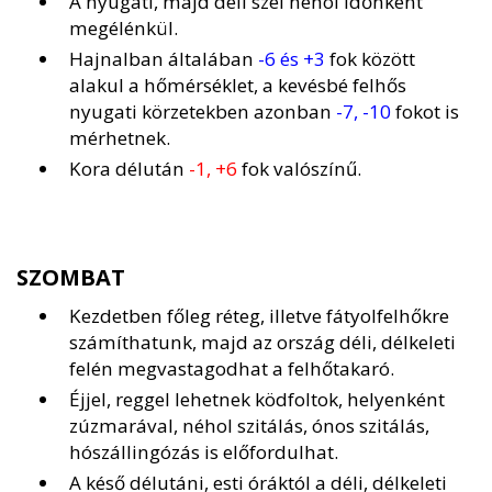
A nyugati, majd déli szél néhol időnként
megélénkül.
Hajnalban általában
-6 és +3
fok között
alakul a hőmérséklet, a kevésbé felhős
nyugati körzetekben azonban
-7, -10
fokot is
mérhetnek.
Kora délután
-1, +6
fok valószínű.
SZOMBAT
Kezdetben főleg réteg, illetve fátyolfelhőkre
számíthatunk, majd az ország déli, délkeleti
felén megvastagodhat a felhőtakaró.
Éjjel, reggel lehetnek ködfoltok, helyenként
zúzmarával, néhol szitálás, ónos szitálás,
hószállingózás is előfordulhat.
A késő délutáni, esti óráktól a déli, délkeleti