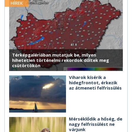
HÍREK
Térképgalériában mutatjuk be, milyen
hihetetlen történelmi rekordok dőltek meg
csütörtökön
Viharok kísérik a
hidegfrontot, érkezik
az átmeneti felfrissülés
Mérséklődik a hőség, de
nagy felfrissülést ne
várjunk