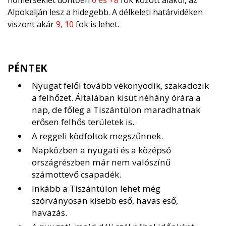
hőmérséklet döntően
0 és +8
fok között alakul, az
Alpokalján lesz a hidegebb. A délkeleti határvidéken
viszont akár
9, 10
fok is lehet.
PÉNTEK
Nyugat felől tovább vékonyodik, szakadozik
a felhőzet. Általában kisüt néhány órára a
nap, de főleg a Tiszántúlon maradhatnak
erősen felhős területek is.
A reggeli ködfoltok megszűnnek.
Napközben a nyugati és a középső
országrészben már nem valószínű
számottevő csapadék.
Inkább a Tiszántúlon lehet még
szórványosan kisebb eső, havas eső,
havazás.