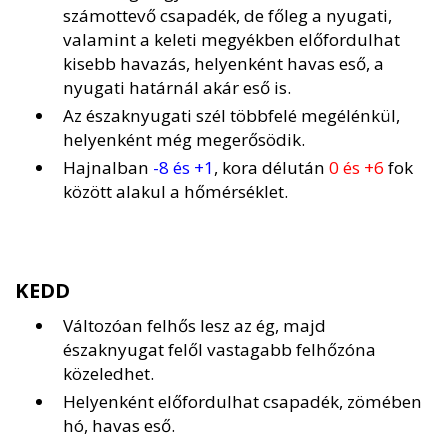
számottevő csapadék, de főleg a nyugati,
valamint a keleti megyékben előfordulhat
kisebb havazás, helyenként havas eső, a
nyugati határnál akár eső is.
Az északnyugati szél többfelé megélénkül,
helyenként még megerősödik.
Hajnalban
-8 és +1
, kora délután
0 és +6
fok
között alakul a hőmérséklet.
KEDD
Változóan felhős lesz az ég, majd
északnyugat felől vastagabb felhőzóna
közeledhet.
Helyenként előfordulhat csapadék, zömében
hó, havas eső.