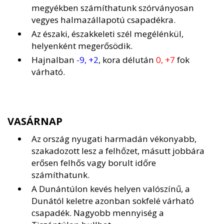
megyékben számíthatunk szórványosan
vegyes halmazállapotú csapadékra.
Az északi, északkeleti szél megélénkül,
helyenként megerősödik.
Hajnalban
-9, +2
, kora délután
0, +7
fok
várható.
VASÁRNAP
Az ország nyugati harmadán vékonyabb,
szakadozott lesz a felhőzet, másutt jobbára
erősen felhős vagy borult időre
számíthatunk.
A Dunántúlon kevés helyen valószínű, a
Dunától keletre azonban sokfelé várható
csapadék. Nagyobb mennyiség a