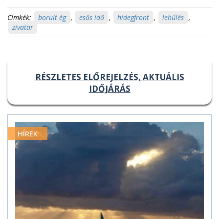
Címkék:
borult ég
,
esős idő
,
hidegfront
,
lehűlés
,
zivatar
RÉSZLETES ELŐREJELZÉS, AKTUÁLIS
IDŐJÁRÁS
HÍREK