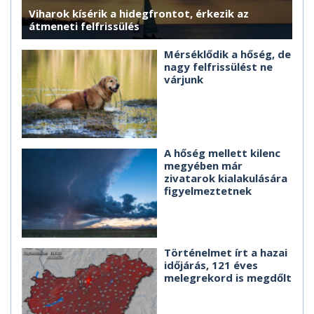
Viharok kísérik a hidegfrontot, érkezik az
átmeneti felfrissülés
Mérséklődik a hőség, de
nagy felfrissülést ne
várjunk
A hőség mellett kilenc
megyében már
zivatarok kialakulására
figyelmeztetnek
Történelmet írt a hazai
időjárás, 121 éves
melegrekord is megdőlt