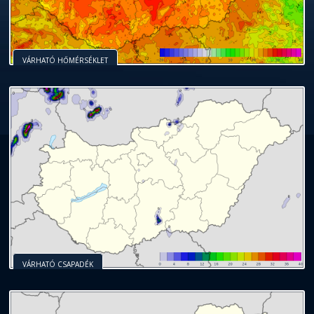
VÁRHATÓ HŐMÉRSÉKLET
VÁRHATÓ CSAPADÉK