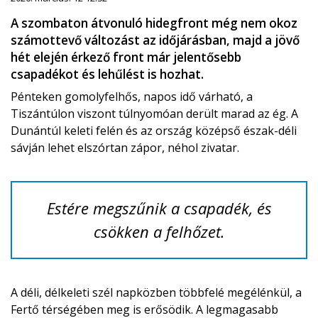
A szombaton átvonuló hidegfront még nem okoz
számottevő változást az időjárásban, majd a jövő
hét elején érkező front már jelentősebb
csapadékot és lehűlést is hozhat.
Pénteken gomolyfelhős, napos idő várható, a
Tiszántúlon viszont túlnyomóan derült marad az ég. A
Dunántúl keleti felén és az ország középső észak-déli
sávján lehet elszórtan zápor, néhol zivatar.
Estére megszűnik a csapadék, és
csökken a felhőzet.
A déli, délkeleti szél napközben többfelé megélénkül, a
Fertő térségében meg is erősödik. A legmagasabb