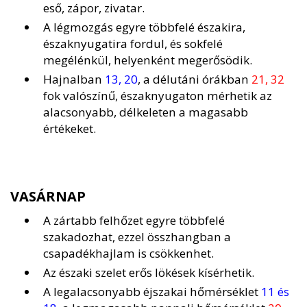
eső, zápor, zivatar.
A légmozgás egyre többfelé északira,
északnyugatira fordul, és sokfelé
megélénkül, helyenként megerősödik.
Hajnalban
13, 20
, a délutáni órákban
21, 32
fok valószínű, északnyugaton mérhetik az
alacsonyabb, délkeleten a magasabb
értékeket.
VASÁRNAP
A zártabb felhőzet egyre többfelé
szakadozhat, ezzel összhangban a
csapadékhajlam is csökkenhet.
Az északi szelet erős lökések kísérhetik.
A legalacsonyabb éjszakai hőmérséklet
11 és