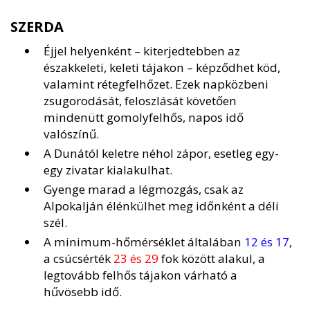
SZERDA
Éjjel helyenként – kiterjedtebben az
északkeleti, keleti tájakon – képződhet köd,
valamint rétegfelhőzet. Ezek napközbeni
zsugorodását, feloszlását követően
mindenütt gomolyfelhős, napos idő
valószínű.
A Dunától keletre néhol zápor, esetleg egy-
egy zivatar kialakulhat.
Gyenge marad a légmozgás, csak az
Alpokalján élénkülhet meg időnként a déli
szél.
A minimum-hőmérséklet általában
12 és 17
,
a csúcsérték
23 és 29
fok között alakul, a
legtovább felhős tájakon várható a
hűvösebb idő.