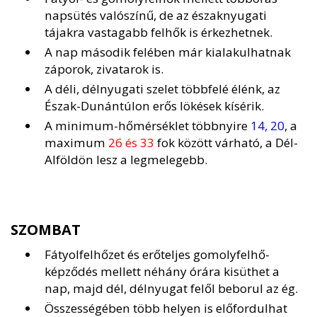
napsütés valószínű, de az északnyugati
tájakra vastagabb felhők is érkezhetnek.
A nap második felében már kialakulhatnak
záporok, zivatarok is.
A déli, délnyugati szelet többfelé élénk, az
Észak-Dunántúlon erős lökések kísérik.
A minimum-hőmérséklet többnyire
14, 20
, a
maximum
26 és 33
fok között várható, a Dél-
Alföldön lesz a legmelegebb.
SZOMBAT
Fátyolfelhőzet és erőteljes gomolyfelhő-
képződés mellett néhány órára kisüthet a
nap, majd dél, délnyugat felől beborul az ég.
Összességében több helyen is előfordulhat