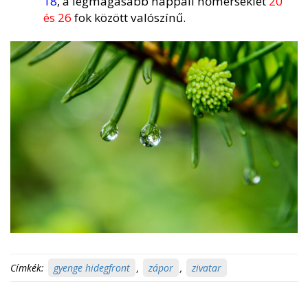
18
, a legmagasabb nappali hőmérséklet
20
és 26
fok között valószínű.
Címkék:
gyenge hidegfront
,
zápor
,
zivatar