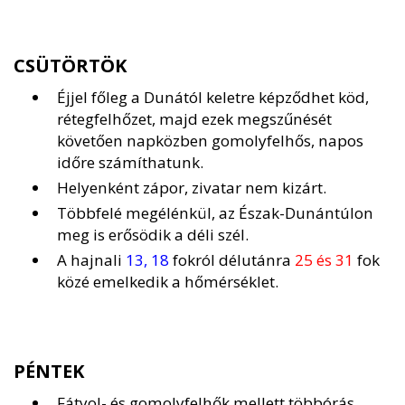
CSÜTÖRTÖK
Éjjel főleg a Dunától keletre képződhet köd,
rétegfelhőzet, majd ezek megszűnését
követően napközben gomolyfelhős, napos
időre számíthatunk.
Helyenként zápor, zivatar nem kizárt.
Többfelé megélénkül, az Észak-Dunántúlon
meg is erősödik a déli szél.
A hajnali
13, 18
fokról délutánra
25 és 31
fok
közé emelkedik a hőmérséklet.
PÉNTEK
Fátyol- és gomolyfelhők mellett többórás