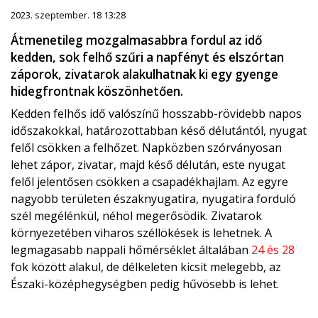
2023. szeptember. 18 13:28
Átmenetileg mozgalmasabbra fordul az idő
kedden, sok felhő szűri a napfényt és elszórtan
záporok, zivatarok alakulhatnak ki egy gyenge
hidegfrontnak köszönhetően.
Kedden felhős idő valószínű hosszabb-rövidebb napos
időszakokkal, határozottabban késő délutántól, nyugat
felől csökken a felhőzet. Napközben szórványosan
lehet zápor, zivatar, majd késő délután, este nyugat
felől jelentősen csökken a csapadékhajlam. Az egyre
nagyobb területen északnyugatira, nyugatira forduló
szél megélénkül, néhol megerősödik. Zivatarok
környezetében viharos széllökések is lehetnek. A
legmagasabb nappali hőmérséklet általában
24 és 28
fok között alakul, de délkeleten kicsit melegebb, az
Északi-középhegységben pedig hűvösebb is lehet.