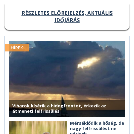
RÉSZLETES ELŐREJELZÉS, AKTUÁLIS
IDŐJÁRÁS
HÍREK
Viharok kísérik a hidegfrontot, érkezik az
átmeneti felfrissülés
Mérséklődik a hőség, de
nagy felfrissülést ne
várjunk