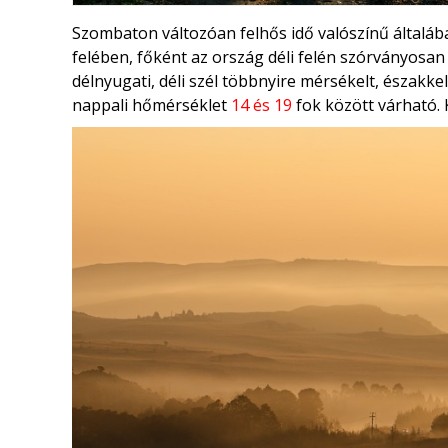
Szombaton változóan felhős idő valószínű általáb
felében, főként az ország déli felén szórványosa
délnyugati, déli szél többnyire mérsékelt, északke
nappali hőmérséklet
14 és 19
fok között várható.