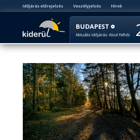
Időjárás előrejelzés
Veszélyjelzés
Hírek
BUDAPEST
Aktuális Időjárás:
Kissé Felhős