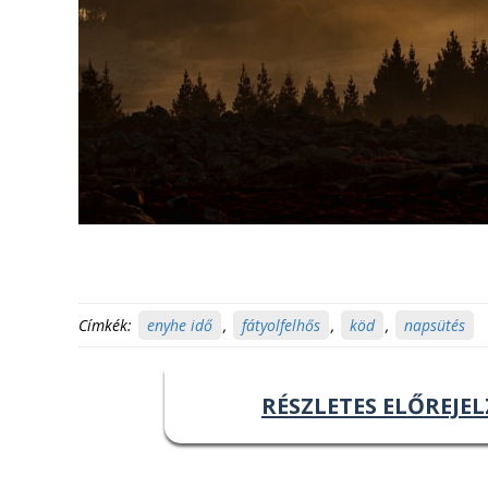
Címkék:
enyhe idő
,
fátyolfelhős
,
köd
,
napsütés
RÉSZLETES ELŐREJEL