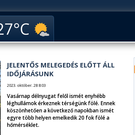
27
JELENTŐS MELEGEDÉS ELŐTT ÁLL
IDŐJÁRÁSUNK
2023. október. 28 8:03
Vasárnap délnyugat felől ismét enyhébb
léghullámok érkeznek térségünk fölé. Ennek
köszönhetően a következő napokban ismét
egyre több helyen emelkedik 20 fok fölé a
hőmérséklet.