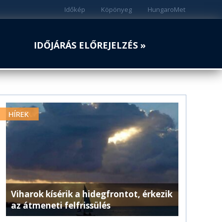
Időkép
Köpönyeg
HungaroMet
IDŐJÁRÁS ELŐREJELZÉS »
HÍREK
Viharok kísérik a hidegfrontot, érkezik
az átmeneti felfrissülés