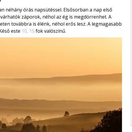
an néhány órás napsütéssel. Elsősorban a nap első
n várhatók záporok, néhol az ég is megdörrenhet. A
leten továbbra is élénk, néhol erős lesz. A legmagasabb
 Késő este
10, 15
fok valószínű.