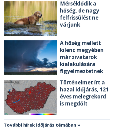
Mérséklődik a
hőség, de nagy
felfrissülést ne
várjunk
A hőség mellett
kilenc megyében
már zivatarok
kialakulására
figyelmeztetnek
Történelmet írt a
hazai időjárás, 121
éves melegrekord
is megdőlt
További hírek időjárás témában