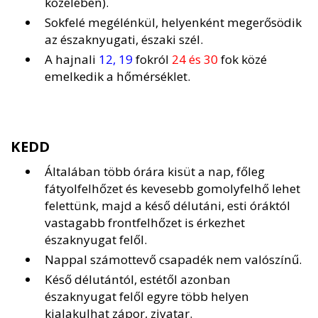
közelében).
Sokfelé megélénkül, helyenként megerősödik
az északnyugati, északi szél.
A hajnali
12, 19
fokról
24 és 30
fok közé
emelkedik a hőmérséklet.
KEDD
Általában több órára kisüt a nap, főleg
fátyolfelhőzet és kevesebb gomolyfelhő lehet
felettünk, majd a késő délutáni, esti óráktól
vastagabb frontfelhőzet is érkezhet
északnyugat felől.
Nappal számottevő csapadék nem valószínű.
Késő délutántól, estétől azonban
északnyugat felől egyre több helyen
kialakulhat zápor, zivatar.