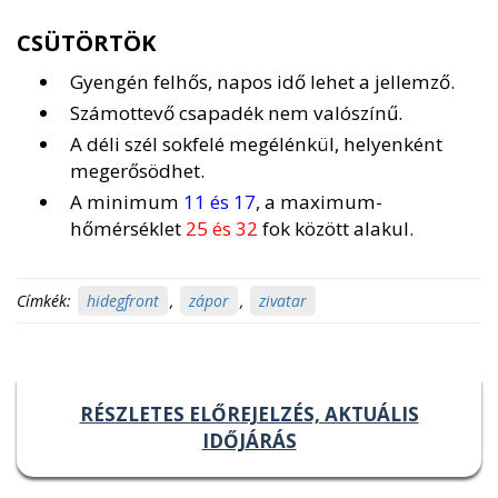
CSÜTÖRTÖK
Gyengén felhős, napos idő lehet a jellemző.
Számottevő csapadék nem valószínű.
A déli szél sokfelé megélénkül, helyenként
megerősödhet.
A minimum
11 és 17
, a maximum-
hőmérséklet
25 és 32
fok között alakul.
Címkék:
hidegfront
,
zápor
,
zivatar
RÉSZLETES ELŐREJELZÉS, AKTUÁLIS
IDŐJÁRÁS