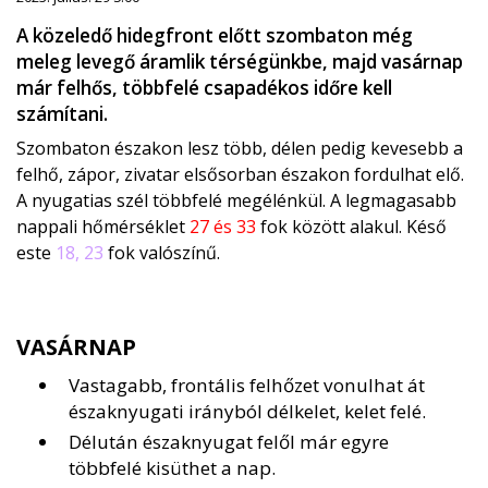
A közeledő hidegfront előtt szombaton még
meleg levegő áramlik térségünkbe, majd vasárnap
már felhős, többfelé csapadékos időre kell
számítani.
Szombaton északon lesz több, délen pedig kevesebb a
felhő, zápor, zivatar elsősorban északon fordulhat elő.
A nyugatias szél többfelé megélénkül. A legmagasabb
nappali hőmérséklet
27 és 33
fok között alakul. Késő
este
18, 23
fok valószínű.
VASÁRNAP
Vastagabb, frontális felhőzet vonulhat át
északnyugati irányból délkelet, kelet felé.
Délután északnyugat felől már egyre
többfelé kisüthet a nap.