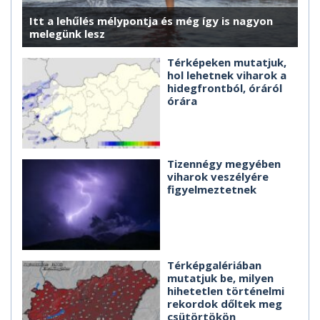
Itt a lehűlés mélypontja és még így is nagyon
melegünk lesz
Térképeken mutatjuk,
hol lehetnek viharok a
hidegfrontból, óráról
órára
Tizennégy megyében
viharok veszélyére
figyelmeztetnek
Térképgalériában
mutatjuk be, milyen
hihetetlen történelmi
rekordok dőltek meg
csütörtökön