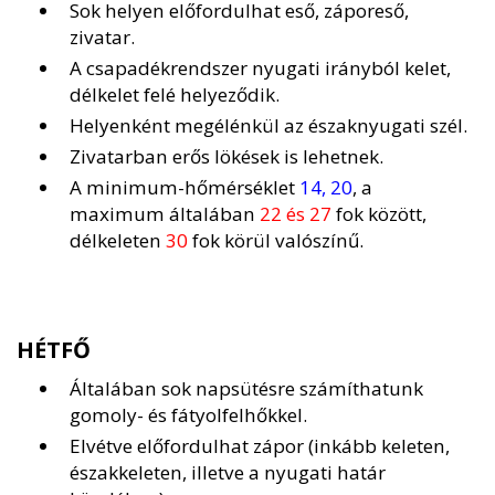
Sok helyen előfordulhat eső, záporeső,
zivatar.
A csapadékrendszer nyugati irányból kelet,
délkelet felé helyeződik.
Helyenként megélénkül az északnyugati szél.
Zivatarban erős lökések is lehetnek.
A minimum-hőmérséklet
14, 20
, a
maximum általában
22 és 27
fok között,
délkeleten
30
fok körül valószínű.
HÉTFŐ
Általában sok napsütésre számíthatunk
gomoly- és fátyolfelhőkkel.
Elvétve előfordulhat zápor (inkább keleten,
északkeleten, illetve a nyugati határ