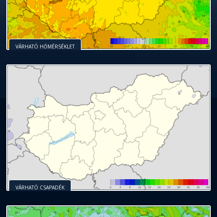
VÁRHATÓ HŐMÉRSÉKLET
VÁRHATÓ CSAPADÉK