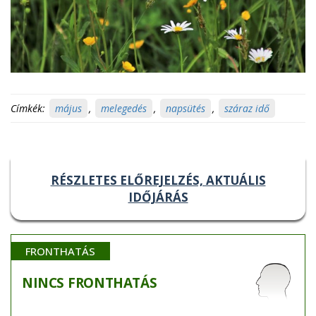
Címkék:
május
,
melegedés
,
napsütés
,
száraz idő
RÉSZLETES ELŐREJELZÉS, AKTUÁLIS
IDŐJÁRÁS
FRONTHATÁS
NINCS
FRONTHATÁS