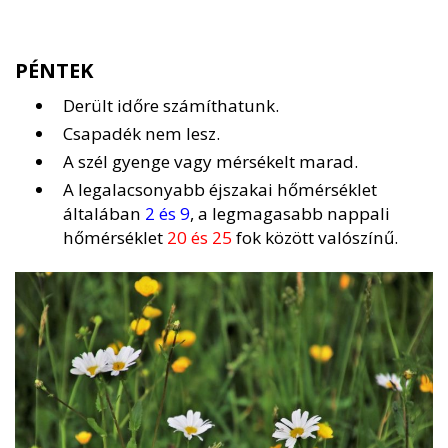
PÉNTEK
Derült időre számíthatunk.
Csapadék nem lesz.
A szél gyenge vagy mérsékelt marad.
A legalacsonyabb éjszakai hőmérséklet
általában
2 és 9
, a legmagasabb nappali
hőmérséklet
20 és 25
fok között valószínű.