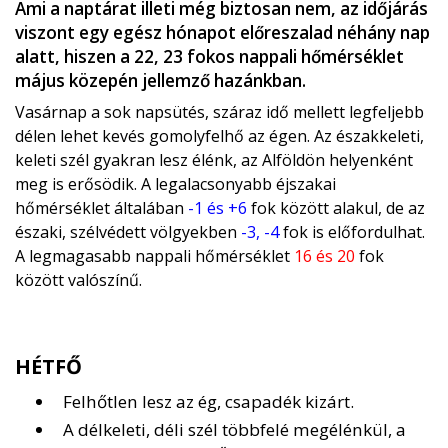
Ami a naptárat illeti még biztosan nem, az időjárás
viszont egy egész hónapot előreszalad néhány nap
alatt, hiszen a 22, 23 fokos nappali hőmérséklet
május közepén jellemző hazánkban.
Vasárnap a sok napsütés, száraz idő mellett legfeljebb
délen lehet kevés gomolyfelhő az égen. Az északkeleti,
keleti szél gyakran lesz élénk, az Alföldön helyenként
meg is erősödik. A legalacsonyabb éjszakai
hőmérséklet általában
-1 és +6
fok között alakul, de az
északi, szélvédett völgyekben
-3, -4
fok is előfordulhat.
A legmagasabb nappali hőmérséklet
16 és 20
fok
között valószínű.
HÉTFŐ
Felhőtlen lesz az ég, csapadék kizárt.
A délkeleti, déli szél többfelé megélénkül, a