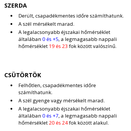
SZERDA
Derült, csapadékmentes időre számíthatunk.
A szél mérsékelt marad.
A legalacsonyabb éjszakai hőmérséklet
általában
0 és +5
, a legmagasabb nappali
hőmérséklet
19 és 23
fok között valószínű.
CSÜTÖRTÖK
Felhőtlen, csapadékmentes időre
számíthatunk.
A szél gyenge vagy mérsékelt marad.
A legalacsonyabb éjszakai hőmérséklet
általában
0 és +7
, a legmagasabb nappali
hőmérséklet
20 és 24
fok között alakul.