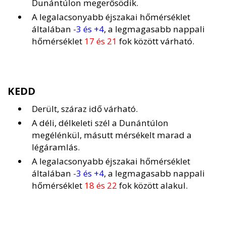
Dunántúlon megerősödik.
A legalacsonyabb éjszakai hőmérséklet
általában
-3 és +4
, a legmagasabb nappali
hőmérséklet
17 és 21
fok között várható.
KEDD
Derült, száraz idő várható.
A déli, délkeleti szél a Dunántúlon
megélénkül, másutt mérsékelt marad a
légáramlás.
A legalacsonyabb éjszakai hőmérséklet
általában
-3 és +4
, a legmagasabb nappali
hőmérséklet
18 és 22
fok között alakul.