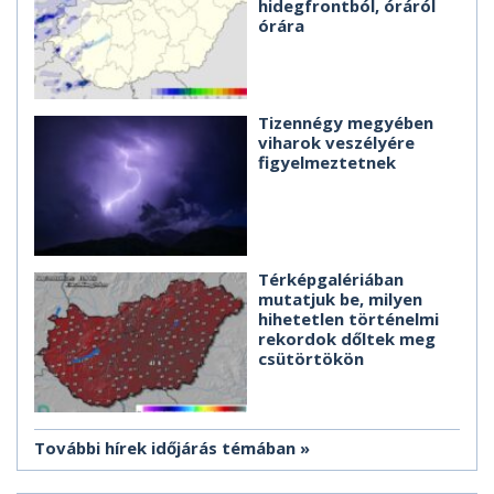
hidegfrontból, óráról
órára
Tizennégy megyében
viharok veszélyére
figyelmeztetnek
Térképgalériában
mutatjuk be, milyen
hihetetlen történelmi
rekordok dőltek meg
csütörtökön
További hírek időjárás témában