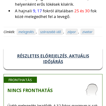
helyenként erős lökések kísérik.
A hajnali
9, 17
fokról általában
25 és 30
fok
közé melegedhet fel a levegő.
Címkék:
melegedés
,
szárazabb idő
,
zápor
,
zivatar
RÉSZLETES ELŐREJELZÉS, AKTUÁLIS
IDŐJÁRÁS
FRONTHATÁS
NINCS
FRONTHATÁS
Újabb melegedés kezdődik. A 32 fokos maximum is sok.