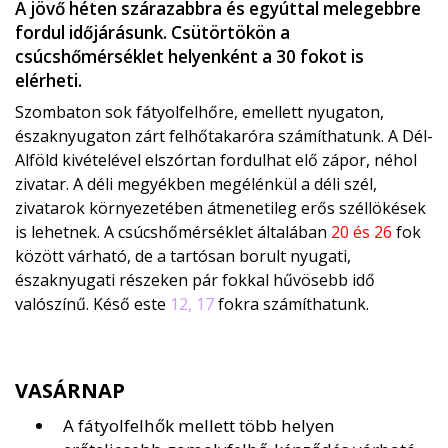
A jövő héten szárazabbra és egyúttal melegebbre
fordul időjárásunk. Csütörtökön a
csúcshőmérséklet helyenként a 30 fokot is
elérheti.
Szombaton sok fátyolfelhőre, emellett nyugaton,
északnyugaton zárt felhőtakaróra számíthatunk. A Dél-
Alföld kivételével elszórtan fordulhat elő zápor, néhol
zivatar. A déli megyékben megélénkül a déli szél,
zivatarok környezetében átmenetileg erős széllökések
is lehetnek. A csúcshőmérséklet általában
20 és 26
fok
között várható, de a tartósan borult nyugati,
északnyugati részeken pár fokkal hűvösebb idő
valószínű. Késő este
12, 17
fokra számíthatunk.
VASÁRNAP
A fátyolfelhők mellett több helyen