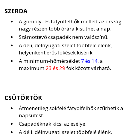
SZERDA
A gomoly- és fátyolfelhők mellett az ország
nagy részén több órára kisüthet a nap.
Számottevő csapadék nem valószínű.
A déli, délnyugati szelet többfelé élénk,
helyenként erős lökések kísérik.
A minimum-hőmérséklet
7 és 14
, a
maximum
23 és 29
fok között várható.
CSÜTÖRTÖK
Átmenetileg sokfelé fátyolfelhők szűrhetik a
napsütést.
Csapadéknak kicsi az esélye.
A déli, délnyugati szelet többfelé élénk,