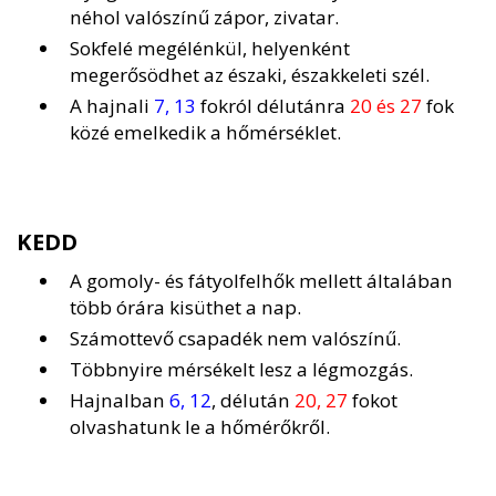
néhol valószínű zápor, zivatar.
Sokfelé megélénkül, helyenként
megerősödhet az északi, északkeleti szél.
A hajnali
7, 13
fokról délutánra
20 és 27
fok
közé emelkedik a hőmérséklet.
KEDD
A gomoly- és fátyolfelhők mellett általában
több órára kisüthet a nap.
Számottevő csapadék nem valószínű.
Többnyire mérsékelt lesz a légmozgás.
Hajnalban
6, 12
, délután
20, 27
fokot
olvashatunk le a hőmérőkről.