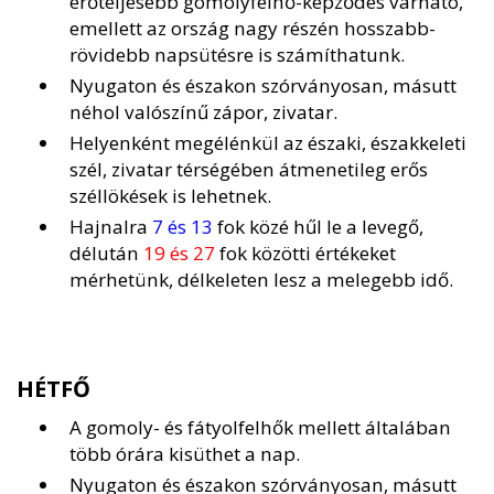
erőteljesebb gomolyfelhő-képződés várható,
emellett az ország nagy részén hosszabb-
rövidebb napsütésre is számíthatunk.
Nyugaton és északon szórványosan, másutt
néhol valószínű zápor, zivatar.
Helyenként megélénkül az északi, északkeleti
szél, zivatar térségében átmenetileg erős
széllökések is lehetnek.
Hajnalra
7 és 13
fok közé hűl le a levegő,
délután
19 és 27
fok közötti értékeket
mérhetünk, délkeleten lesz a melegebb idő.
HÉTFŐ
A gomoly- és fátyolfelhők mellett általában
több órára kisüthet a nap.
Nyugaton és északon szórványosan, másutt