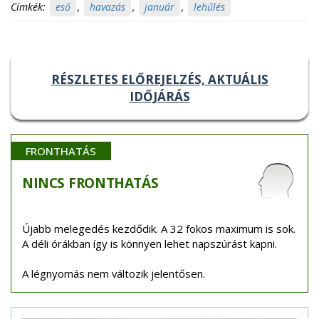
Címkék:
eső
,
havazás
,
január
,
lehűlés
RÉSZLETES ELŐREJELZÉS, AKTUÁLIS
IDŐJÁRÁS
FRONTHATÁS
NINCS
FRONTHATÁS
Újabb melegedés kezdődik. A 32 fokos maximum is sok.
A déli órákban így is könnyen lehet napszúrást kapni.
A légnyomás nem változik jelentősen.