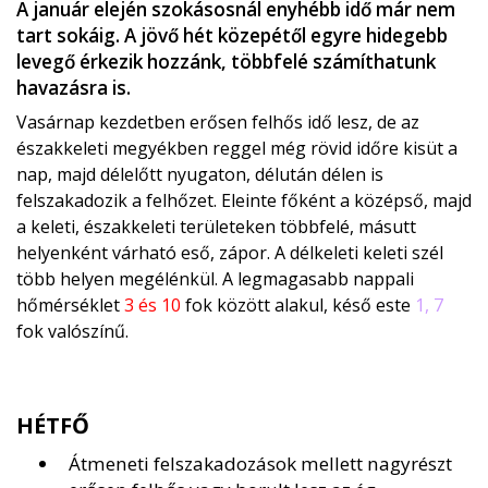
A január elején szokásosnál enyhébb idő már nem
tart sokáig. A jövő hét közepétől egyre hidegebb
levegő érkezik hozzánk, többfelé számíthatunk
havazásra is.
Vasárnap kezdetben erősen felhős idő lesz, de az
északkeleti megyékben reggel még rövid időre kisüt a
nap, majd délelőtt nyugaton, délután délen is
felszakadozik a felhőzet. Eleinte főként a középső, majd
a keleti, északkeleti területeken többfelé, másutt
helyenként várható eső, zápor. A délkeleti keleti szél
több helyen megélénkül. A legmagasabb nappali
hőmérséklet
3 és 10
fok között alakul, késő este
1, 7
fok valószínű.
HÉTFŐ
Átmeneti felszakadozások mellett nagyrészt