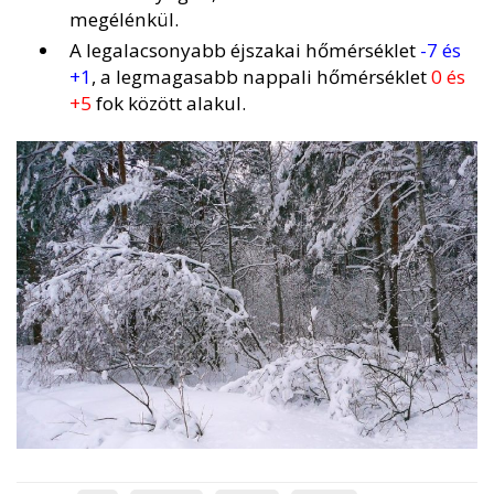
megélénkül.
A legalacsonyabb éjszakai hőmérséklet
-7 és
+1
, a legmagasabb nappali hőmérséklet
0 és
+5
fok között alakul.