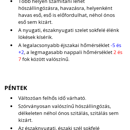
Több helyen számítani lehet
hószállingózásra, havazásra, helyenként
havas eső, eső is előfordulhat, néhol ónos
eső sem kizárt.
A nyugati, északnyugati szelet sokfelé élénk
lökések kísérik.
A legalacsonyabb éjszakai hőmérséklet
-5 és
+2
, a legmagasabb nappali hőmérséklet
2 és
7
fok között valószínű.
PÉNTEK
Változóan felhős idő várható.
Szórványosan valószínű hószállingózás,
délkeleten néhol ónos szitálás, szitálás sem
kizárt.
Az északnyugati, északi szél sokfelé