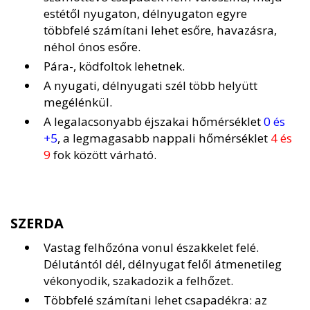
estétől nyugaton, délnyugaton egyre
többfelé számítani lehet esőre, havazásra,
néhol ónos esőre.
Pára-, ködfoltok lehetnek.
A nyugati, délnyugati szél több helyütt
megélénkül.
A legalacsonyabb éjszakai hőmérséklet
0 és
+5
, a legmagasabb nappali hőmérséklet
4 és
9
fok között várható.
SZERDA
Vastag felhőzóna vonul északkelet felé.
Délutántól dél, délnyugat felől átmenetileg
vékonyodik, szakadozik a felhőzet.
Többfelé számítani lehet csapadékra: az