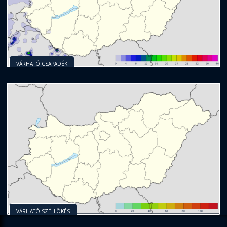
VÁRHATÓ CSAPADÉK
VÁRHATÓ SZÉLLÖKÉS