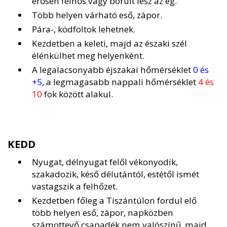
erősen felhős vagy borult lesz az ég.
Több helyen várható eső, zápor.
Pára-, ködfoltok lehetnek.
Kezdetben a keleti, majd az északi szél
élénkülhet meg helyenként.
A legalacsonyabb éjszakai hőmérséklet
0 és
+5
, a legmagasabb nappali hőmérséklet
4 és
10
fok között alakul.
KEDD
Nyugat, délnyugat felől vékonyodik,
szakadozik, késő délutántól, estétől ismét
vastagszik a felhőzet.
Kezdetben főleg a Tiszántúlon fordul elő
több helyen eső, zápor, napközben
számottevő csapadék nem valószínű, majd