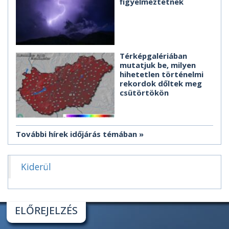
figyelmeztetnek
Térképgalériában
mutatjuk be, milyen
hihetetlen történelmi
rekordok dőltek meg
csütörtökön
További hírek időjárás témában
Kiderül
ELŐREJELZÉS