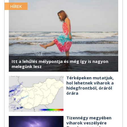
HÍREK
Itt a lehűlés mélypontja és még így is nagyon
melegünk lesz
Térképeken mutatjuk,
hol lehetnek viharok a
hidegfrontból, óráról
órára
Tizennégy megyében
viharok veszélyére