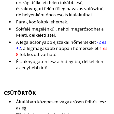
ország délkeleti felén inkább eső,
északnyugati felén főleg havazás valószínű,
de helyenként ónos eső is kialakulhat.
Pára-, ködfoltok lehetnek.
Sokfelé megélénkül, néhol megerősödhet a
keleti, délkeleti szél.
A legalacsonyabb éjszakai hőmérséklet
-2 és
+2
, a legmagasabb nappali hőmérséklet
1 és
8
fok között várható.
Északnyugaton lesz a hidegebb, délkeleten
az enyhébb idő.
CSÜTÖRTÖK
Általában közepesen vagy erősen felhős lesz
az ég.