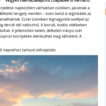
vegyes halmazállapotú csapadék is várható.
iterjedése napközben várhatóan csökken, javulnak a
élkelet tengely mentén – ezen belül is leginkább az
maradhatnak. Ezzel szemben legnagyobb eséllyel az
g derült idő valószínű. A borult, ködös vidékeken
lhat. A jellemzően keleti, délkeleti irányú szél
 Sopron környékén élénkülhet meg időnként. A
ő napokhoz tartozó előrejelzés: