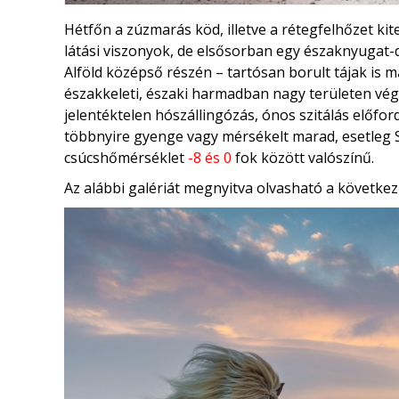
Hétfőn a zúzmarás köd, illetve a rétegfelhőzet k
látási viszonyok, de elsősorban egy északnyugat-d
Alföld középső részén – tartósan borult tájak is 
északkeleti, északi harmadban nagy területen végi
jelentéktelen hószállingózás, ónos szitálás előfordu
többnyire gyenge vagy mérsékelt marad, esetleg
csúcshőmérséklet
-8 és 0
fok között valószínű.
Az alábbi galériát megnyitva olvasható a következ