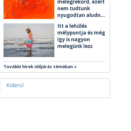
melegrekord, ezért
nem tudtunk
nyugodtan aludni
éjszaka
Itt a lehűlés
mélypontja és még
így is nagyon
melegünk lesz
További hírek időjárás témában
Kiderül