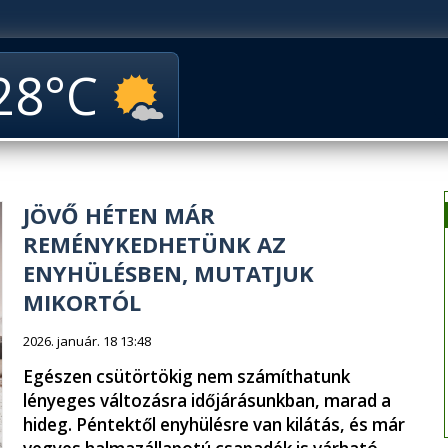
28
JÖVŐ HÉTEN MÁR
REMÉNYKEDHETÜNK AZ
ENYHÜLÉSBEN, MUTATJUK
MIKORTÓL
2026. január. 18 13:48
Egészen csütörtökig nem számíthatunk
lényeges változásra időjárásunkban, marad a
hideg. Péntektől enyhülésre van kilátás, és már