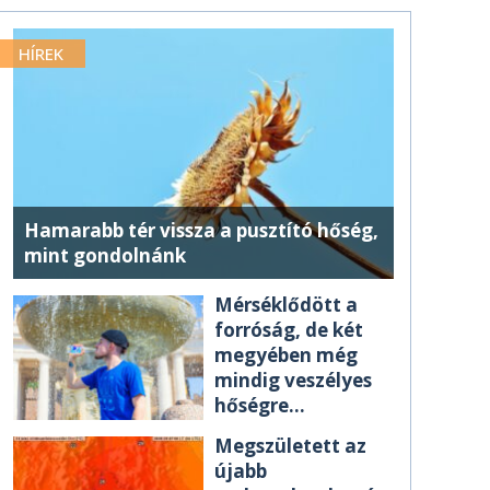
HÍREK
Hamarabb tér vissza a pusztító hőség,
mint gondolnánk
Mérséklődött a
forróság, de két
megyében még
mindig veszélyes
hőségre
figyelmeztetnek
Megszületett az
újabb