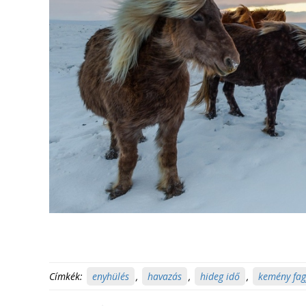
Címkék:
enyhülés
,
havazás
,
hideg idő
,
kemény fag