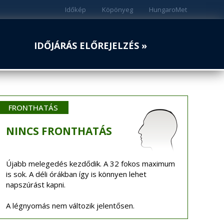
Időkép
Köpönyeg
HungaroMet
IDŐJÁRÁS ELŐREJELZÉS »
FRONTHATÁS
NINCS
FRONTHATÁS
Újabb melegedés kezdődik. A 32 fokos maximum
is sok. A déli órákban így is könnyen lehet
napszúrást kapni.
A légnyomás nem változik jelentősen.