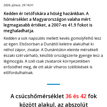
2026. június. 29 14:31
Kedden ér tetőfokára a hőség hazánkban. A
hőmérséklet a Magyarországon valaha mért
legmagasabb értéket, a 2007-es 41,9 fokot is
meghaladhatja.
Kedden a sok napsütés mellett kevés gomolyfelhő lesz
az égen. Elsősorban a Dunától keletre alakulhat ki
néhol zápor, zivatar. A Dunántúlon eleinte mérsékelt
északi szél várható, később országszerte gyenge lesz a
légmozgás. A szél csak zivatarok környezetében
erősödhet meg, de ott akár viharos széllökések is
előfordulhatnak.
A csúcshőmérséklet
36 és 42
fok
között alakul, az abszolút