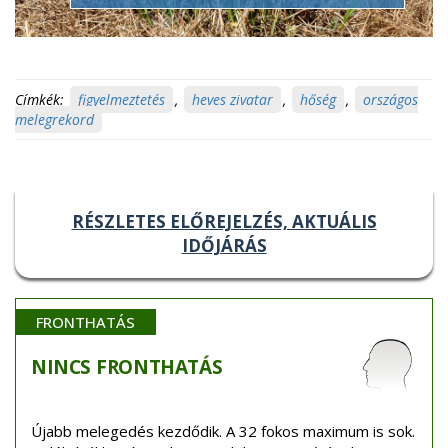
Címkék:
figyelmeztetés
,
heves zivatar
,
hőség
,
országos
melegrekord
RÉSZLETES ELŐREJELZÉS, AKTUÁLIS
IDŐJÁRÁS
FRONTHATÁS
NINCS
FRONTHATÁS
Újabb melegedés kezdődik. A 32 fokos maximum is sok.