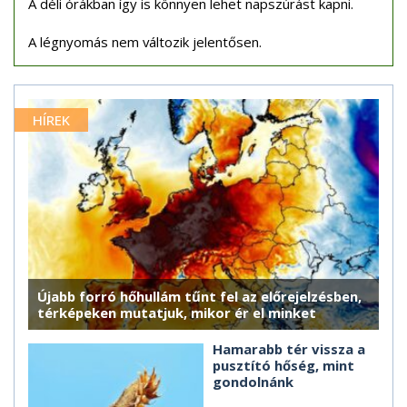
A déli órákban így is könnyen lehet napszúrást kapni.
A légnyomás nem változik jelentősen.
HÍREK
Újabb forró hőhullám tűnt fel az előrejelzésben,
térképeken mutatjuk, mikor ér el minket
Hamarabb tér vissza a
pusztító hőség, mint
gondolnánk