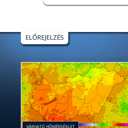
ELŐREJELZÉS
VÁRHATÓ HŐMÉRSÉKLET