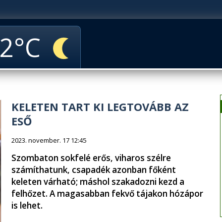
2
KELETEN TART KI LEGTOVÁBB AZ
ESŐ
2023. november. 17 12:45
Szombaton sokfelé erős, viharos szélre
számíthatunk, csapadék azonban főként
keleten várható; máshol szakadozni kezd a
felhőzet. A magasabban fekvő tájakon hózápor
is lehet.