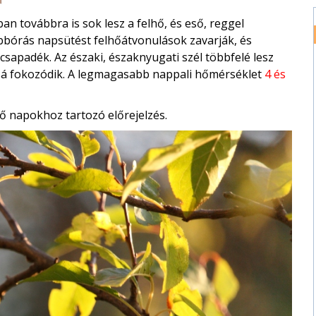
n továbbra is sok lesz a felhő, és eső, reggel
öbbórás napsütést felhőátvonulások zavarják, és
sapadék. Az északi, északnyugati szél többfelé lesz
sá fokozódik. A legmagasabb nappali hőmérséklet
4 és
ő napokhoz tartozó előrejelzés.