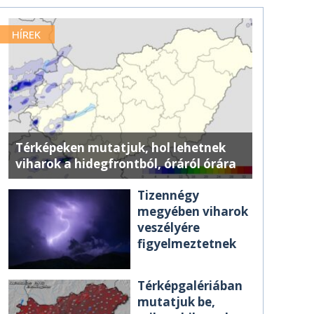
HÍREK
Térképeken mutatjuk, hol lehetnek
viharok a hidegfrontból, óráról órára
Tizennégy
megyében viharok
veszélyére
figyelmeztetnek
Térképgalériában
mutatjuk be,