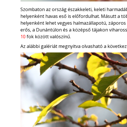
Szombaton az ország északkeleti, keleti harmadába
helyenként havas eső is előfordulhat. Másutt a t
helyenként lehet vegyes halmazállapotú, záporos c
erős, a Dunántúlon és a középső tájakon viharos
10
fok között valószínű.
Az alábbi galériát megnyitva olvasható a következ