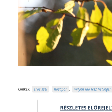
Címkék:
erős szél
,
hózápor
,
milyen idő lesz hétvégén
RÉSZLETES ELŐREJEL