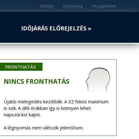
Időkép
Köpönyeg
HungaroMet
IDŐJÁRÁS ELŐREJELZÉS »
FRONTHATÁS
NINCS
FRONTHATÁS
Újabb melegedés kezdődik. A 32 fokos maximum
is sok. A déli órákban így is könnyen lehet
napszúrást kapni.
A légnyomás nem változik jelentősen.