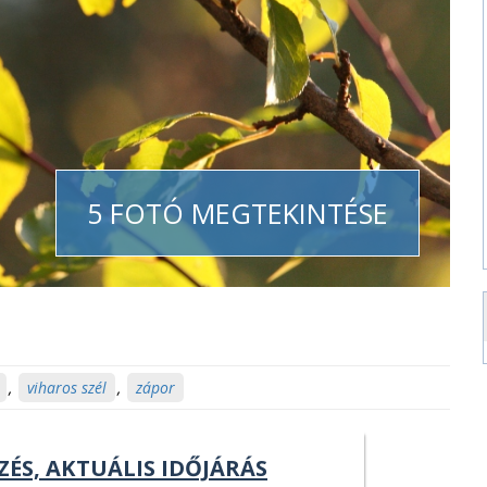
5 FOTÓ MEGTEKINTÉSE
,
viharos szél
,
zápor
ZÉS, AKTUÁLIS IDŐJÁRÁS