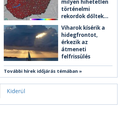
milyen hihetetlen
történelmi
rekordok dőltek
meg csütörtökön
Viharok kísérik a
hidegfrontot,
érkezik az
átmeneti
felfrissülés
További hírek időjárás témában
Kiderül