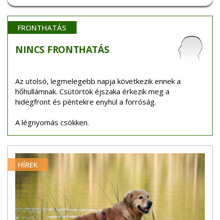
FRONTHATÁS
NINCS
FRONTHATÁS
Az utolsó, legmelegebb napja következik ennek a
hőhullámnak. Csütörtök éjszaka érkezik meg a
hidegfront és péntekre enyhül a forróság.
A légnyomás csökken.
HÍREK