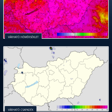
VÁRHATÓ HŐMÉRSÉKLET
VÁRHATÓ CSAPADÉK