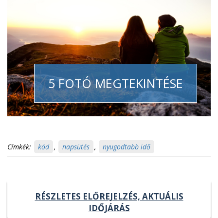
5 FOTÓ MEGTEKINTÉSE
Címkék:
köd
,
napsütés
,
nyugodtabb idő
RÉSZLETES ELŐREJELZÉS, AKTUÁLIS
IDŐJÁRÁS