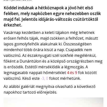
Köddel indulnak a hétköznapok a jövő hét első
felében, mely napközben egyre nehezebben oszlik
majd fel. Jelentős időjárás-változás csütörtöktől
érkezhet.
Vasárnap kezdetben a keleti tájakon még lehetnek
erősen felhős tájak, majd csökken a felhőzet, másutt
lapos gomolyfelhők alakulnak ki. Összességében
mindenhol több órára kisüt a nap. Csapadék nem
valószínű. Az északnyugati szél sokfelé megélénkül,
főként a Dunántúlon és a középső országrészben meg
is erősödik. Estétől mérséklődik a légmozgás. A
legmagasabb nappali hőmérséklet
4 és 9
fok között
valószínű. Késő este
-3, 0
fokot mérhetünk.
Az alábbi galériát megnyitva olvasható a következő
napokhoz tartozó előrejelzés.