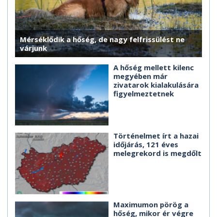
Mérséklődik a hőség, de nagy felfrissülést ne
várjunk
A hőség mellett kilenc
megyében már
zivatarok kialakulására
figyelmeztetnek
Történelmet írt a hazai
időjárás, 121 éves
melegrekord is megdőlt
Maximumon pörög a
hőség, mikor ér végre