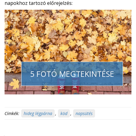
napokhoz tartozó előrejelzés:
5 FOTÓ MEGTEKINTÉSE
Címkék:
hideg légpárna
,
köd
,
napsütés