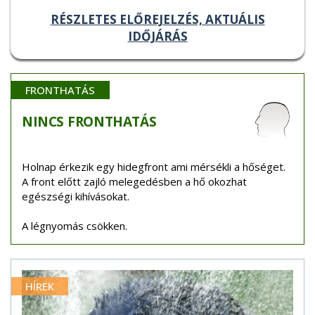
RÉSZLETES ELŐREJELZÉS, AKTUÁLIS
IDŐJÁRÁS
FRONTHATÁS
NINCS
FRONTHATÁS
Holnap érkezik egy hidegfront ami mérsékli a hőséget.
A front előtt zajló melegedésben a hő okozhat
egészségi kihívásokat.
A légnyomás csökken.
HÍREK