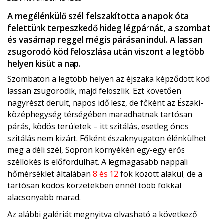
A megélénkülő szél felszakította a napok óta
felettünk terpeszkedő hideg légpárnát, a szombat
és vasárnap reggel mégis párásan indul. A lassan
zsugorodó köd feloszlása után viszont a legtöbb
helyen kisüt a nap.
Szombaton a legtöbb helyen az éjszaka képződött köd
lassan zsugorodik, majd feloszlik. Ezt követően
nagyrészt derült, napos idő lesz, de főként az Északi-
középhegység térségében maradhatnak tartósan
párás, ködös területek – itt szitálás, esetleg ónos
szitálás nem kizárt. Főként északnyugaton élénkülhet
meg a déli szél, Sopron környékén egy-egy erős
széllökés is előfordulhat. A legmagasabb nappali
hőmérséklet általában
8 és 12
fok között alakul, de a
tartósan ködös körzetekben ennél több fokkal
alacsonyabb marad.
Az alábbi galériát megnyitva olvasható a következő