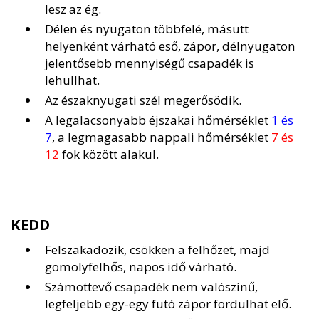
lesz az ég.
Délen és nyugaton többfelé, másutt
helyenként várható eső, zápor, délnyugaton
jelentősebb mennyiségű csapadék is
lehullhat.
Az északnyugati szél megerősödik.
A legalacsonyabb éjszakai hőmérséklet
1 és
7
, a legmagasabb nappali hőmérséklet
7 és
12
fok között alakul.
KEDD
Felszakadozik, csökken a felhőzet, majd
gomolyfelhős, napos idő várható.
Számottevő csapadék nem valószínű,
legfeljebb egy-egy futó zápor fordulhat elő.