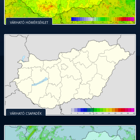
VÁRHATÓ HŐMÉRSÉKLET
VÁRHATÓ CSAPADÉK