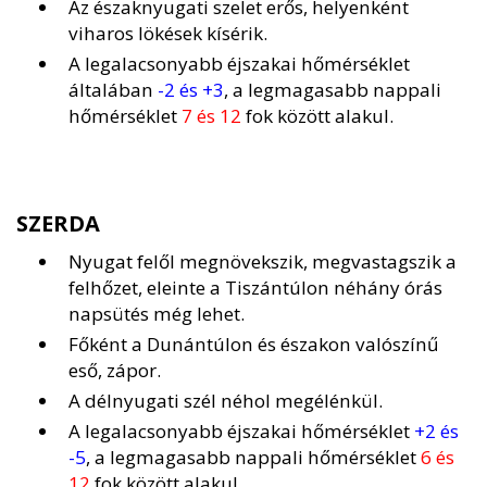
Az északnyugati szelet erős, helyenként
viharos lökések kísérik.
A legalacsonyabb éjszakai hőmérséklet
általában
-2 és +3
, a legmagasabb nappali
hőmérséklet
7 és 12
fok között alakul.
SZERDA
Nyugat felől megnövekszik, megvastagszik a
felhőzet, eleinte a Tiszántúlon néhány órás
napsütés még lehet.
Főként a Dunántúlon és északon valószínű
eső, zápor.
A délnyugati szél néhol megélénkül.
A legalacsonyabb éjszakai hőmérséklet
+2 és
-5
, a legmagasabb nappali hőmérséklet
6 és
12
fok között alakul.