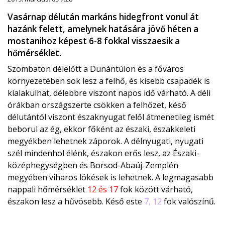
Vasárnap délután markáns hidegfront vonul át
hazánk felett, amelynek hatására jövő héten a
mostanihoz képest 6-8 fokkal visszaesik a
hőmérséklet.
Szombaton délelőtt a Dunántúlon és a főváros
környezetében sok lesz a felhő, és kisebb csapadék is
kialakulhat, délebbre viszont napos idő várható. A déli
órákban országszerte csökken a felhőzet, késő
délutántól viszont északnyugat felől átmenetileg ismét
beborul az ég, ekkor főként az északi, északkeleti
megyékben lehetnek záporok. A délnyugati, nyugati
szél mindenhol élénk, északon erős lesz, az Északi-
középhegységben és Borsod-Abaúj-Zemplén
megyében viharos lökések is lehetnek. A legmagasabb
nappali hőmérséklet
12 és 17
fok között várható,
északon lesz a hűvösebb. Késő este
7, 12
fok valószínű.