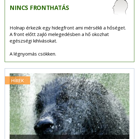
NINCS
FRONTHATÁS
Holnap érkezik egy hidegfront ami mérsékli a hőséget.
A front előtt zajló melegedésben a hő okozhat
egészségi kihívásokat.
A légnyomás csökken.
HÍREK