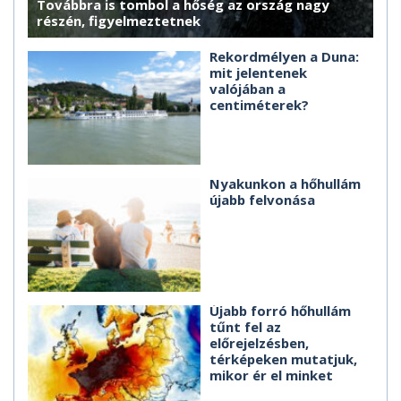
Továbbra is tombol a hőség az ország nagy
részén, figyelmeztetnek
Rekordmélyen a Duna:
mit jelentenek
valójában a
centiméterek?
Nyakunkon a hőhullám
újabb felvonása
Újabb forró hőhullám
tűnt fel az
előrejelzésben,
térképeken mutatjuk,
mikor ér el minket