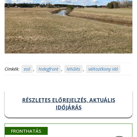
Címkék:
eső
,
hidegfront
,
lehűlés
,
változékony idő
RÉSZLETES ELŐREJELZÉS, AKTUÁLIS
IDŐJÁRÁS
FRONTHATÁS