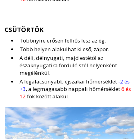
CSÜTÖRTÖK
Többnyire erősen felhős lesz az ég.
Több helyen alakulhat ki eső, zápor.
A déli, délnyugati, majd estétől az
északnyugatira forduló szél helyenként
megélénkül.
A legalacsonyabb éjszakai hőmérséklet
-2 és
+3
, a legmagasabb nappali hőmérséklet
6 és
12
fok között alakul.