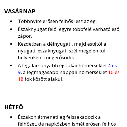
VASÁRNAP
Többnyire erősen felhős lesz az ég.
Északnyugat felől egyre többfelé várható eső,
zápor.
Kezdetben a délnyugati, majd estétől a
nyugati, északnyugati szél megélénkül,
helyenként megerősödik.
A legalacsonyabb éjszakai hőmérséklet
4 és
9
, a legmagasabb nappali hőmérséklet
10 és
18
fok között alakul.
HÉTFŐ
Északon átmenetileg felszakadozik a
felhőzet, de napközben ismét erősen felhős