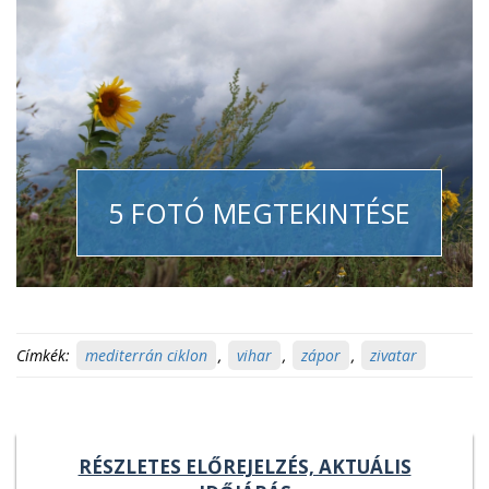
5 FOTÓ MEGTEKINTÉSE
Címkék:
mediterrán ciklon
,
vihar
,
zápor
,
zivatar
RÉSZLETES ELŐREJELZÉS, AKTUÁLIS