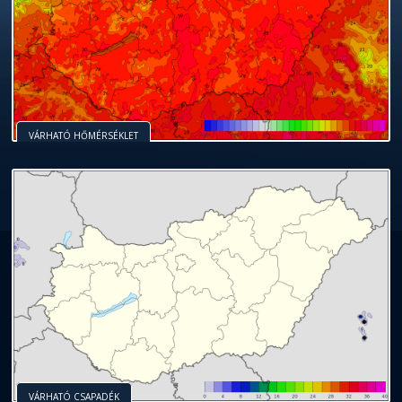
VÁRHATÓ HŐMÉRSÉKLET
VÁRHATÓ CSAPADÉK