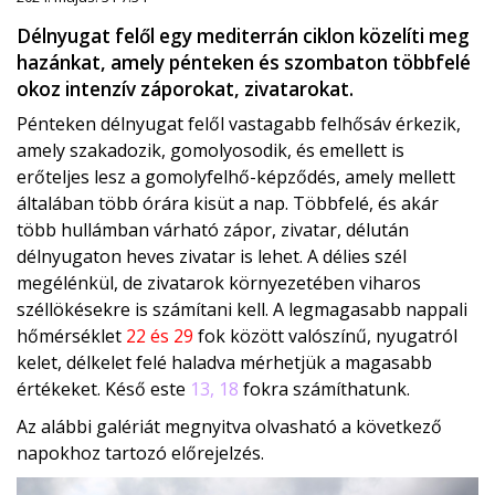
Délnyugat felől egy mediterrán ciklon közelíti meg
hazánkat, amely pénteken és szombaton többfelé
okoz intenzív záporokat, zivatarokat.
Pénteken délnyugat felől vastagabb felhősáv érkezik,
amely szakadozik, gomolyosodik, és emellett is
erőteljes lesz a gomolyfelhő-képződés, amely mellett
általában több órára kisüt a nap. Többfelé, és akár
több hullámban várható zápor, zivatar, délután
délnyugaton heves zivatar is lehet. A délies szél
megélénkül, de zivatarok környezetében viharos
széllökésekre is számítani kell. A legmagasabb nappali
hőmérséklet
22 és 29
fok között valószínű, nyugatról
kelet, délkelet felé haladva mérhetjük a magasabb
értékeket. Késő este
13, 18
fokra számíthatunk.
Az alábbi galériát megnyitva olvasható a következő
napokhoz tartozó előrejelzés.