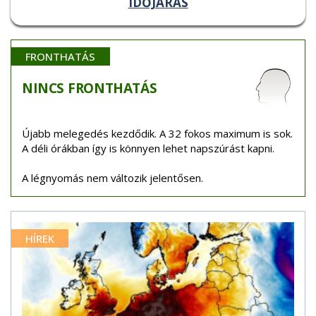
IDŐJÁRÁS
FRONTHATÁS
NINCS
FRONTHATÁS
Újabb melegedés kezdődik. A 32 fokos maximum is sok.
A déli órákban így is könnyen lehet napszúrást kapni.
A légnyomás nem változik jelentősen.
HÍREK