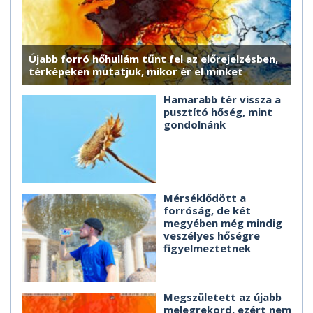
Újabb forró hőhullám tűnt fel az előrejelzésben,
térképeken mutatjuk, mikor ér el minket
Hamarabb tér vissza a
pusztító hőség, mint
gondolnánk
Mérséklődött a
forróság, de két
megyében még mindig
veszélyes hőségre
figyelmeztetnek
Megszületett az újabb
melegrekord, ezért nem