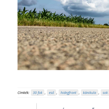
Címkék:
30 fok
,
eső
,
hidegfront
,
kánikula
,
sok