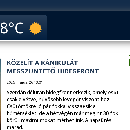
8
KÖZELÍT A KÁNIKULÁT
MEGSZÜNTETŐ HIDEGFRONT
2026. május. 26 13:01
Szerdán délután hidegfront érkezik, amely esőt
csak elvétve, hűvösebb levegőt viszont hoz.
Csütörtökre jó pár fokkal visszaesik a
hőmérséklet, de a hétvégén már megint 30 fok
körüli maximumokat mérhetünk. A napsütés
marad.