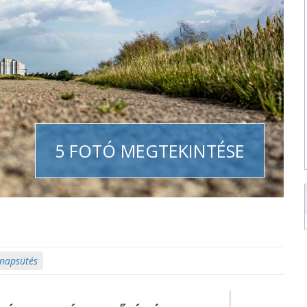
5 FOTÓ MEGTEKINTÉSE
 napsütés