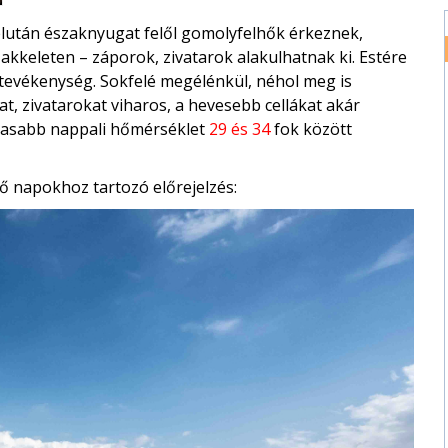
délután északnyugat felől gomolyfelhők érkeznek,
akkeleten – záporok, zivatarok alakulhatnak ki. Estére
ktevékenység. Sokfelé megélénkül, néhol meg is
t, zivatarokat viharos, a hevesebb cellákat akár
agasabb nappali hőmérséklet
29 és 34
fok között
ő napokhoz tartozó előrejelzés: