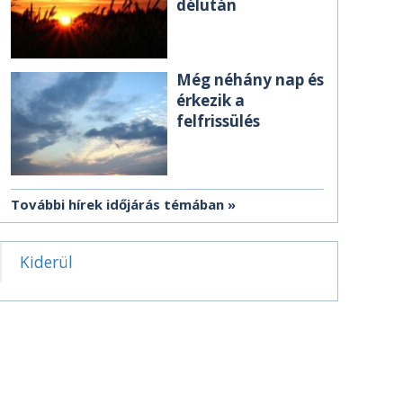
délután
Még néhány nap és
érkezik a
felfrissülés
További hírek időjárás témában
Kiderül