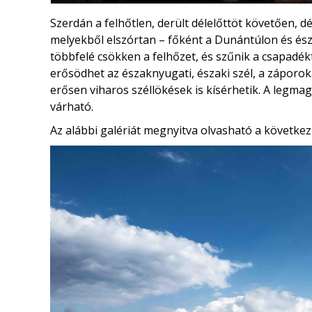
Szerdán a felhőtlen, derült délelőttöt követően, 
melyekből elszórtan – főként a Dunántúlon és ész
többfelé csökken a felhőzet, és szűnik a csapadé
erősödhet az északnyugati, északi szél, a záporoka
erősen viharos széllökések is kísérhetik. A legm
várható.
Az alábbi galériát megnyitva olvasható a következ