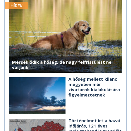
HÍREK
Mérséklődik a hőség, de nagy felfrissülést ne
várjunk
A hőség mellett kilenc
megyében már
zivatarok kialakulására
figyelmeztetnek
Történelmet írt a hazai
időjárás, 121 éves