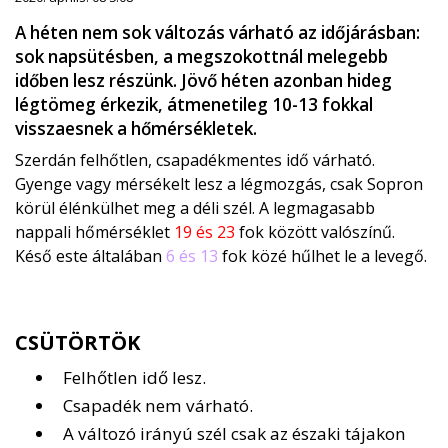
A héten nem sok változás várható az időjárásban:
sok napsütésben, a megszokottnál melegebb
időben lesz részünk. Jövő héten azonban hideg
légtömeg érkezik, átmenetileg 10-13 fokkal
visszaesnek a hőmérsékletek.
Szerdán felhőtlen, csapadékmentes idő várható.
Gyenge vagy mérsékelt lesz a légmozgás, csak Sopron
körül élénkülhet meg a déli szél. A legmagasabb
nappali hőmérséklet
19 és 23
fok között valószínű.
Késő este általában
6 és 13
fok közé hűlhet le a levegő.
CSÜTÖRTÖK
Felhőtlen idő lesz.
Csapadék nem várható.
A változó irányú szél csak az északi tájakon