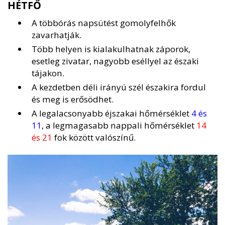
HÉTFŐ
A többórás napsütést gomolyfelhők
zavarhatják.
Több helyen is kialakulhatnak záporok,
esetleg zivatar, nagyobb eséllyel az északi
tájakon.
A kezdetben déli irányú szél északira fordul
és meg is erősödhet.
A legalacsonyabb éjszakai hőmérséklet
4 és
11
, a legmagasabb nappali hőmérséklet
14
és 21
fok között valószínű.