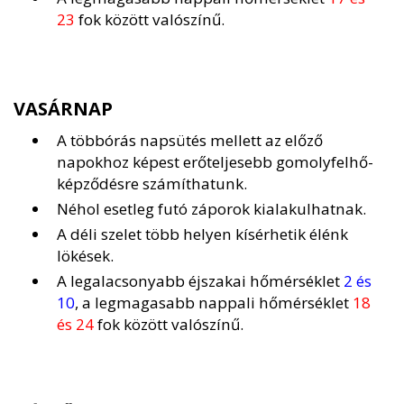
23
fok között valószínű.
VASÁRNAP
A többórás napsütés mellett az előző
napokhoz képest erőteljesebb gomolyfelhő-
képződésre számíthatunk.
Néhol esetleg futó záporok kialakulhatnak.
A déli szelet több helyen kísérhetik élénk
lökések.
A legalacsonyabb éjszakai hőmérséklet
2 és
10
, a legmagasabb nappali hőmérséklet
18
és 24
fok között valószínű.