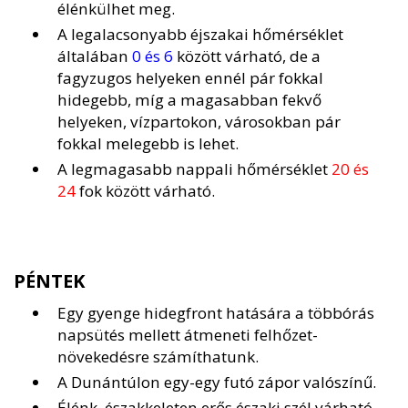
élénkülhet meg.
A legalacsonyabb éjszakai hőmérséklet
általában
0 és 6
között várható, de a
fagyzugos helyeken ennél pár fokkal
hidegebb, míg a magasabban fekvő
helyeken, vízpartokon, városokban pár
fokkal melegebb is lehet.
A legmagasabb nappali hőmérséklet
20 és
24
fok között várható.
PÉNTEK
Egy gyenge hidegfront hatására a többórás
napsütés mellett átmeneti felhőzet-
növekedésre számíthatunk.
A Dunántúlon egy-egy futó zápor valószínű.
Élénk, északkeleten erős északi szél várható.