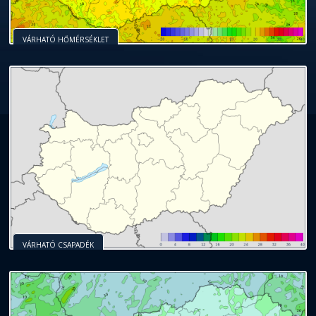
VÁRHATÓ HŐMÉRSÉKLET
VÁRHATÓ CSAPADÉK