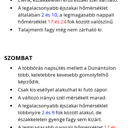
A legalacsonyabb éjszakai hőmérséklet
általában
2 és 10
, a legmagasabb nappali
hőmérséklet
17 és 24
fok között valószínű.
Talajmenti fagy még nem zárható ki.
SZOMBAT
A többórás napsütés mellett a Dunántúlon
több, keletebbre kevesebb gomolyfelhő
képződik.
Csak kis eséllyel alakulhat ki futó zápor.
A változó irányú szél mérsékelt marad.
A legalacsonyabb éjszakai hőmérséklet
többnyire
2 és 9
fok között alakul, de
északkeleten gyenge fagy sem kizárt.
A legmagasabb nappali hőmérséklet
17 és