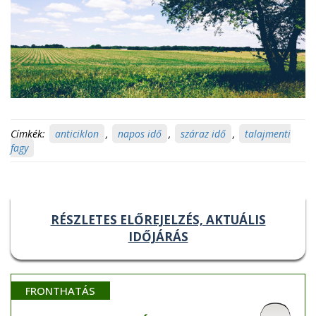
Címkék:
anticiklon
,
napos idő
,
száraz idő
,
talajmenti
fagy
RÉSZLETES ELŐREJELZÉS, AKTUÁLIS
IDŐJÁRÁS
FRONTHATÁS