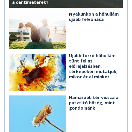
a centiméterek?
Nyakunkon a hőhullám
újabb felvonása
Újabb forró hőhullám
tűnt fel az
előrejelzésben,
térképeken mutatjuk,
mikor ér el minket
Hamarabb tér vissza a
pusztító hőség, mint
gondolnánk