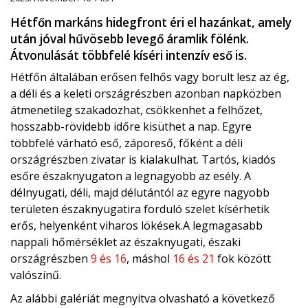
Hétfőn markáns hidegfront éri el hazánkat, amely
után jóval hűvösebb levegő áramlik fölénk.
Átvonulását többfelé kíséri intenzív eső is.
Hétfőn általában erősen felhős vagy borult lesz az ég,
a déli és a keleti országrészben azonban napközben
átmenetileg szakadozhat, csökkenhet a felhőzet,
hosszabb-rövidebb időre kisüthet a nap. Egyre
többfelé várható eső, záporeső, főként a déli
országrészben zivatar is kialakulhat. Tartós, kiadós
esőre északnyugaton a legnagyobb az esély. A
délnyugati, déli, majd délutántól az egyre nagyobb
területen északnyugatira forduló szelet kísérhetik
erős, helyenként viharos lökések.A legmagasabb
nappali hőmérséklet az északnyugati, északi
országrészben
9 és 16
, máshol
16 és 21
fok között
valószínű.
Az alábbi galériát megnyitva olvasható a következő