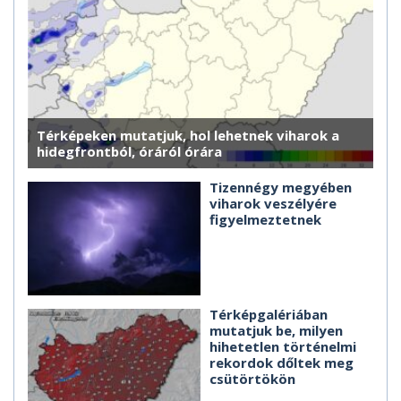
Térképeken mutatjuk, hol lehetnek viharok a
hidegfrontból, óráról órára
Tizennégy megyében
viharok veszélyére
figyelmeztetnek
Térképgalériában
mutatjuk be, milyen
hihetetlen történelmi
rekordok dőltek meg
csütörtökön