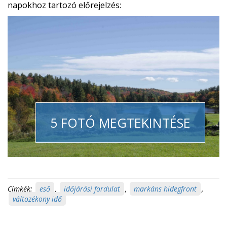
napokhoz tartozó előrejelzés:
5 FOTÓ MEGTEKINTÉSE
Címkék:
eső
,
időjárási fordulat
,
markáns hidegfront
,
változékony idő