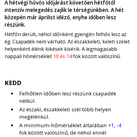
A hétvégi hűvös időjárást követően hétfőtől
intenzív melegedés zajlik le térségünkben. A hét
közepén már áprilist idéző, enyhe időben lesz
részünk.
Hétfőn derült, néhol időnként gyengén felhős lesz az
ég. Csapadék nem várható. Az északkeleti, keleti szelet
helyenként élénk lökések kísérik. A legmagasabb
nappali hőmérséklet
10 és 14
fok között valószínű.
KEDD
Felhőtlen időben lesz részünk csapadék
nélkül.
Az északi, északkeleti szél több helyen
megélénkül.
A minimum-hőmérséklet általában
+1, -4
fok között valószínű, de néhol ennél