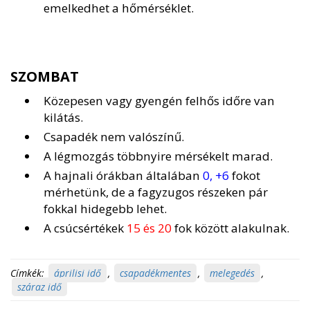
emelkedhet a hőmérséklet.
SZOMBAT
Közepesen vagy gyengén felhős időre van
kilátás.
Csapadék nem valószínű.
A légmozgás többnyire mérsékelt marad.
A hajnali órákban általában
0, +6
fokot
mérhetünk, de a fagyzugos részeken pár
fokkal hidegebb lehet.
A csúcsértékek
15 és 20
fok között alakulnak.
Címkék:
áprilisi idő
,
csapadékmentes
,
melegedés
,
száraz idő