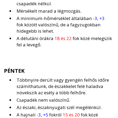
csapadék nélkül.
Mérsékelt marad a légmozgás.
A minimum-hőmérséklet általában
-3, +3
fok között valószínű, de a fagyzugokban
hidegebb is lehet.
A délutáni órákra
18 és 22
fok közé melegszik
fel a levegő.
PÉNTEK
Többnyire derült vagy gyengén felhős időre
számíthatunk, de északkelet felé haladva
növekszik az esély a több felhőre.
Csapadék nem valószínű.
Az északi, északnyugati szél megélénkül.
A hajnali
-3, +5
fokról
15 és 20
fok közé