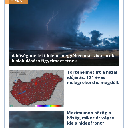
HÍREK
A hőség mellett kilenc megyében már zivatarok
kialakulására figyelmeztetnek
Történelmet írt a hazai
időjárás, 121 éves
melegrekord is megdőlt
Maximumon pörög a
hőség, mikor ér végre
ide a hidegfront?