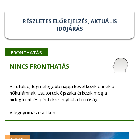
RÉSZLETES ELŐREJELZÉS, AKTUÁLIS
IDŐJÁRÁS
FRONTHATÁS
NINCS
FRONTHATÁS
Az utolsó, legmelegebb napja következik ennek a
hőhullámnak. Csütörtök éjszaka érkezik meg a
hidegfront és péntekre enyhül a forróság.
A légnyomás csökken.