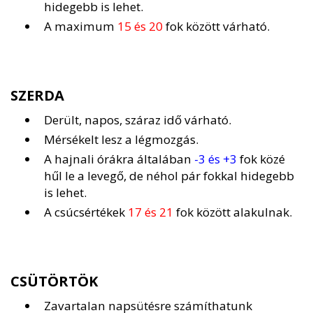
hidegebb is lehet.
A maximum
15 és 20
fok között várható.
SZERDA
Derült, napos, száraz idő várható.
Mérsékelt lesz a légmozgás.
A hajnali órákra általában
-3 és +3
fok közé
hűl le a levegő, de néhol pár fokkal hidegebb
is lehet.
A csúcsértékek
17 és 21
fok között alakulnak.
CSÜTÖRTÖK
Zavartalan napsütésre számíthatunk