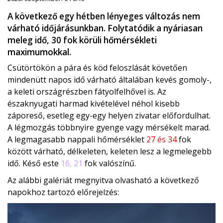
A következő egy hétben lényeges változás nem
várható időjárásunkban. Folytatódik a nyáriasan
meleg idő, 30 fok körüli hőmérsékleti
maximumokkal.
Csütörtökön a pára és köd feloszlását követően
mindenütt napos idő várható általában kevés gomoly-,
a keleti országrészben fátyolfelhővel is. Az
északnyugati harmad kivételével néhol kisebb
záporeső, esetleg egy-egy helyen zivatar előfordulhat.
A légmozgás többnyire gyenge vagy mérsékelt marad.
A legmagasabb nappali hőmérséklet
27 és 34
fok
között várható, délkeleten, keleten lesz a legmelegebb
idő. Késő este
16, 21
fok valószínű.
Az alábbi galériát megnyitva olvasható a következő
napokhoz tartozó előrejelzés: