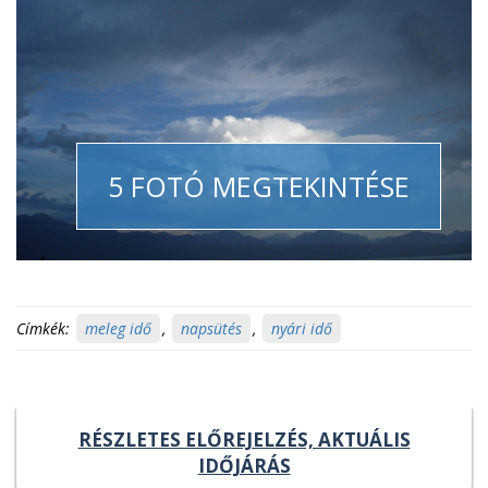
5 FOTÓ MEGTEKINTÉSE
Címkék:
meleg idő
,
napsütés
,
nyári idő
RÉSZLETES ELŐREJELZÉS, AKTUÁLIS
IDŐJÁRÁS