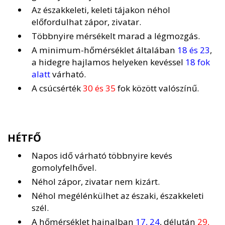
Az északkeleti, keleti tájakon néhol
előfordulhat zápor, zivatar.
Többnyire mérsékelt marad a légmozgás.
A minimum-hőmérséklet általában
18 és 23
,
a hidegre hajlamos helyeken kevéssel
18 fok
alatt
várható.
A csúcsérték
30 és 35
fok között valószínű.
HÉTFŐ
Napos idő várható többnyire kevés
gomolyfelhővel.
Néhol zápor, zivatar nem kizárt.
Néhol megélénkülhet az északi, északkeleti
szél.
A hőmérséklet hajnalban
17, 24
, délután
29,