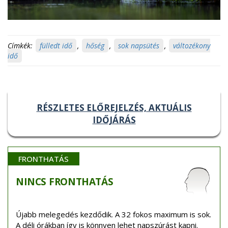
Címkék:
fülledt idő
,
hőség
,
sok napsütés
,
változékony
idő
RÉSZLETES ELŐREJELZÉS, AKTUÁLIS
IDŐJÁRÁS
FRONTHATÁS
NINCS
FRONTHATÁS
Újabb melegedés kezdődik. A 32 fokos maximum is sok.
A déli órákban így is könnyen lehet napszúrást kapni.