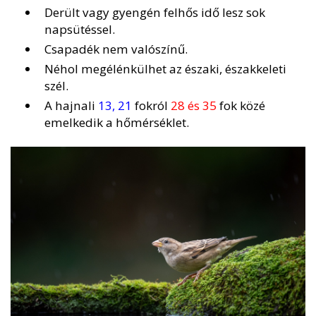
Derült vagy gyengén felhős idő lesz sok
napsütéssel.
Csapadék nem valószínű.
Néhol megélénkülhet az északi, északkeleti
szél.
A hajnali
13, 21
fokról
28 és 35
fok közé
emelkedik a hőmérséklet.