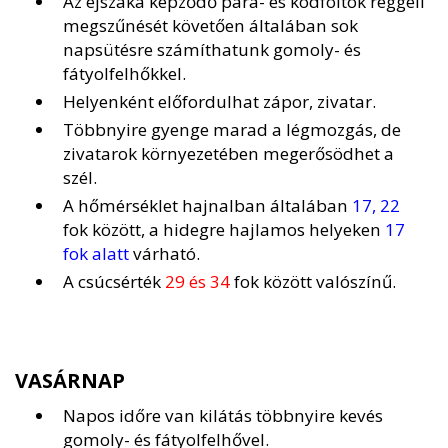
Az éjszaka képződő pára- és ködfoltok reggeli
megszűnését követően általában sok
napsütésre számíthatunk gomoly- és
fátyolfelhőkkel.
Helyenként előfordulhat zápor, zivatar.
Többnyire gyenge marad a légmozgás, de
zivatarok környezetében megerősödhet a
szél.
A hőmérséklet hajnalban általában
17, 22
fok között, a hidegre hajlamos helyeken
17
fok alatt
várható.
A csúcsérték
29 és 34
fok között valószínű.
VASÁRNAP
Napos időre van kilátás többnyire kevés
gomoly- és fátyolfelhővel.