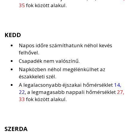
35
fok között alakul.
KEDD
Napos időre számíthatunk néhol kevés
felhővel.
Csapadék nem valószínű.
Napközben néhol megélénkülhet az
északkeleti szél.
A legalacsonyabb éjszakai hőmérséklet
14,
22
, a legmagasabb nappali hőmérséklet
27,
33
fok között alakul.
SZERDA