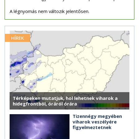
A légnyomás nem változik jelentősen.
HÍREK
Térképeken mutatjuk, hol lehetnek viharok a
hidegfrontból, óráról órára
Tizennégy megyében
viharok veszélyére
figyelmeztetnek