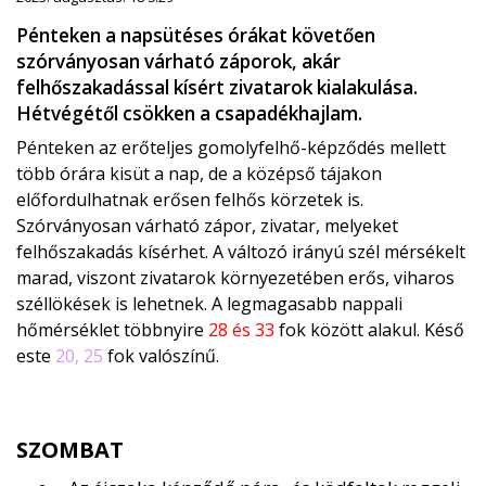
Pénteken a napsütéses órákat követően
szórványosan várható záporok, akár
felhőszakadással kísért zivatarok kialakulása.
Hétvégétől csökken a csapadékhajlam.
Pénteken az erőteljes gomolyfelhő-képződés mellett
több órára kisüt a nap, de a középső tájakon
előfordulhatnak erősen felhős körzetek is.
Szórványosan várható zápor, zivatar, melyeket
felhőszakadás kísérhet. A változó irányú szél mérsékelt
marad, viszont zivatarok környezetében erős, viharos
széllökések is lehetnek. A legmagasabb nappali
hőmérséklet többnyire
28 és 33
fok között alakul. Késő
este
20, 25
fok valószínű.
SZOMBAT