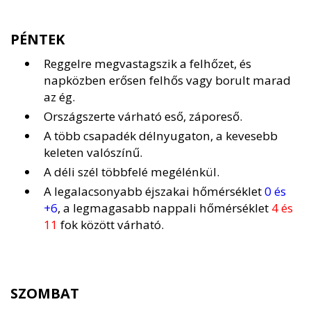
PÉNTEK
Reggelre megvastagszik a felhőzet, és
napközben erősen felhős vagy borult marad
az ég.
Országszerte várható eső, záporeső.
A több csapadék délnyugaton, a kevesebb
keleten valószínű.
A déli szél többfelé megélénkül.
A legalacsonyabb éjszakai hőmérséklet
0 és
+6
, a legmagasabb nappali hőmérséklet
4 és
11
fok között várható.
SZOMBAT