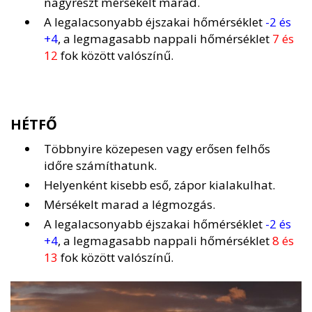
nagyrészt mérsékelt marad.
A legalacsonyabb éjszakai hőmérséklet
-2 és
+4
, a legmagasabb nappali hőmérséklet
7 és
12
fok között valószínű.
HÉTFŐ
Többnyire közepesen vagy erősen felhős
időre számíthatunk.
Helyenként kisebb eső, zápor kialakulhat.
Mérsékelt marad a légmozgás.
A legalacsonyabb éjszakai hőmérséklet
-2 és
+4
, a legmagasabb nappali hőmérséklet
8 és
13
fok között valószínű.