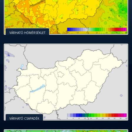
VÁRHATÓ HŐMÉRSÉKLET
VÁRHATÓ CSAPADÉK