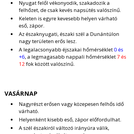
Nyugat felől vékonyodik, szakadozik a
felhőzet, de csak kevés napsütés valószínű.
Keleten is egyre kevesebb helyen várható
eső, zápor.
Az északnyugati, északi szél a Dunántúlon
nagy területen erős lesz.
A legalacsonyabb éjszakai hőmérséklet
0 és
+6
, a legmagasabb nappali hőmérséklet
7 és
12
fok között valószínű.
VASÁRNAP
Nagyrészt erősen vagy közepesen felhős idő
várható.
Helyenként kisebb eső, zápor előfordulhat.
A szél északiról változó irányúra válik,