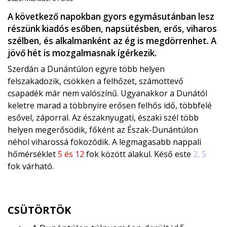
A következő napokban gyors egymásutánban lesz
részünk kiadós esőben, napsütésben, erős, viharos
szélben, és alkalmanként az ég is megdörrenhet. A
jövő hét is mozgalmasnak ígérkezik.
Szerdán a Dunántúlon egyre több helyen
felszakadozik, csökken a felhőzet, számottevő
csapadék már nem valószínű. Ugyanakkor a Dunától
keletre marad a többnyire erősen felhős idő, többfelé
esővel, záporral. Az északnyugati, északi szél több
helyen megerősödik, főként az Észak-Dunántúlon
néhol viharossá fokozódik. A legmagasabb nappali
hőmérséklet
5 és 12
fok között alakul. Késő este
2, 5
fok várható.
CSÜTÖRTÖK