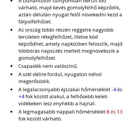
A Dunántúlon túlnyomóan derült idő
várható, majd kevés gomolyfelhő képződik,
aztán délután nyugat felől növekedni kezd a
fátyolfelhőzet.
Az ország többi részén reggelre nagyobb
területen rétegfelhőzet, illetve köd
képződhet, amely napközben feloszlik, majd
többórás napsütés mellett megnövekszik a
gomolyfelhőzet.
Csapadék nem valószínű.
A szél délire fordul, nyugaton néhol
megerősödik.
A legalacsonyabb éjszakai hőmérséklet
-4 és
+4
fok között alakul, a felhősebb keleti
vidékeken lesz enyhébb a hajnal.
A legmagasabb nappali hőmérséklet
8 és 13
fok között várható.