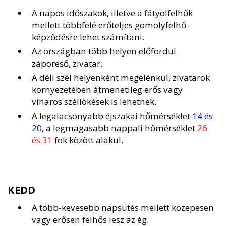
A napos időszakok, illetve a fátyolfelhők
mellett többfelé erőteljes gomolyfelhő-
képződésre lehet számítani.
Az országban több helyen előfordul
záporeső, zivatar.
A déli szél helyenként megélénkül, zivatarok
környezetében átmenetileg erős vagy
viharos széllökések is lehetnek.
A legalacsonyabb éjszakai hőmérséklet
14 és
20
, a legmagasabb nappali hőmérséklet
26
és 31
fok között alakul.
KEDD
A több-kevesebb napsütés mellett közepesen
vagy erősen felhős lesz az ég.