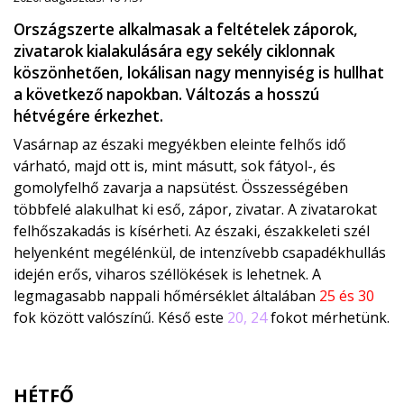
Országszerte alkalmasak a feltételek záporok,
zivatarok kialakulására egy sekély ciklonnak
köszönhetően, lokálisan nagy mennyiség is hullhat
a következő napokban. Változás a hosszú
hétvégére érkezhet.
Vasárnap az északi megyékben eleinte felhős idő
várható, majd ott is, mint másutt, sok fátyol-, és
gomolyfelhő zavarja a napsütést. Összességében
többfelé alakulhat ki eső, zápor, zivatar. A zivatarokat
felhőszakadás is kísérheti. Az északi, északkeleti szél
helyenként megélénkül, de intenzívebb csapadékhullás
idején erős, viharos széllökések is lehetnek. A
legmagasabb nappali hőmérséklet általában
25 és 30
fok között valószínű. Késő este
20, 24
fokot mérhetünk.
HÉTFŐ