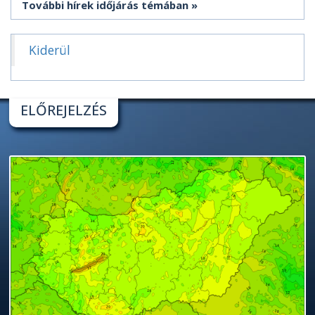
További hírek időjárás témában
Kiderül
ELŐREJELZÉS