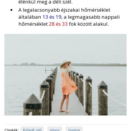
élénkül meg a déli szél.
A legalacsonyabb éjszakai hőmérséklet
általában
13 és 19
, a legmagasabb nappali
hőmérséklet
28 és 33
fok között alakul.
Címkék:
fülledt idő
,
zápor
,
zivatar