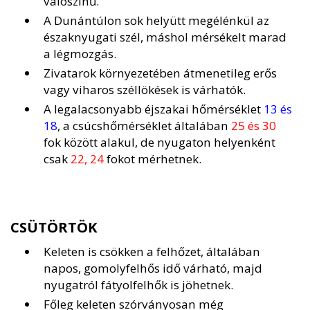
valószínű.
A Dunántúlon sok helyütt megélénkül az
északnyugati szél, máshol mérsékelt marad
a légmozgás.
Zivatarok környezetében átmenetileg erős
vagy viharos széllökések is várhatók.
A legalacsonyabb éjszakai hőmérséklet
13 és
18
, a csúcshőmérséklet általában
25 és 30
fok között alakul, de nyugaton helyenként
csak
22, 24
fokot mérhetnek.
CSÜTÖRTÖK
Keleten is csökken a felhőzet, általában
napos, gomolyfelhős idő várható, majd
nyugatról fátyolfelhők is jöhetnek.
Főleg keleten szórványosan még