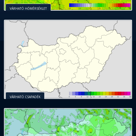
VÁRHATÓ HŐMÉRSÉKLET
VÁRHATÓ CSAPADÉK