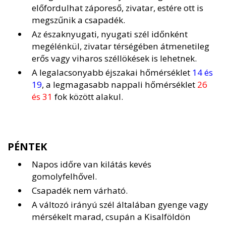
előfordulhat záporeső, zivatar, estére ott is
megszűnik a csapadék.
Az északnyugati, nyugati szél időnként
megélénkül, zivatar térségében átmenetileg
erős vagy viharos széllökések is lehetnek.
A legalacsonyabb éjszakai hőmérséklet
14 és
19
, a legmagasabb nappali hőmérséklet
26
és 31
fok között alakul.
PÉNTEK
Napos időre van kilátás kevés
gomolyfelhővel.
Csapadék nem várható.
A változó irányú szél általában gyenge vagy
mérsékelt marad, csupán a Kisalföldön