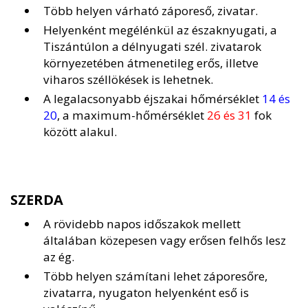
Több helyen várható záporeső, zivatar.
Helyenként megélénkül az északnyugati, a
Tiszántúlon a délnyugati szél. zivatarok
környezetében átmenetileg erős, illetve
viharos széllökések is lehetnek.
A legalacsonyabb éjszakai hőmérséklet
14 és
20
, a maximum-hőmérséklet
26 és 31
fok
között alakul.
SZERDA
A rövidebb napos időszakok mellett
általában közepesen vagy erősen felhős lesz
az ég.
Több helyen számítani lehet záporesőre,
zivatarra, nyugaton helyenként eső is