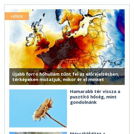
HÍREK
Újabb forró hőhullám tűnt fel az előrejelzésben,
térképeken mutatjuk, mikor ér el minket
Hamarabb tér vissza a
pusztító hőség, mint
gondolnánk
Mérséklődött a