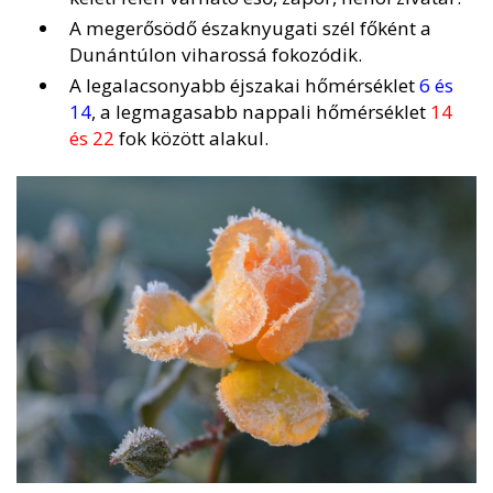
A megerősödő északnyugati szél főként a
Dunántúlon viharossá fokozódik.
A legalacsonyabb éjszakai hőmérséklet
6 és
14
, a legmagasabb nappali hőmérséklet
14
és 22
fok között alakul.