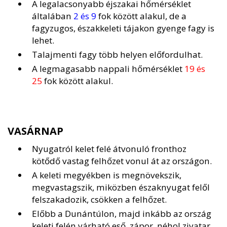
A legalacsonyabb éjszakai hőmérséklet
általában
2 és 9
fok között alakul, de a
fagyzugos, északkeleti tájakon gyenge fagy is
lehet.
Talajmenti fagy több helyen előfordulhat.
A legmagasabb nappali hőmérséklet
19 és
25
fok között alakul.
VASÁRNAP
Nyugatról kelet felé átvonuló fronthoz
kötődő vastag felhőzet vonul át az országon.
A keleti megyékben is megnövekszik,
megvastagszik, miközben északnyugat felől
felszakadozik, csökken a felhőzet.
Előbb a Dunántúlon, majd inkább az ország
keleti felén várható eső, zápor, néhol zivatar.