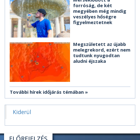
forróság, de két
megyében még mindig
veszélyes hőségre
figyelmeztetnek
Megszületett az újabb
melegrekord, ezért nem
tudtunk nyugodtan
aludni éjszaka
További hírek időjárás témában
Kiderül
ELŐREJELZÉS