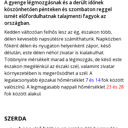
A gyenge légmozgásnak és a derült időnek
köszönhetően pénteken és szombaton reggel
ismét előfordulhatnak talajmenti fagyok az
országban.
Kedden változóan felhős lesz az ég, északon több,
délen kevesebb napsütésre számíthatunk. Napközben
főként délen és nyugaton helyenként zápor, késő
délután, este délen néhol zivatar is kialakulhat.
Többnyire mérsékelt marad a légmozgás, de késő este
északon megélénkül az északi szél, valamint zivatar
környezetében is megerősödhet a szél. A
legalacsonyabb éjszakai hőmérséklet
7 és 14
fok között
valószínű. A legmagasabb nappali hőmérséklet
23 és 28
fok között alakul.
SZERDA