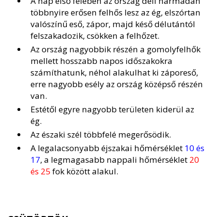
A nap első felében az ország déli harmadán
többnyire erősen felhős lesz az ég, elszórtan
valószínű eső, zápor, majd késő délutántól
felszakadozik, csökken a felhőzet.
Az ország nagyobbik részén a gomolyfelhők
mellett hosszabb napos időszakokra
számíthatunk, néhol alakulhat ki záporeső,
erre nagyobb esély az ország középső részén
van.
Estétől egyre nagyobb területen kiderül az
ég.
Az északi szél többfelé megerősödik.
A legalacsonyabb éjszakai hőmérséklet
10 és
17
, a legmagasabb nappali hőmérséklet
20
és 25
fok között alakul.