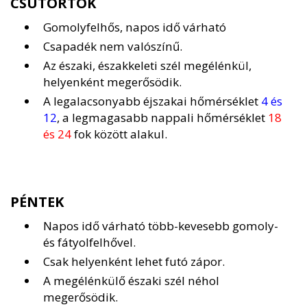
CSÜTÖRTÖK
Gomolyfelhős, napos idő várható
Csapadék nem valószínű.
Az északi, északkeleti szél megélénkül,
helyenként megerősödik.
A legalacsonyabb éjszakai hőmérséklet
4 és
12
, a legmagasabb nappali hőmérséklet
18
és 24
fok között alakul.
PÉNTEK
Napos idő várható több-kevesebb gomoly-
és fátyolfelhővel.
Csak helyenként lehet futó zápor.
A megélénkülő északi szél néhol
megerősödik.