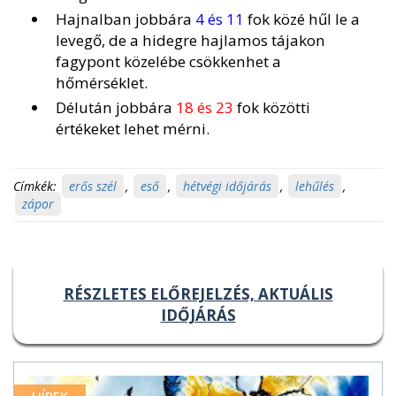
Hajnalban jobbára
4 és 11
fok közé hűl le a
levegő, de a hidegre hajlamos tájakon
fagypont közelébe csökkenhet a
hőmérséklet.
Délután jobbára
18 és 23
fok közötti
értékeket lehet mérni.
Címkék:
erős szél
,
eső
,
hétvégi időjárás
,
lehűlés
,
zápor
RÉSZLETES ELŐREJELZÉS, AKTUÁLIS
IDŐJÁRÁS