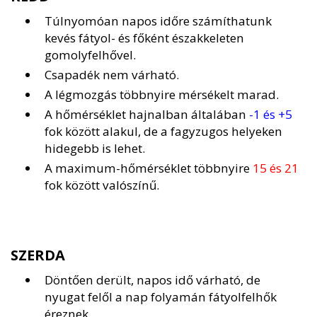
Túlnyomóan napos időre számíthatunk
kevés fátyol- és főként északkeleten
gomolyfelhővel.
Csapadék nem várható.
A légmozgás többnyire mérsékelt marad.
A hőmérséklet hajnalban általában
-1 és +5
fok között alakul, de a fagyzugos helyeken
hidegebb is lehet.
A maximum-hőmérséklet többnyire
15 és 21
fok között valószínű.
SZERDA
Döntően derült, napos idő várható, de
nyugat felől a nap folyamán fátyolfelhők
éreznek.