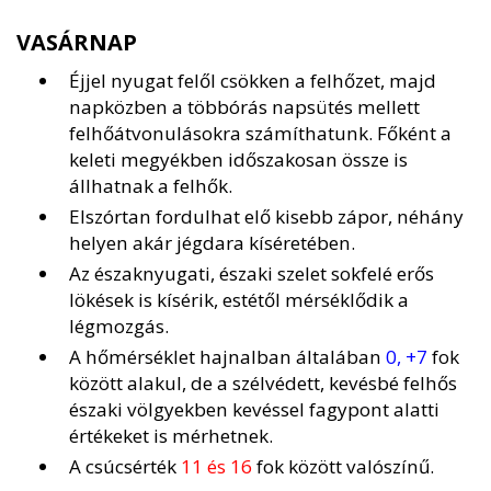
VASÁRNAP
Éjjel nyugat felől csökken a felhőzet, majd
napközben a többórás napsütés mellett
felhőátvonulásokra számíthatunk. Főként a
keleti megyékben időszakosan össze is
állhatnak a felhők.
Elszórtan fordulhat elő kisebb zápor, néhány
helyen akár jégdara kíséretében.
Az északnyugati, északi szelet sokfelé erős
lökések is kísérik, estétől mérséklődik a
légmozgás.
A hőmérséklet hajnalban általában
0, +7
fok
között alakul, de a szélvédett, kevésbé felhős
északi völgyekben kevéssel fagypont alatti
értékeket is mérhetnek.
A csúcsérték
11 és 16
fok között valószínű.