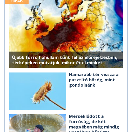
HÍREK
Újabb forró hőhullám tűnt fel az előrejelzésben,
térképeken mutatjuk, mikor ér el minket
Hamarabb tér vissza a
pusztító hőség, mint
gondolnánk
Mérséklődött a
forróság, de két
megyében még mindig
veszélyes hőségre