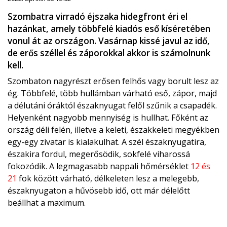
Szombatra virradó éjszaka hidegfront éri el
hazánkat, amely többfelé kiadós eső kíséretében
vonul át az országon. Vasárnap kissé javul az idő,
de erős széllel és záporokkal akkor is számolnunk
kell.
Szombaton nagyrészt erősen felhős vagy borult lesz az
ég. Többfelé, több hullámban várható eső, zápor, majd
a délutáni óráktól északnyugat felől szűnik a csapadék.
Helyenként nagyobb mennyiség is hullhat. Főként az
ország déli felén, illetve a keleti, északkeleti megyékben
egy-egy zivatar is kialakulhat. A szél északnyugatira,
északira fordul, megerősödik, sokfelé viharossá
fokozódik. A legmagasabb nappali hőmérséklet
12 és
21
fok között várható, délkeleten lesz a melegebb,
északnyugaton a hűvösebb idő, ott már délelőtt
beállhat a maximum.