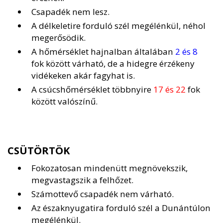
Csapadék nem lesz.
A délkeletire forduló szél megélénkül, néhol
megerősödik.
A hőmérséklet hajnalban általában
2 és 8
fok között várható, de a hidegre érzékeny
vidékeken akár fagyhat is.
A csúcshőmérséklet többnyire
17 és 22
fok
között valószínű.
CSÜTÖRTÖK
Fokozatosan mindenütt megnövekszik,
megvastagszik a felhőzet.
Számottevő csapadék nem várható.
Az északnyugatira forduló szél a Dunántúlon
megélénkül.