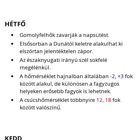
HÉTFŐ
Gomolyfelhők zavarják a napsütést.
Elsősorban a Dunától keletre alakulhat ki
elszórtan jelentéktelen zápor.
Az északnyugati irányú szél sokfelé
megélénkül.
A hőmérséklet hajnalban általában
-2, +3
fok
között alakul, de különösen a fagyzugos
helyeken erősebb fagyok is lehetnek.
A csúcshőmérséklet többnyire
12, 18
fok
között valószínű.
KEDD