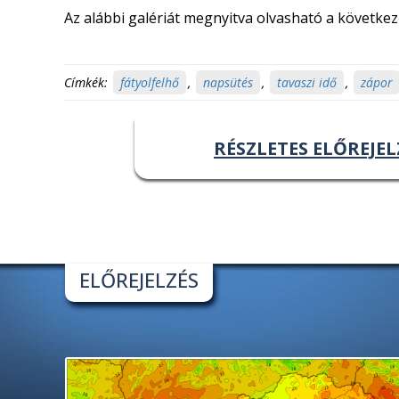
Az alábbi galériát megnyitva olvasható a következ
Címkék:
fátyolfelhő
,
napsütés
,
tavaszi idő
,
zápor
RÉSZLETES ELŐREJEL
ELŐREJELZÉS