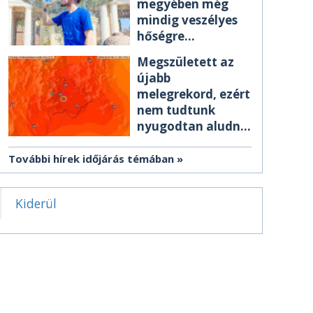
megyében még
mindig veszélyes
hőségre
figyelmeztetnek
Megszületett az
újabb
melegrekord, ezért
nem tudtunk
nyugodtan aludni
éjszaka
További hírek időjárás témában
Kiderül