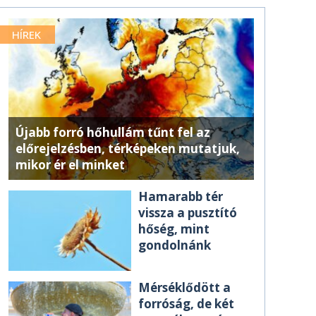
HÍREK
Újabb forró hőhullám tűnt fel az
előrejelzésben, térképeken mutatjuk,
mikor ér el minket
Hamarabb tér
vissza a pusztító
hőség, mint
gondolnánk
Mérséklődött a
forróság, de két