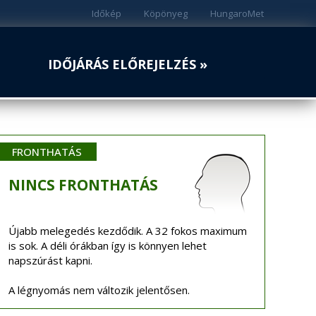
Időkép
Köpönyeg
HungaroMet
IDŐJÁRÁS ELŐREJELZÉS »
FRONTHATÁS
NINCS
FRONTHATÁS
Újabb melegedés kezdődik. A 32 fokos maximum
is sok. A déli órákban így is könnyen lehet
napszúrást kapni.
A légnyomás nem változik jelentősen.