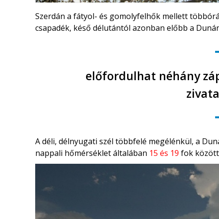
Szerdán a fátyol- és gomolyfelhők mellett többór
csapadék, késő délutántól azonban előbb a Duná
előfordulhat néhány záp
zivata
A déli, délnyugati szél többfelé megélénkül, a D
nappali hőmérséklet általában
15 és 19
fok között