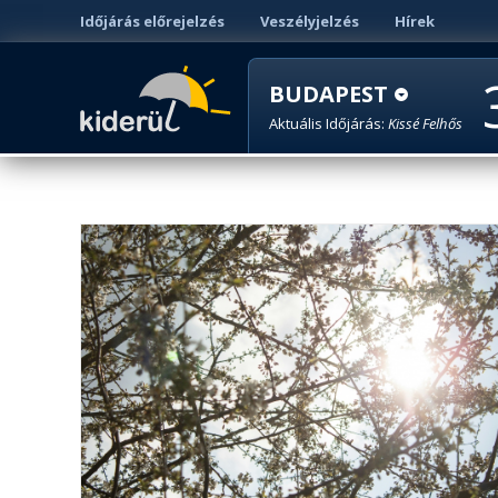
Időjárás előrejelzés
Veszélyjelzés
Hírek
BUDAPEST
Aktuális Időjárás:
Kissé Felhős