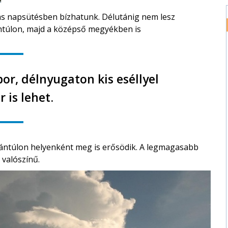
ás napsütésben bízhatunk. Délutánig nem lesz
ntúlon, majd a középső megyékben is
or, délnyugaton kis eséllyel
r is lehet.
unántúlon helyenként meg is erősödik. A legmagasabb
 valószínű.