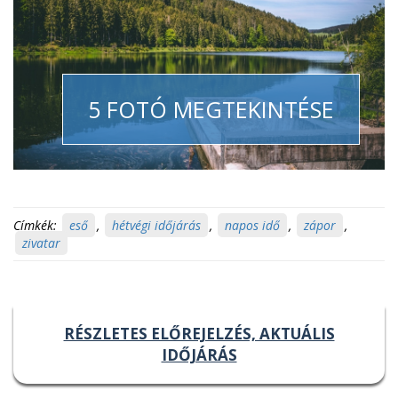
5 FOTÓ MEGTEKINTÉSE
Címkék:
eső
,
hétvégi időjárás
,
napos idő
,
zápor
,
zivatar
RÉSZLETES ELŐREJELZÉS, AKTUÁLIS
IDŐJÁRÁS