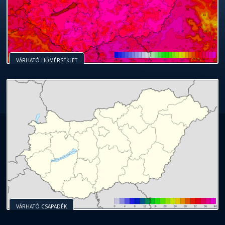
VÁRHATÓ HŐMÉRSÉKLET
VÁRHATÓ CSAPADÉK