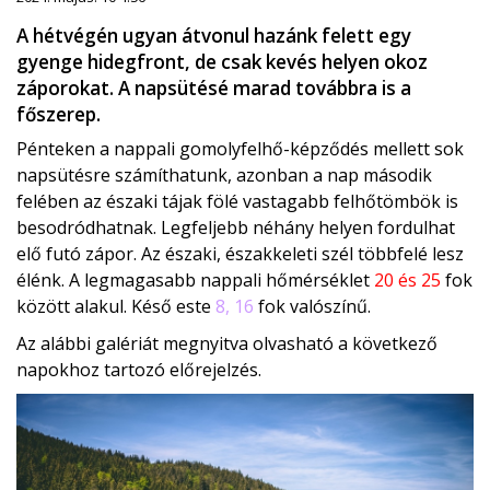
A hétvégén ugyan átvonul hazánk felett egy
gyenge hidegfront, de csak kevés helyen okoz
záporokat. A napsütésé marad továbbra is a
főszerep.
Pénteken a nappali gomolyfelhő-képződés mellett sok
napsütésre számíthatunk, azonban a nap második
felében az északi tájak fölé vastagabb felhőtömbök is
besodródhatnak. Legfeljebb néhány helyen fordulhat
elő futó zápor. Az északi, északkeleti szél többfelé lesz
élénk. A legmagasabb nappali hőmérséklet
20 és 25
fok
között alakul. Késő este
8, 16
fok valószínű.
Az alábbi galériát megnyitva olvasható a következő
napokhoz tartozó előrejelzés.