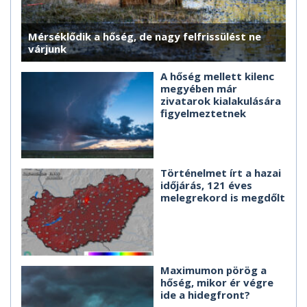
Mérséklődik a hőség, de nagy felfrissülést ne
várjunk
A hőség mellett kilenc
megyében már
zivatarok kialakulására
figyelmeztetnek
Történelmet írt a hazai
időjárás, 121 éves
melegrekord is megdőlt
Maximumon pörög a
hőség, mikor ér végre
ide a hidegfront?