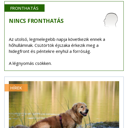
FRONTHATÁS
NINCS
FRONTHATÁS
Az utolsó, legmelegebb napja következik ennek a
hőhullámnak. Csütörtök éjszaka érkezik meg a
hidegfront és péntekre enyhül a forróság.
A légnyomás csökken.
HÍREK