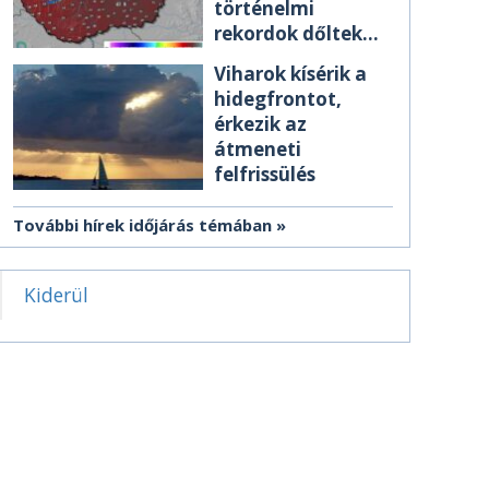
történelmi
rekordok dőltek
meg csütörtökön
Viharok kísérik a
hidegfrontot,
érkezik az
átmeneti
felfrissülés
További hírek időjárás témában
Kiderül