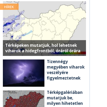
HÍREK
Térképeken mutatjuk, hol lehetnek
viharok a hidegfrontból, óráról órára
Tizennégy
megyében viharok
veszélyére
figyelmeztetnek
Térképgalériában
mutatjuk be,
milyen hihetetlen