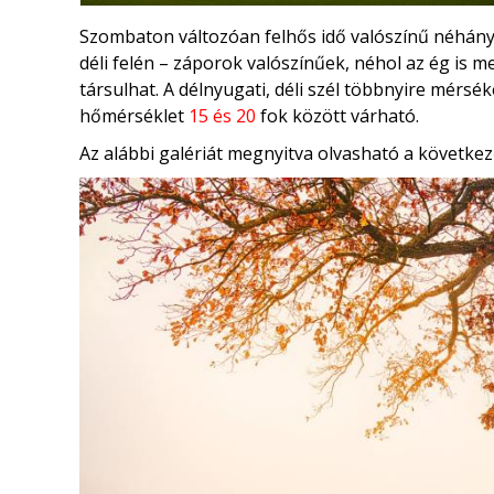
Szombaton változóan felhős idő valószínű néhány
déli felén – záporok valószínűek, néhol az ég is 
társulhat. A délnyugati, déli szél többnyire mérsé
hőmérséklet
15 és 20
fok között várható.
Az alábbi galériát megnyitva olvasható a következ