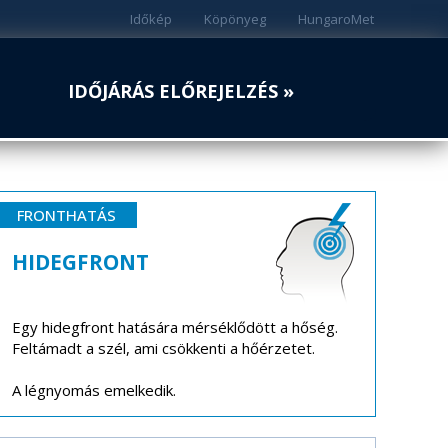
Időkép
Köpönyeg
HungaroMet
IDŐJÁRÁS ELŐREJELZÉS »
FRONTHATÁS
HIDEGFRONT
Egy hidegfront hatására mérséklődött a hőség.
Feltámadt a szél, ami csökkenti a hőérzetet.
A légnyomás emelkedik.