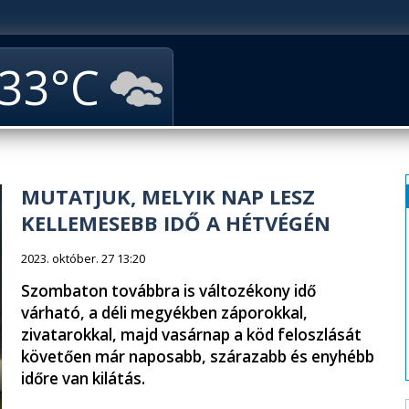
33
MUTATJUK, MELYIK NAP LESZ
KELLEMESEBB IDŐ A HÉTVÉGÉN
2023. október. 27 13:20
Szombaton továbbra is változékony idő
várható, a déli megyékben záporokkal,
zivatarokkal, majd vasárnap a köd feloszlását
követően már naposabb, szárazabb és enyhébb
időre van kilátás.