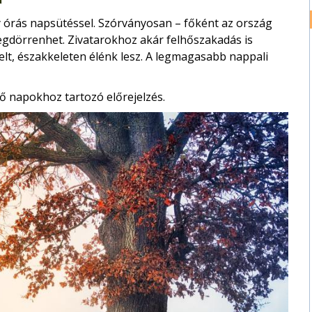
 órás napsütéssel. Szórványosan – főként az ország
megdörrenhet. Zivatarokhoz akár felhőszakadás is
kelt, északkeleten élénk lesz. A legmagasabb nappali
ő napokhoz tartozó előrejelzés.