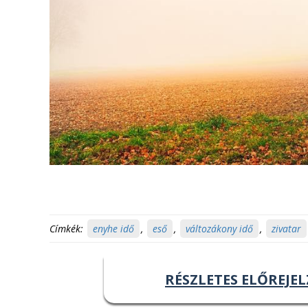
Címkék:
enyhe idő
,
eső
,
változákony idő
,
zivatar
RÉSZLETES ELŐREJEL