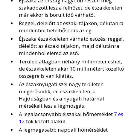
Éjszaka az ország nagyobb részén még
szakadozott lesz a felhőzet, de északkeleten
már ekkor is borult idő várható.
Reggel, délelőtt az északi tájakon, délutánra
mindenhol befelhősödik az ég.
Éjszaka északkeleten várható esőzés, reggel,
délelőtt az északi tájakon, majd délutánra
mindenhol elered az eső.
Területi átlagban néhány milliméter eshet,
de északkeleten akár 10 millimétert közelítő
összegre is van kilátás.
Az északnyugati szél nagy területen
megerősödik, de északkeleten, a
Hajdúságban és a nyugati határnál
mérsékelt lesz a légmozgás.
A legalacsonyabb éjszakai hőmérséklet
7 és
12
fok között alakul.
A legmagasabb nappali hőmérséklet