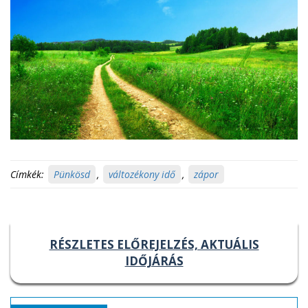
Címkék:
Pünkösd
,
változékony idő
,
zápor
RÉSZLETES ELŐREJELZÉS, AKTUÁLIS
IDŐJÁRÁS