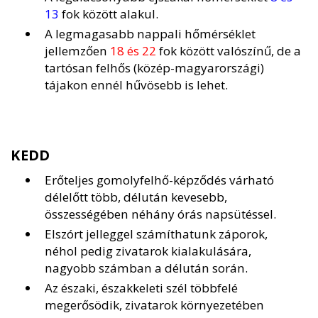
13
fok között alakul.
A legmagasabb nappali hőmérséklet
jellemzően
18 és 22
fok között valószínű, de a
tartósan felhős (közép-magyarországi)
tájakon ennél hűvösebb is lehet.
KEDD
Erőteljes gomolyfelhő-képződés várható
délelőtt több, délután kevesebb,
összességében néhány órás napsütéssel.
Elszórt jelleggel számíthatunk záporok,
néhol pedig zivatarok kialakulására,
nagyobb számban a délután során.
Az északi, északkeleti szél többfelé
megerősödik, zivatarok környezetében