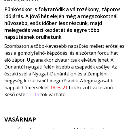
Pünkösdkor is folytatódik a változékony, záporos
időjárás. A jövő hét elején még a megszokottnál
hűvösebb, esős időben lesz részünk, majd
melegedés veszi kezdetét és egyre több
napsütésnek örülhetünk.
Szombaton a több-kevesebb napsütés mellett erőteljes
lesz a gomolyfelhő-képződés, és elszórtan fordulhat
elő zápor. Ugyanakkor zivatar csak elvétve lehet. A
Dunántúl nyugati felén kisebb a csapadék esélye. Az
északi szél a Nyugat-Dunántúlon és a Zempléni-
hegység körül ismét megerősödik. A legmagasabb
nappali hőmérséklet
18 és 21
fok között valószínű.
Késő este
12, 15
fok várható.
VASÁRNAP