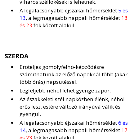
viharos széllökések is lehetnek.
A legalacsonyabb éjszakai hőmérséklet
5 és
13
, a legmagasabb nappali hőmérséklet
18
és 23
fok között alakul.
SZERDA
Erőteljes gomolyfelhő-képződésre
számíthatunk az előző napoknál több (akár
több órás) napsütéssel.
Legfeljebb néhol lehet gyenge zápor.
Az északkeleti szél napközben élénk, néhol
erős lesz, estére változó irányúvá válik és
gyengül.
A legalacsonyabb éjszakai hőmérséklet
6 és
14
, a legmagasabb nappali hőmérséklet
17
és 23
fok között alakul.