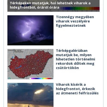
Térképeken mutatjuk, hol lehetnek viharok a
hidegfrontból, óráról órára
Tizennégy megyében
viharok veszélyére
figyelmeztetnek
Térképgalériában
mutatjuk be, milyen
hihetetlen történelmi
rekordok dőltek meg
csütörtökön
Viharok kísérik a
hidegfrontot, érkezik
az átmeneti felfrissülés