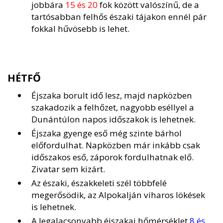
jobbára
15 és 20
fok között valószínű, de a
tartósabban felhős északi tájakon ennél pár
fokkal hűvösebb is lehet.
HÉTFŐ
Éjszaka borult idő lesz, majd napközben
szakadozik a felhőzet, nagyobb eséllyel a
Dunántúlon napos időszakok is lehetnek.
Éjszaka gyenge eső még szinte bárhol
előfordulhat. Napközben már inkább csak
időszakos eső, záporok fordulhatnak elő.
Zivatar sem kizárt.
Az északi, északkeleti szél többfelé
megerősödik, az Alpokalján viharos lökések
is lehetnek.
A legalacsonyabb éjszakai hőmérséklet
8 és