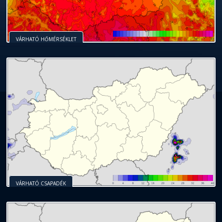
VÁRHATÓ HŐMÉRSÉKLET
VÁRHATÓ CSAPADÉK