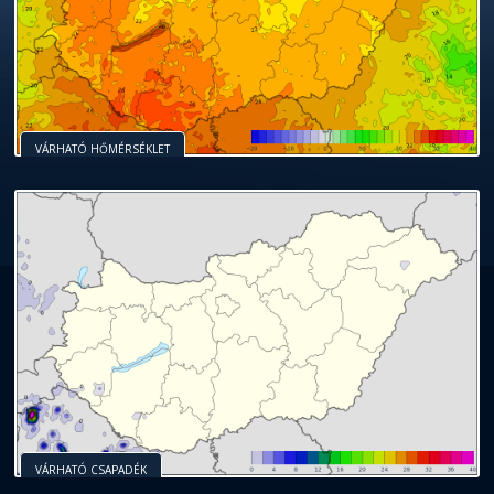
VÁRHATÓ HŐMÉRSÉKLET
VÁRHATÓ CSAPADÉK