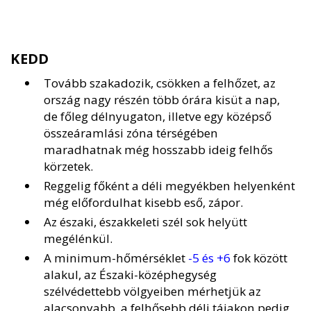
KEDD
Tovább szakadozik, csökken a felhőzet, az
ország nagy részén több órára kisüt a nap,
de főleg délnyugaton, illetve egy középső
összeáramlási zóna térségében
maradhatnak még hosszabb ideig felhős
körzetek.
Reggelig főként a déli megyékben helyenként
még előfordulhat kisebb eső, zápor.
Az északi, északkeleti szél sok helyütt
megélénkül.
A minimum-hőmérséklet
-5 és +6
fok között
alakul, az Északi-középhegység
szélvédettebb völgyeiben mérhetjük az
alacsonyabb, a felhősebb déli tájakon pedig