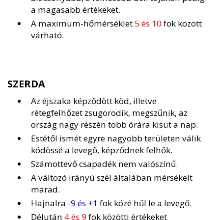
a magasabb értékeket.
A maximum-hőmérséklet
5 és 10
fok között
várható.
SZERDA
Az éjszaka képződött köd, illetve
rétegfelhőzet zsugorodik, megszűnik, az
ország nagy részén több órára kisüt a nap.
Estétől ismét egyre nagyobb területen válik
ködössé a levegő, képződnek felhők.
Számottevő csapadék nem valószínű.
A változó irányú szél általában mérsékelt
marad.
Hajnalra
-9 és +1
fok közé hűl le a levegő.
Délután
4 és 9
fok közötti értékeket