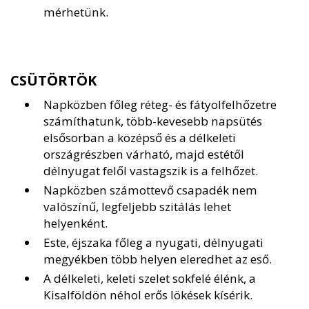
mérhetünk.
CSÜTÖRTÖK
Napközben főleg réteg- és fátyolfelhőzetre
számíthatunk, több-kevesebb napsütés
elsősorban a középső és a délkeleti
országrészben várható, majd estétől
délnyugat felől vastagszik is a felhőzet.
Napközben számottevő csapadék nem
valószínű, legfeljebb szitálás lehet
helyenként.
Este, éjszaka főleg a nyugati, délnyugati
megyékben több helyen eleredhet az eső.
A délkeleti, keleti szelet sokfelé élénk, a
Kisalföldön néhol erős lökések kísérik.