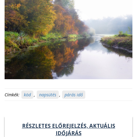
Címkék:
köd
,
napsütés
,
párás idő
RÉSZLETES ELŐREJELZÉS, AKTUÁLIS
IDŐJÁRÁS