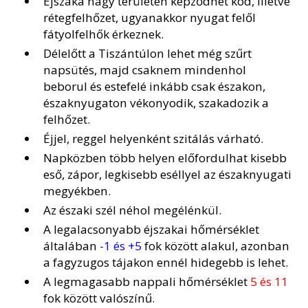
Éjszaka nagy területen képződhet köd, illetve
rétegfelhőzet, ugyanakkor nyugat felől
fátyolfelhők érkeznek.
Délelőtt a Tiszántúlon lehet még szűrt
napsütés, majd csaknem mindenhol
beborul és estefelé inkább csak északon,
északnyugaton vékonyodik, szakadozik a
felhőzet.
Éjjel, reggel helyenként szitálás várható.
Napközben több helyen előfordulhat kisebb
eső, zápor, legkisebb eséllyel az északnyugati
megyékben.
Az északi szél néhol megélénkül.
A legalacsonyabb éjszakai hőmérséklet
általában
-1 és +5
fok között alakul, azonban
a fagyzugos tájakon ennél hidegebb is lehet.
A legmagasabb nappali hőmérséklet
5 és 11
fok között valószínű.