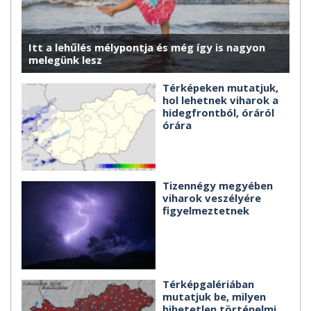
Itt a lehűlés mélypontja és még így is nagyon
melegünk lesz
Térképeken mutatjuk,
hol lehetnek viharok a
hidegfrontból, óráról
órára
Tizennégy megyében
viharok veszélyére
figyelmeztetnek
Térképgalériában
mutatjuk be, milyen
hihetetlen történelmi