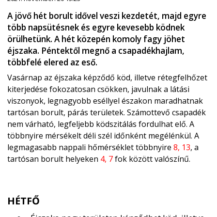
A jövő hét borult idővel veszi kezdetét, majd egyre
több napsütésnek és egyre kevesebb ködnek
örülhetünk. A hét közepén komoly fagy jöhet
éjszaka. Péntektől megnő a csapadékhajlam,
többfelé elered az eső.
Vasárnap az éjszaka képződő köd, illetve rétegfelhőzet
kiterjedése fokozatosan csökken, javulnak a látási
viszonyok, legnagyobb eséllyel északon maradhatnak
tartósan borult, párás területek. Számottevő csapadék
nem várható, legfeljebb ködszitálás fordulhat elő. A
többnyire mérsékelt déli szél időnként megélénkül. A
legmagasabb nappali hőmérséklet többnyire
8, 13
, a
tartósan borult helyeken
4, 7
fok között valószínű.
HÉTFŐ