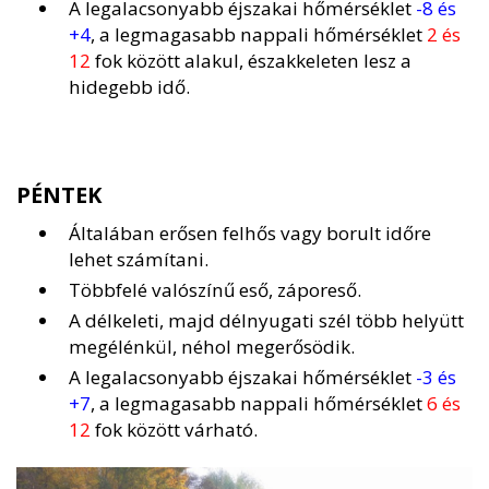
A legalacsonyabb éjszakai hőmérséklet
-8 és
+4
, a legmagasabb nappali hőmérséklet
2 és
12
fok között alakul, északkeleten lesz a
hidegebb idő.
PÉNTEK
Általában erősen felhős vagy borult időre
lehet számítani.
Többfelé valószínű eső, záporeső.
A délkeleti, majd délnyugati szél több helyütt
megélénkül, néhol megerősödik.
A legalacsonyabb éjszakai hőmérséklet
-3 és
+7
, a legmagasabb nappali hőmérséklet
6 és
12
fok között várható.