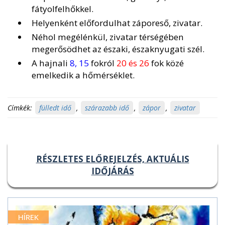
fátyolfelhőkkel.
Helyenként előfordulhat záporeső, zivatar.
Néhol megélénkül, zivatar térségében
megerősödhet az északi, északnyugati szél.
A hajnali
8, 15
fokról
20 és 26
fok közé
emelkedik a hőmérséklet.
Címkék:
fülledt idő
,
szárazabb idő
,
zápor
,
zivatar
RÉSZLETES ELŐREJELZÉS, AKTUÁLIS
IDŐJÁRÁS
HÍREK