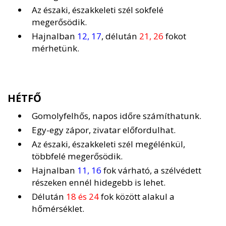
Az északi, északkeleti szél sokfelé
megerősödik.
Hajnalban
12, 17
, délután
21, 26
fokot
mérhetünk.
HÉTFŐ
Gomolyfelhős, napos időre számíthatunk.
Egy-egy zápor, zivatar előfordulhat.
Az északi, északkeleti szél megélénkül,
többfelé megerősödik.
Hajnalban
11, 16
fok várható, a szélvédett
részeken ennél hidegebb is lehet.
Délután
18 és 24
fok között alakul a
hőmérséklet.