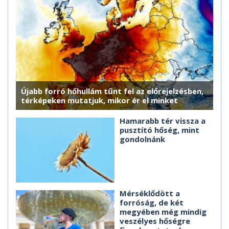
Újabb forró hőhullám tűnt fel az előrejelzésben,
térképeken mutatjuk, mikor ér el minket
Hamarabb tér vissza a
pusztító hőség, mint
gondolnánk
Mérséklődött a
forróság, de két
megyében még mindig
veszélyes hőségre