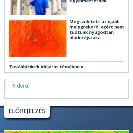
figyelmeztetnek
Megszületett az újabb
melegrekord, ezért nem
tudtunk nyugodtan
aludni éjszaka
További hírek időjárás témában
Kiderül
ELŐREJELZÉS