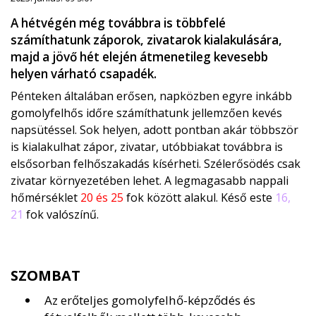
A hétvégén még továbbra is többfelé
számíthatunk záporok, zivatarok kialakulására,
majd a jövő hét elején átmenetileg kevesebb
helyen várható csapadék.
Pénteken általában erősen, napközben egyre inkább
gomolyfelhős időre számíthatunk jellemzően kevés
napsütéssel. Sok helyen, adott pontban akár többször
is kialakulhat zápor, zivatar, utóbbiakat továbbra is
elsősorban felhőszakadás kísérheti. Szélerősödés csak
zivatar környezetében lehet. A legmagasabb nappali
hőmérséklet
20 és 25
fok között alakul. Késő este
16,
21
fok valószínű.
SZOMBAT
Az erőteljes gomolyfelhő-képződés és