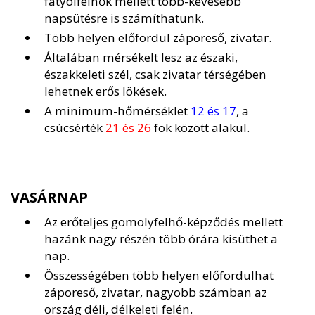
fátyolfelhők mellett több-kevesebb
napsütésre is számíthatunk.
Több helyen előfordul záporeső, zivatar.
Általában mérsékelt lesz az északi,
északkeleti szél, csak zivatar térségében
lehetnek erős lökések.
A minimum-hőmérséklet
12 és 17
, a
csúcsérték
21 és 26
fok között alakul.
VASÁRNAP
Az erőteljes gomolyfelhő-képződés mellett
hazánk nagy részén több órára kisüthet a
nap.
Összességében több helyen előfordulhat
záporeső, zivatar, nagyobb számban az
ország déli, délkeleti felén.