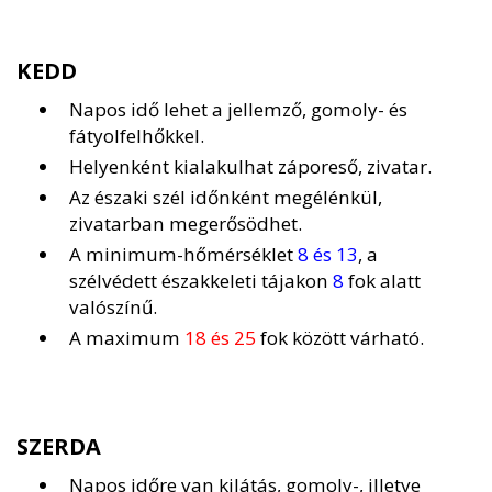
KEDD
Napos idő lehet a jellemző, gomoly- és
fátyolfelhőkkel.
Helyenként kialakulhat záporeső, zivatar.
Az északi szél időnként megélénkül,
zivatarban megerősödhet.
A minimum-hőmérséklet
8 és 13
, a
szélvédett északkeleti tájakon
8
fok alatt
valószínű.
A maximum
18 és 25
fok között várható.
SZERDA
Napos időre van kilátás, gomoly-, illetve