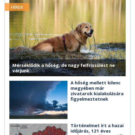
HÍREK
Mérséklődik a hőség, de nagy felfrissülést ne
várjunk
A hőség mellett kilenc
megyében már
zivatarok kialakulására
figyelmeztetnek
Történelmet írt a hazai
időjárás, 121 éves