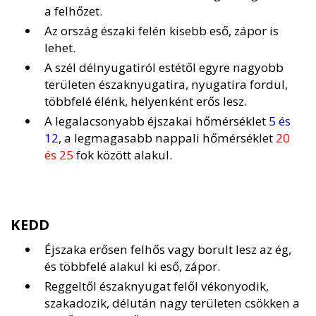
a felhőzet.
Az ország északi felén kisebb eső, zápor is
lehet.
A szél délnyugatiról estétől egyre nagyobb
területen északnyugatira, nyugatira fordul,
többfelé élénk, helyenként erős lesz.
A legalacsonyabb éjszakai hőmérséklet
5 és
12
, a legmagasabb nappali hőmérséklet
20
és 25
fok között alakul.
KEDD
Éjszaka erősen felhős vagy borult lesz az ég,
és többfelé alakul ki eső, zápor.
Reggeltől északnyugat felől vékonyodik,
szakadozik, délután nagy területen csökken a