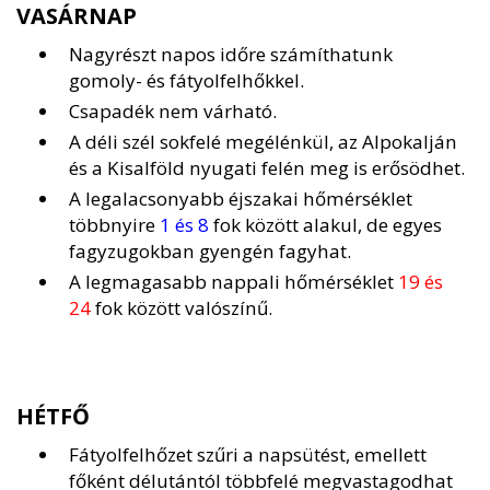
VASÁRNAP
Nagyrészt napos időre számíthatunk
gomoly- és fátyolfelhőkkel.
Csapadék nem várható.
A déli szél sokfelé megélénkül, az Alpokalján
és a Kisalföld nyugati felén meg is erősödhet.
A legalacsonyabb éjszakai hőmérséklet
többnyire
1 és 8
fok között alakul, de egyes
fagyzugokban gyengén fagyhat.
A legmagasabb nappali hőmérséklet
19 és
24
fok között valószínű.
HÉTFŐ
Fátyolfelhőzet szűri a napsütést, emellett
főként délutántól többfelé megvastagodhat