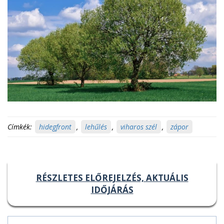
Címkék:
hidegfront
,
lehűlés
,
viharos szél
,
zápor
RÉSZLETES ELŐREJELZÉS, AKTUÁLIS
IDŐJÁRÁS