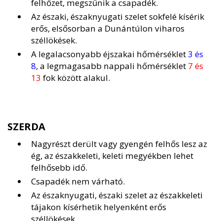
felhőzet, megszűnik a csapadék.
Az északi, északnyugati szelet sokfelé kísérik
erős, elsősorban a Dunántúlon viharos
széllökések.
A legalacsonyabb éjszakai hőmérséklet
3 és
8
, a legmagasabb nappali hőmérséklet
7 és
13
fok között alakul.
SZERDA
Nagyrészt derült vagy gyengén felhős lesz az
ég, az északkeleti, keleti megyékben lehet
felhősebb idő.
Csapadék nem várható.
Az északnyugati, északi szelet az északkeleti
tájakon kísérhetik helyenként erős
széllökések.