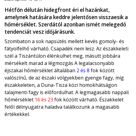
Hétfőn délután hidegfront éri el hazánkat,
amelynek hatására keddre jelentősen visszaesik a
hőmérséklet. Szerdától azonban ismét melegedő
tendenciát vesz időjárásunk.
Szombaton a sok napsütés mellett kevés gomoly- és
fátyolfelhő várható. Csapadék nem lesz. Az északkeleti
szél a Tiszántúlon élénkülhet meg, másutt jobbára
mérsékelt marad a légmozgás A legalacsonyabb
éjszakai hőmérséklet általában
2 és 8
fok között
valószínű, de az északi völgyekben gyenge fagy, míg
északkeleten, a Duna-Tisza közi homokhátságon
talajmenti fagy is előfordulhat. A legmagasabb nappali
hőmérséklet
16 és 23
fok között várható. Északkelet
felől délnyugatra haladva találkozunk a magasabb
értékekkel.