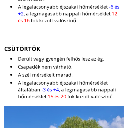
A legalacsonyabb éjszakai hőmérséklet
-6 és
+2
, a legmagasabb nappali hőmérséklet
12
és 16
fok között valószínű.
CSÜTÖRTÖK
Derült vagy gyengén felhős lesz az ég.
Csapadék nem várható.
A szél mérsékelt marad.
A legalacsonyabb éjszakai hőmérséklet
általában
-3 és +4
, a legmagasabb nappali
hőmérséklet
15 és 20
fok között valószínű.