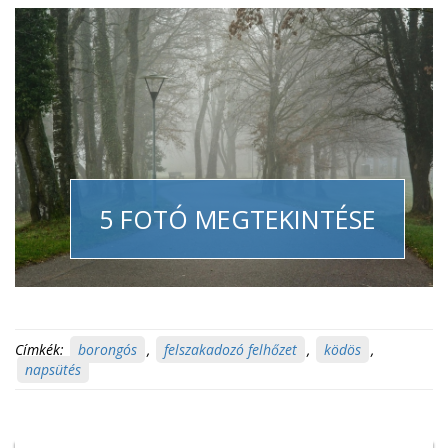
5 FOTÓ MEGTEKINTÉSE
Címkék:
borongós
,
felszakadozó felhőzet
,
ködös
,
napsütés