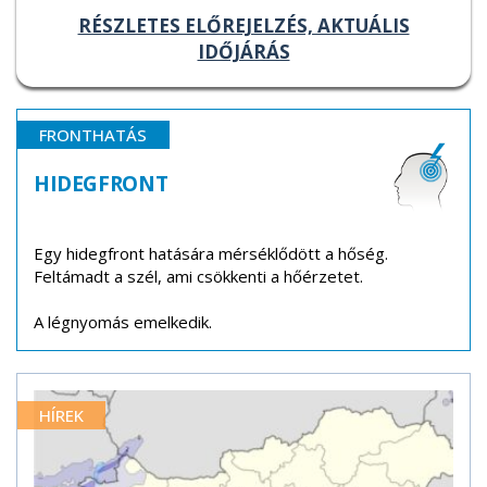
RÉSZLETES ELŐREJELZÉS, AKTUÁLIS
IDŐJÁRÁS
FRONTHATÁS
HIDEGFRONT
Egy hidegfront hatására mérséklődött a hőség.
Feltámadt a szél, ami csökkenti a hőérzetet.
A légnyomás emelkedik.
HÍREK