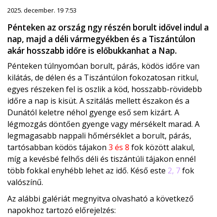
2025. december. 19 7:53
Pénteken az ország ngy részén borult idővel indul a
nap, majd a déli vármegyékben és a Tiszántúlon
akár hosszabb időre is előbukkanhat a Nap.
Pénteken túlnyomóan borult, párás, ködös időre van
kilátás, de délen és a Tiszántúlon fokozatosan ritkul,
egyes részeken fel is oszlik a köd, hosszabb-rövidebb
időre a nap is kisüt. A szitálás mellett északon és a
Dunától keletre néhol gyenge eső sem kizárt. A
légmozgás döntően gyenge vagy mérsékelt marad. A
legmagasabb nappali hőmérséklet a borult, párás,
tartósabban ködös tájakon
3 és 8
fok között alakul,
míg a kevésbé felhős déli és tiszántúli tájakon ennél
több fokkal enyhébb lehet az idő. Késő este
2, 7
fok
valószínű.
Az alábbi galériát megnyitva olvasható a következő
napokhoz tartozó előrejelzés: