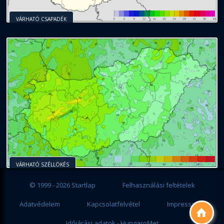
VÁRHATÓ CSAPADÉK
VÁRHATÓ SZÉLLÖKÉS
© 1999 - 2026 Startlap
Felhasználási feltételek
Adatvédelem
Kapcsolatfelvétel
Impresszum

Időjárási adatok - HungaroMet