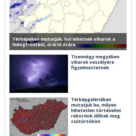
Térképeken mutatjuk, hol lehetnek viharok a
hidegfrontból, óráról órára
Tizennégy megyében
viharok veszélyére
figyelmeztetnek
Térképgalériában
mutatjuk be, milyen
hihetetlen történelmi
rekordok dőltek meg
csütörtökön