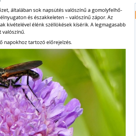
őzet, általában sok napsütés valószínű a gomolyfelhő-
délnyugaton és északkeleten – valószínű zápor. Az
jak kivételével élénk széllökések kísérik. A legmagasabb
 valószínű.
ő napokhoz tartozó előrejelzés.