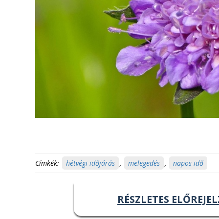
Címkék:
hétvégi időjárás
,
melegedés
,
napos idő
RÉSZLETES ELŐREJEL