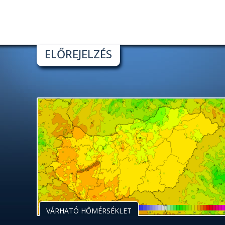
ELŐREJELZÉS
VÁRHATÓ HŐMÉRSÉKLET