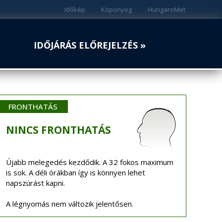
Időkép
Köpönyeg
HungaroMet
IDŐJÁRÁS ELŐREJELZÉS »
FRONTHATÁS
NINCS
FRONTHATÁS
Újabb melegedés kezdődik. A 32 fokos maximum
is sok. A déli órákban így is könnyen lehet
napszúrást kapni.
A légnyomás nem változik jelentősen.