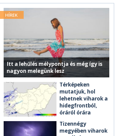
HÍREK
Itt a lehűlés mélypontja és még így is
nagyon melegünk lesz
Térképeken
mutatjuk, hol
lehetnek viharok a
hidegfrontból,
óráról órára
Tizennégy
megyében viharok