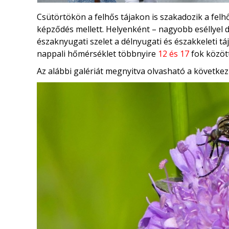
Csütörtökön a felhős tájakon is szakadozik a felh
képződés mellett. Helyenként – nagyobb eséllyel 
északnyugati szelet a délnyugati és északkeleti tá
nappali hőmérséklet többnyire
12 és 17
fok között
Az alábbi galériát megnyitva olvasható a következ