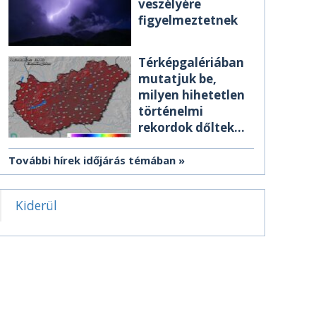
veszélyére
figyelmeztetnek
Térképgalériában
mutatjuk be,
milyen hihetetlen
történelmi
rekordok dőltek
meg csütörtökön
További hírek időjárás témában
Kiderül