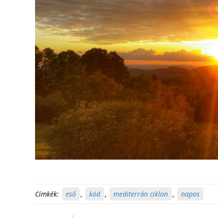
Címkék:
eső
,
köd
,
mediterrán ciklon
,
napos