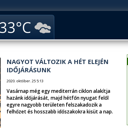
33
NAGYOT VÁLTOZIK A HÉT ELEJÉN
IDŐJÁRÁSUNK
2020. október. 25 5:13
Vasárnap még egy mediterrán ciklon alakítja
hazánk időjárását, majd hétfőn nyugat felől
egyre nagyobb területen felszakadozik a
felhőzet és hosszabb időszakokra kisüt a nap.