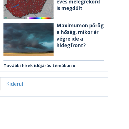
éves melegrekord
is megdőlt
Maximumon pörög
a hőség, mikor ér
végre ide a
hidegfront?
További hírek időjárás témában
Kiderül