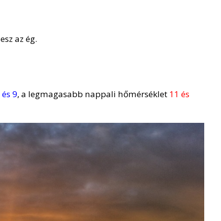
esz az ég.
 és 9
, a legmagasabb nappali hőmérséklet
11 és