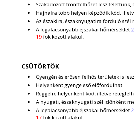
Szakadozott frontfelhőzet lesz felettünk
Hajnalra több helyen képződik köd, illetv
Az északira, északnyugatira forduló szél
A legalacsonyabb éjszakai hőmérséklet
2
19
fok között alakul.
CSÜTÖRTÖK
Gyengén és erősen felhős területek is les
Helyenként gyenge eső előfordulhat.
Reggelre helyenként köd, illetve rétegfel
A nyugati, északnyugati szél időnként m
A legalacsonyabb éjszakai hőmérséklet
2
17
fok között alakul.