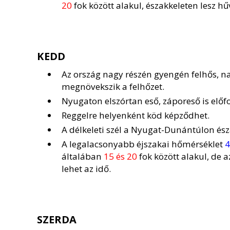
20
fok között alakul, északkeleten lesz h
KEDD
Az ország nagy részén gyengén felhős, n
megnövekszik a felhőzet.
Nyugaton elszórtan eső, záporeső is előf
Reggelre helyenként köd képződhet.
A délkeleti szél a Nyugat-Dunántúlon ész
A legalacsonyabb éjszakai hőmérséklet
4
általában
15 és 20
fok között alakul, de 
lehet az idő.
SZERDA