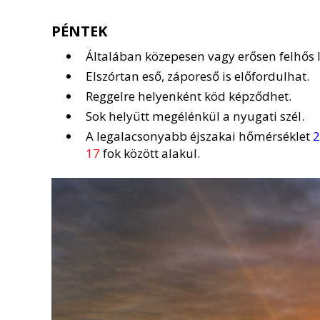
PÉNTEK
Általában közepesen vagy erősen felhős l
Elszórtan eső, záporeső is előfordulhat.
Reggelre helyenként köd képződhet.
Sok helyütt megélénkül a nyugati szél.
A legalacsonyabb éjszakai hőmérséklet
2
17
fok között alakul.