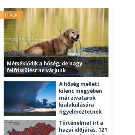
HÍREK
Mérséklődik a hőség, de nagy
felfrissülést ne várjunk
A hőség mellett
kilenc megyében
már zivatarok
kialakulására
figyelmeztetnek
Történelmet írt a
hazai időjárás, 121