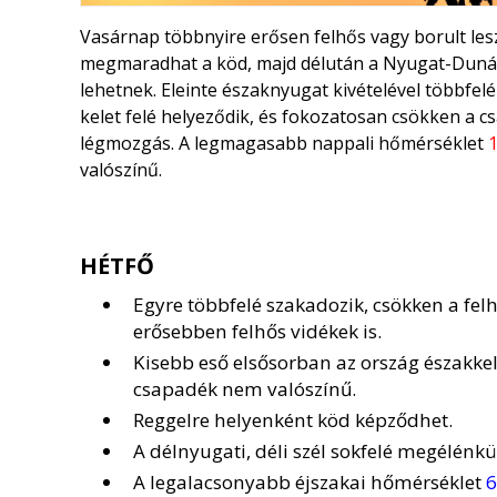
Vasárnap többnyire erősen felhős vagy borult le
megmaradhat a köd, majd délután a Nyugat-Dunánt
lehetnek. Eleinte északnyugat kivételével többfel
kelet felé helyeződik, és fokozatosan csökken a 
légmozgás. A legmagasabb nappali hőmérséklet
1
valószínű.
HÉTFŐ
Egyre többfelé szakadozik, csökken a fe
erősebben felhős vidékek is.
Kisebb eső elsősorban az ország északkel
csapadék nem valószínű.
Reggelre helyenként köd képződhet.
A délnyugati, déli szél sokfelé megélénk
A legalacsonyabb éjszakai hőmérséklet
6