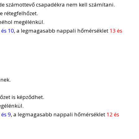
, de számottevő csapadékra nem kell számítani.
e rétegfelhőzet.
 néhol megélénkül.
 és 10
, a legmagasabb nappali hőmérséklet
13 és
znek.
hőzet is képződhet.
egélénkül.
 és 9
, a legmagasabb nappali hőmérséklet
12 és