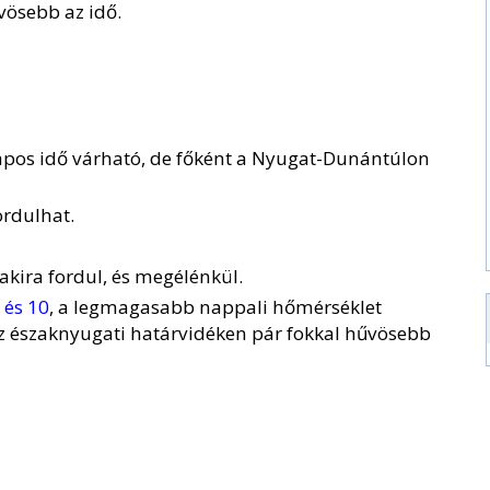
űvösebb az idő.
apos idő várható, de főként a Nyugat-Dunántúlon
ordulhat.
akira fordul, és megélénkül.
 és 10
, a legmagasabb nappali hőmérséklet
az északnyugati határvidéken pár fokkal hűvösebb