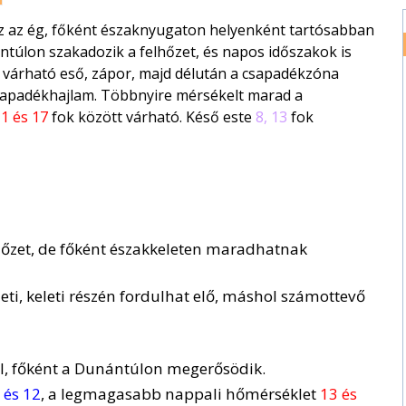
sz az ég, főként északnyugaton helyenként tartósabban
úlon szakadozik a felhőzet, és napos időszakok is
é várható eső, zápor, majd délután a csapadékzóna
csapadékhajlam. Többnyire mérsékelt marad a
1 és 17
fok között várható. Késő este
8, 13
fok
lhőzet, de főként északkeleten maradhatnak
eti, keleti részén fordulhat elő, máshol számottevő
ül, főként a Dunántúlon megerősödik.
 és 12
, a legmagasabb nappali hőmérséklet
13 és