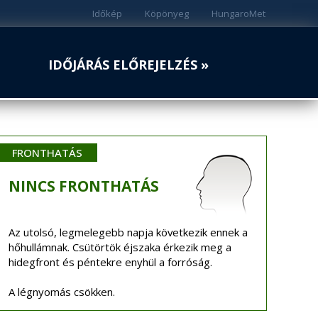
Időkép
Köpönyeg
HungaroMet
IDŐJÁRÁS ELŐREJELZÉS »
FRONTHATÁS
NINCS
FRONTHATÁS
Az utolsó, legmelegebb napja következik ennek a
hőhullámnak. Csütörtök éjszaka érkezik meg a
hidegfront és péntekre enyhül a forróság.
A légnyomás csökken.