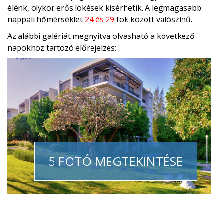
élénk, olykor erős lökések kísérhetik. A legmagasabb
nappali hőmérséklet
24 és 29
fok között valószínű.
Az alábbi galériát megnyitva olvasható a következő
napokhoz tartozó előrejelzés:
5 FOTÓ MEGTEKINTÉSE