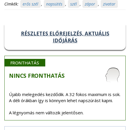
Címkék:
erős szél
,
napsütés
,
szél
,
zápor
,
zivatar
RÉSZLETES ELŐREJELZÉS, AKTUÁLIS
IDŐJÁRÁS
FRONTHATÁS
NINCS
FRONTHATÁS
Újabb melegedés kezdődik. A 32 fokos maximum is sok.
A déli órákban így is könnyen lehet napszúrást kapni.
A légnyomás nem változik jelentősen.